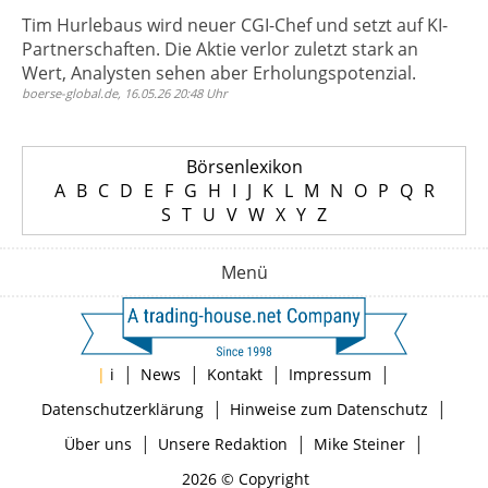
Tim Hurlebaus wird neuer CGI-Chef und setzt auf KI-
Partnerschaften. Die Aktie verlor zuletzt stark an
Wert, Analysten sehen aber Erholungspotenzial.
boerse-global.de, 16.05.26 20:48 Uhr
Börsenlexikon
A
B
C
D
E
F
G
H
I
J
K
L
M
N
O
P
Q
R
S
T
U
V
W
X
Y
Z
Menü
|
|
|
|
|
i
News
Kontakt
Impressum
|
|
Datenschutzerklärung
Hinweise zum Datenschutz
|
|
|
Über uns
Unsere Redaktion
Mike Steiner
2026 © Copyright