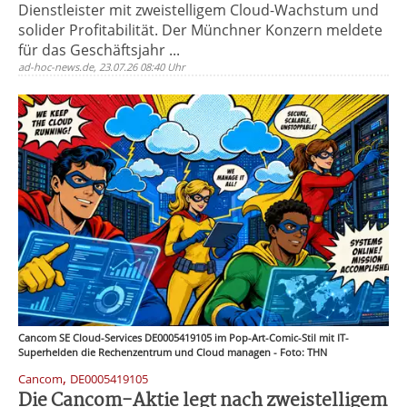
Dienstleister mit zweistelligem Cloud-Wachstum und
solider Profitabilität. Der Münchner Konzern meldete
für das Geschäftsjahr ...
ad-hoc-news.de, 23.07.26 08:40 Uhr
Cancom SE Cloud-Services DE0005419105 im Pop-Art-Comic-Stil mit IT-
Superhelden die Rechenzentrum und Cloud managen - Foto: THN
,
Cancom
DE0005419105
Die Cancom-Aktie legt nach zweistelligem