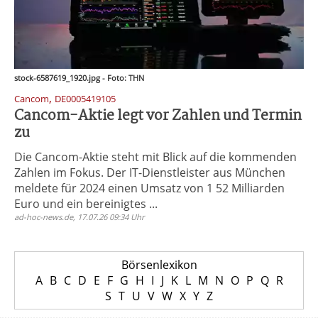
stock-6587619_1920.jpg - Foto: THN
,
Cancom
DE0005419105
Cancom-Aktie legt vor Zahlen und Termin
zu
Die Cancom-Aktie steht mit Blick auf die kommenden
Zahlen im Fokus. Der IT-Dienstleister aus München
meldete für 2024 einen Umsatz von 1 52 Milliarden
Euro und ein bereinigtes ...
ad-hoc-news.de, 17.07.26 09:34 Uhr
Börsenlexikon
A
B
C
D
E
F
G
H
I
J
K
L
M
N
O
P
Q
R
S
T
U
V
W
X
Y
Z