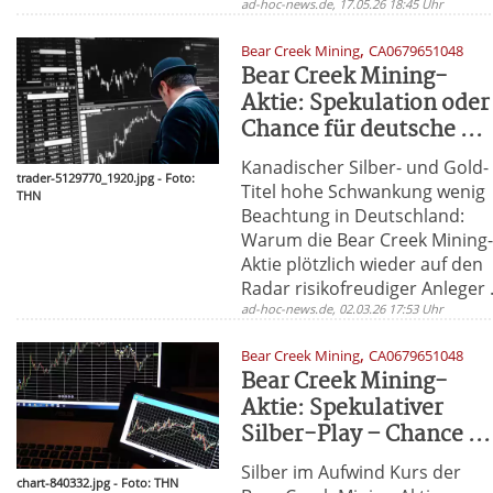
ad-hoc-news.de, 17.05.26 18:45 Uhr
,
Bear Creek Mining
CA0679651048
Bear Creek Mining-
Aktie: Spekulation oder
Chance für deutsche ...
Kanadischer Silber- und Gold-
trader-5129770_1920.jpg - Foto:
Titel hohe Schwankung wenig
THN
Beachtung in Deutschland:
Warum die Bear Creek Mining
Aktie plötzlich wieder auf den
Radar risikofreudiger Anleger .
ad-hoc-news.de, 02.03.26 17:53 Uhr
,
Bear Creek Mining
CA0679651048
Bear Creek Mining-
Aktie: Spekulativer
Silber-Play – Chance ...
Silber im Aufwind Kurs der
chart-840332.jpg - Foto: THN