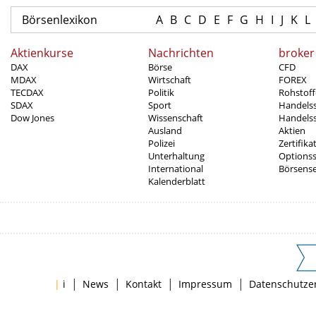
Börsenlexikon
A
B
C
D
E
F
G
H
I
J
K
L
Aktienkurse
Nachrichten
broker
DAX
Börse
CFD
MDAX
Wirtschaft
FOREX
TECDAX
Politik
Rohstoff
SDAX
Sport
Handels
Dow Jones
Wissenschaft
Handelss
Ausland
Aktien
Polizei
Zertifika
Unterhaltung
Options
International
Börsens
Kalenderblatt
|
|
|
|
|
i
News
Kontakt
Impressum
Datenschutze