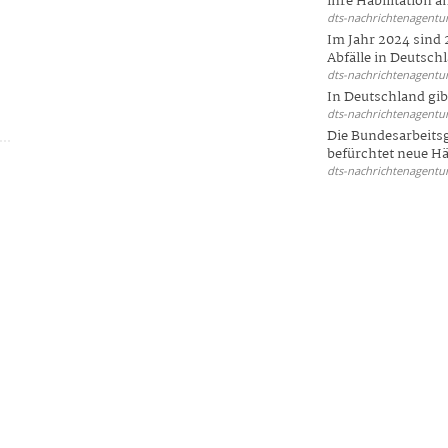
ihre Habilitation an
dts-nachrichtenagentur
Im Jahr 2024 sind 
Abfälle in Deutschl
dts-nachrichtenagentur
In Deutschland gi
dts-nachrichtenagentur
Die Bundesarbeit
befürchtet neue Här
dts-nachrichtenagentur