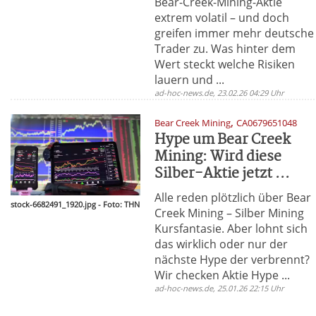
Bear-Creek-Mining-Aktie
extrem volatil – und doch
greifen immer mehr deutsche
Trader zu. Was hinter dem
Wert steckt welche Risiken
lauern und ...
ad-hoc-news.de, 23.02.26 04:29 Uhr
,
Bear Creek Mining
CA0679651048
Hype um Bear Creek
Mining: Wird diese
Silber-Aktie jetzt ...
Alle reden plötzlich über Bear
stock-6682491_1920.jpg - Foto: THN
Creek Mining – Silber Mining
Kursfantasie. Aber lohnt sich
das wirklich oder nur der
nächste Hype der verbrennt?
Wir checken Aktie Hype ...
ad-hoc-news.de, 25.01.26 22:15 Uhr