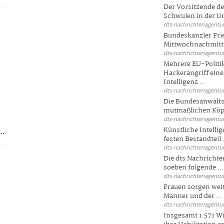
Der Vorsitzende d
Schwulen in der Un
dts-nachrichtenagentur
Bundeskanzler Fri
Mittwochnachmitta
dts-nachrichtenagentur
Mehrere EU-Politi
Hackerangriff ein
Intelligenz ...
dts-nachrichtenagentur
Die Bundesanwalts
-
mutmaßlichen Köpfe
dts-nachrichtenagentur
Künstliche Intellig
..
festen Bestandteil .
dts-nachrichtenagentur
Die dts Nachrichten
soeben folgende ...
dts-nachrichtenagentur
Frauen sorgen weite
Männer und der ...
dts-nachrichtenagentur
Insgesamt 1.571 Wi