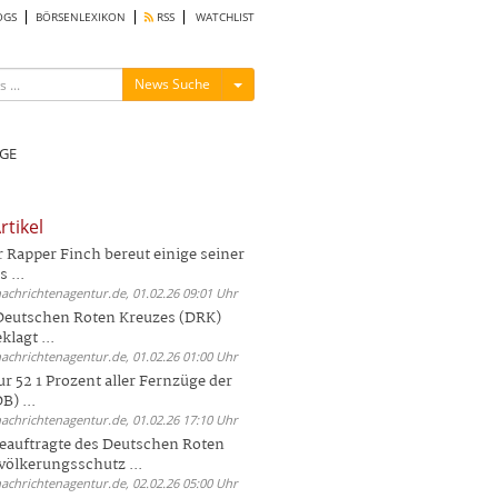
OGS
BÖRSENLEXIKON
RSS
WATCHLIST
Menü ein-/ausblenden
News Suche
GE
rtikel
Rapper Finch bereut einige seiner
 ...
nachrichtenagentur.de, 01.02.26 09:01 Uhr
 Deutschen Roten Kreuzes (DRK)
lagt ...
nachrichtenagentur.de, 01.02.26 01:00 Uhr
r 52 1 Prozent aller Fernzüge der
) ...
nachrichtenagentur.de, 01.02.26 17:10 Uhr
auftragte des Deutschen Roten
völkerungsschutz ...
nachrichtenagentur.de, 02.02.26 05:00 Uhr