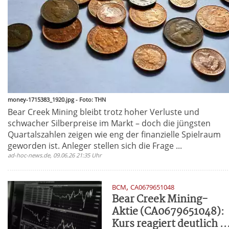
money-1715383_1920.jpg - Foto: THN
Bear Creek Mining bleibt trotz hoher Verluste und
schwacher Silberpreise im Markt – doch die jüngsten
Quartalszahlen zeigen wie eng der finanzielle Spielraum
geworden ist. Anleger stellen sich die Frage ...
ad-hoc-news.de, 09.06.26 21:35 Uhr
,
BCM
CA0679651048
Bear Creek Mining-
Aktie (CA0679651048):
Kurs reagiert deutlich ..