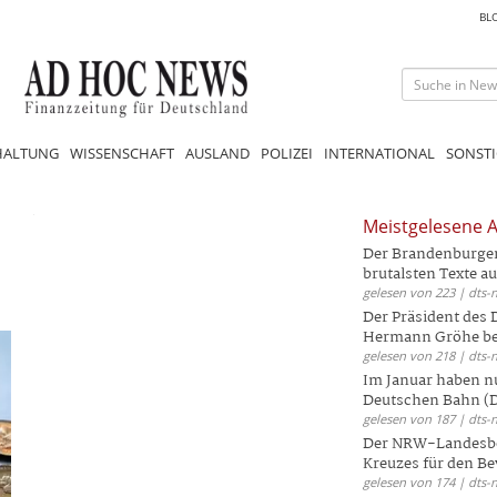
BL
HALTUNG
WISSENSCHAFT
AUSLAND
POLIZEI
INTERNATIONAL
SONSTI
Meistgelesene A
Der Brandenburger 
brutalsten Texte aus
gelesen von 223 | dts-
Der Präsident des
Hermann Gröhe bek
gelesen von 218 | dts-
Im Januar haben nu
Deutschen Bahn (DB
gelesen von 187 | dts-
Der NRW-Landesbe
Kreuzes für den Be
gelesen von 174 | dts-