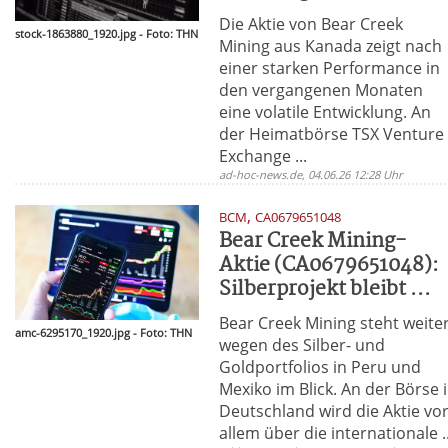
Die Aktie von Bear Creek
stock-1863880_1920.jpg - Foto: THN
Mining aus Kanada zeigt nach
einer starken Performance in
den vergangenen Monaten
eine volatile Entwicklung. An
der Heimatbörse TSX Venture
Exchange ...
ad-hoc-news.de, 04.06.26 12:28 Uhr
,
BCM
CA0679651048
Bear Creek Mining-
Aktie (CA0679651048):
Silberprojekt bleibt ...
Bear Creek Mining steht weite
amc-6295170_1920.jpg - Foto: THN
wegen des Silber- und
Goldportfolios in Peru und
Mexiko im Blick. An der Börse 
Deutschland wird die Aktie vo
allem über die internationale ..