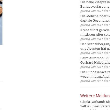
Die neue Vizepräsi
Bundesverfassungs
gelesen von 160 | dts-
Die Mehrheit der S
digitale Gesundhei
gelesen von 153 | dts-
Krebs führt gerad
mittleren Alter selt
gelesen von 148 | dts-
Der Grenzübergang
und Ägypten hat na
gelesen von 133 | dts-
Beim Automobilklu
Gerhard Hillebrand
gelesen von 123 | dts-
Die Bundesanwalts
wegen mutmaßliche
gelesen von 101 | dts-
Weitere Meldu
Gloria Burkandt si
.
Selfies ihres Vaters 