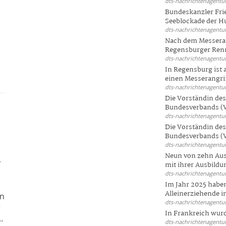
dts-nachrichtenagentur
Bundeskanzler Frie
Seeblockade der Hut
dts-nachrichtenagentur
Nach dem Messeran
Regensburger Renn
dts-nachrichtenagentur
In Regensburg ist
einen Messerangriff
dts-nachrichtenagentur
Die Vorständin de
Bundesverbands (V
dts-nachrichtenagentur
Die Vorständin de
Bundesverbands (V
dts-nachrichtenagentur
Neun von zehn Aus
r
mit ihrer Ausbildun
dts-nachrichtenagentur
Im Jahr 2025 haben
Alleinerziehende i
in
dts-nachrichtenagentur
r
In Frankreich wur
.
dts-nachrichtenagentur