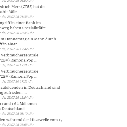
.de, 24.07.26 06:00 Uhr
drich Merz (CDU) hat die
hi-Miliz ...
.de, 23.07.26 21:33 Uhr
griff in einer Bank im
weg haben Spezialkräfte ...
.de, 23.07.26 18:46 Uhr
 am Donnerstag ein Mann durch
 in einer ...
.de, 23.07.26 17:42 Uhr
s Verbraucherzentrale
ZBV) Ramona Pop ...
.de, 23.07.26 17:21 Uhr
s Verbraucherzentrale
ZBV) Ramona Pop ...
.de, 23.07.26 17:21 Uhr
zubildenden in Deutschland sind
g zufrieden. ...
.de, 23.07.26 13:04 Uhr
 rund 1 62 Millionen
n Deutschland ...
.de, 23.07.26 08:19 Uhr
den während der Hitzewelle vom 17.
.de, 22.07.26 23:03 Uhr