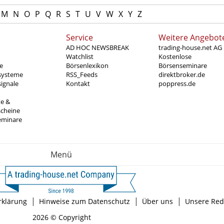
M
N
O
P
Q
R
S
T
U
V
W
X
Y
Z
Service
Weitere Angebot
AD HOC NEWSBREAK
trading-house.net AG
Watchlist
Kostenlose
e
Börsenlexikon
Börsenseminare
systeme
RSS_Feeds
direktbroker.de
ignale
Kontakt
poppress.de
te &
scheine
eminare
Menü
|
|
|
rklärung
Hinweise zum Datenschutz
Über uns
Unsere Red
2026 © Copyright