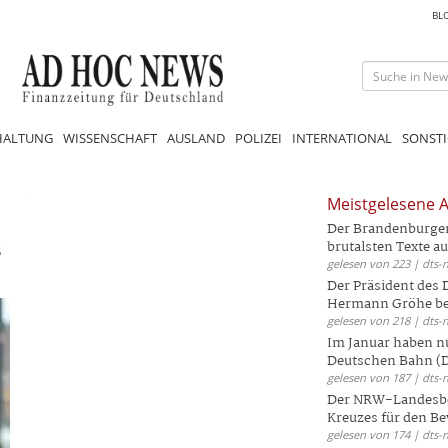
BL
HALTUNG
WISSENSCHAFT
AUSLAND
POLIZEI
INTERNATIONAL
SONSTI
Meistgelesene A
Der Brandenburger 
s
brutalsten Texte aus
gelesen von 223 | dts-
Der Präsident des
Hermann Gröhe bek
gelesen von 218 | dts-
Im Januar haben nu
Deutschen Bahn (DB
gelesen von 187 | dts-
Der NRW-Landesbe
Kreuzes für den Be
gelesen von 174 | dts-