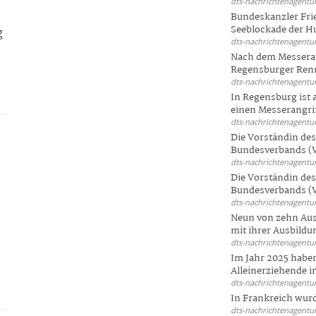
dts-nachrichtenagentur
Bundeskanzler Frie
Seeblockade der Hut
g
dts-nachrichtenagentur
Nach dem Messeran
Regensburger Renn
e
dts-nachrichtenagentur
In Regensburg ist
einen Messerangriff
dts-nachrichtenagentur
Die Vorständin de
Bundesverbands (V
dts-nachrichtenagentur
Die Vorständin de
Bundesverbands (V
dts-nachrichtenagentur
Neun von zehn Aus
mit ihrer Ausbildun
dts-nachrichtenagentur
Im Jahr 2025 haben
Alleinerziehende i
dts-nachrichtenagentur
In Frankreich wur
dts-nachrichtenagentur