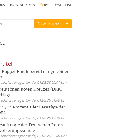
OGS
BÖRSENLEXIKON
RSS
WATCHLIST
Menü ein-/ausblenden
News Suche
GE
rtikel
Rapper Finch bereut einige seiner
 ...
nachrichtenagentur.de, 01.02.26 09:01 Uhr
 Deutschen Roten Kreuzes (DRK)
lagt ...
nachrichtenagentur.de, 01.02.26 01:00 Uhr
r 52 1 Prozent aller Fernzüge der
) ...
nachrichtenagentur.de, 01.02.26 17:10 Uhr
auftragte des Deutschen Roten
völkerungsschutz ...
nachrichtenagentur.de, 02.02.26 05:00 Uhr