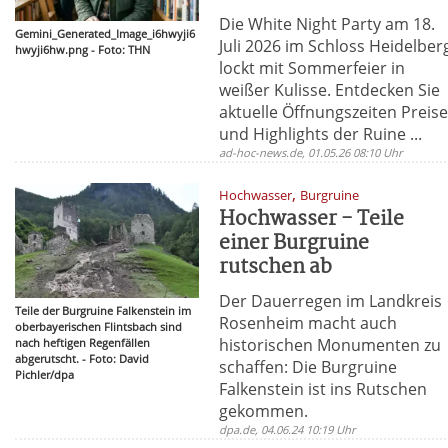
Die White Night Party am 18.
Gemini_Generated_Image_i6hwyji6
Juli 2026 im Schloss Heidelber
hwyji6hw.png - Foto: THN
lockt mit Sommerfeier in
weißer Kulisse. Entdecken Sie
aktuelle Öffnungszeiten Preis
und Highlights der Ruine ...
ad-hoc-news.de, 01.05.26 08:10 Uhr
,
Hochwasser
Burgruine
Hochwasser - Teile
einer Burgruine
rutschen ab
Der Dauerregen im Landkreis
Teile der Burgruine Falkenstein im
Rosenheim macht auch
oberbayerischen Flintsbach sind
historischen Monumenten zu
nach heftigen Regenfällen
abgerutscht. - Foto: David
schaffen: Die Burgruine
Pichler/dpa
Falkenstein ist ins Rutschen
gekommen.
dpa.de, 04.06.24 10:19 Uhr