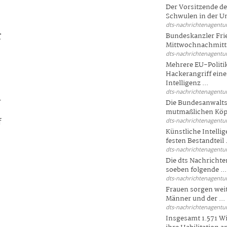
Der Vorsitzende d
Schwulen in der Un
dts-nachrichtenagentur
r
Bundeskanzler Fri
Mittwochnachmitta
dts-nachrichtenagentur
Mehrere EU-Politi
Hackerangriff ein
Intelligenz ...
dts-nachrichtenagentur
-
Die Bundesanwalts
mutmaßlichen Köpfe
f
dts-nachrichtenagentur
Künstliche Intellig
festen Bestandteil .
dts-nachrichtenagentur
Die dts Nachrichten
soeben folgende ...
dts-nachrichtenagentur
Frauen sorgen weite
Männer und der ...
dts-nachrichtenagentur
Insgesamt 1.571 Wi