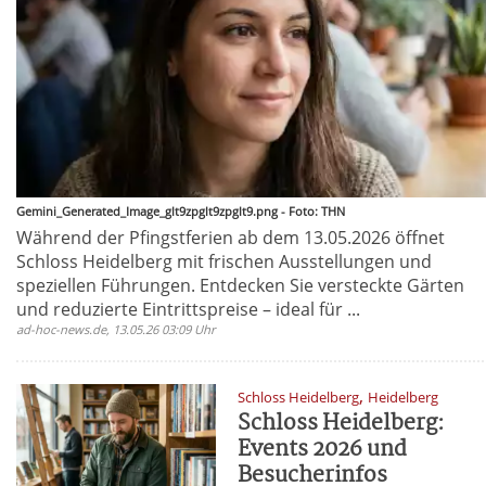
Gemini_Generated_Image_glt9zpglt9zpglt9.png - Foto: THN
Während der Pfingstferien ab dem 13.05.2026 öffnet
Schloss Heidelberg mit frischen Ausstellungen und
speziellen Führungen. Entdecken Sie versteckte Gärten
und reduzierte Eintrittspreise – ideal für ...
ad-hoc-news.de, 13.05.26 03:09 Uhr
,
Schloss Heidelberg
Heidelberg
Schloss Heidelberg:
Events 2026 und
Besucherinfos