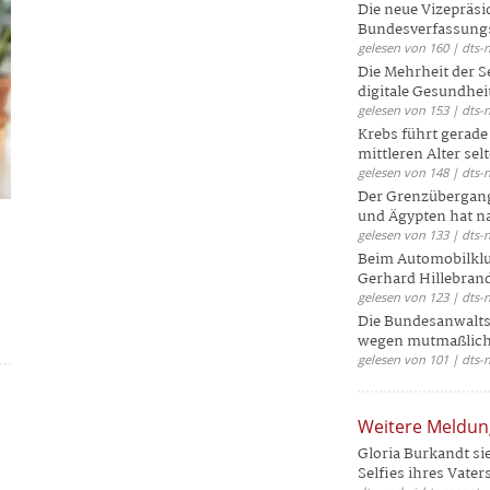
Die neue Vizepräsi
Bundesverfassungs
gelesen von 160 | dts-
Die Mehrheit der S
digitale Gesundhei
gelesen von 153 | dts-
Krebs führt gerad
mittleren Alter selt
gelesen von 148 | dts-
Der Grenzübergang
und Ägypten hat na
gelesen von 133 | dts-
Beim Automobilklu
Gerhard Hillebrand
gelesen von 123 | dts-
Die Bundesanwalts
wegen mutmaßliche
gelesen von 101 | dts-
Weitere Meldu
Gloria Burkandt si
Selfies ihres Vaters 