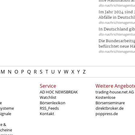
ihre Habilitation an
dts-nachrichtenagentur
Im Jahr 2024 sind 
Abfälle in Deutschl
dts-nachrichtenagentur
In Deutschland gi
dts-nachrichtenagentur
Die Bundesarbeit
befürchtet neue Här
dts-nachrichtenagentur
M
N
O
P
Q
R
S
T
U
V
W
X
Y
Z
Service
Weitere Angebot
AD HOC NEWSBREAK
trading-house.net AG
Watchlist
Kostenlose
e
Börsenlexikon
Börsenseminare
systeme
RSS_Feeds
direktbroker.de
ignale
Kontakt
poppress.de
te &
scheine