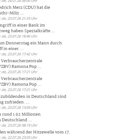
.de, 24.07.26 06:00 Uhr
drich Merz (CDU) hat die
hi-Miliz ...
.de, 23.07.26 21:33 Uhr
griff in einer Bank im
weg haben Spezialkräfte ...
.de, 23.07.26 18:46 Uhr
 am Donnerstag ein Mann durch
 in einer ...
.de, 23.07.26 17:42 Uhr
s Verbraucherzentrale
ZBV) Ramona Pop ...
.de, 23.07.26 17:21 Uhr
s Verbraucherzentrale
ZBV) Ramona Pop ...
.de, 23.07.26 17:21 Uhr
zubildenden in Deutschland sind
g zufrieden. ...
.de, 23.07.26 13:04 Uhr
 rund 1 62 Millionen
n Deutschland ...
.de, 23.07.26 08:19 Uhr
den während der Hitzewelle vom 17.
.de, 22.07.26 23:03 Uhr