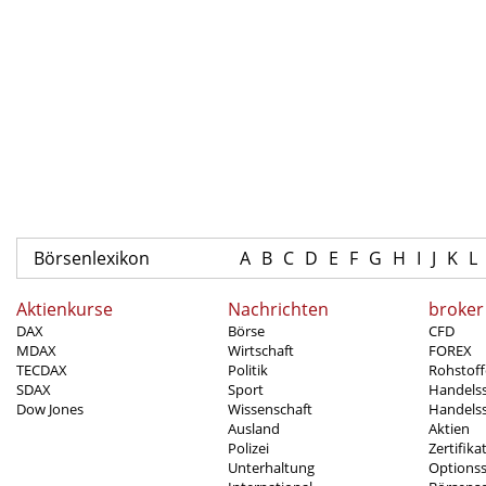
Börsenlexikon
A
B
C
D
E
F
G
H
I
J
K
L
Aktienkurse
Nachrichten
broker
DAX
Börse
CFD
MDAX
Wirtschaft
FOREX
TECDAX
Politik
Rohstoff
SDAX
Sport
Handels
Dow Jones
Wissenschaft
Handelss
Ausland
Aktien
Polizei
Zertifika
Unterhaltung
Options