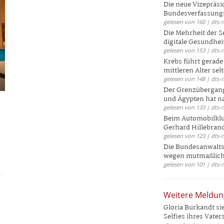
Die neue Vizepräsi
Bundesverfassungs
gelesen von 160 | dts-
Die Mehrheit der S
digitale Gesundhei
gelesen von 153 | dts-
Krebs führt gerad
mittleren Alter selt
gelesen von 148 | dts-
Der Grenzübergang
und Ägypten hat na
gelesen von 133 | dts-
Beim Automobilklu
Gerhard Hillebrand
gelesen von 123 | dts-
Die Bundesanwalts
wegen mutmaßliche
gelesen von 101 | dts-
Weitere Meldu
Gloria Burkandt si
Selfies ihres Vaters 