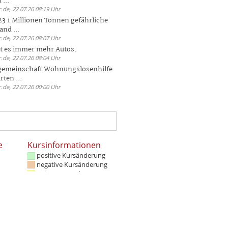
 ...
.de, 22.07.26 08:19 Uhr
23 1 Millionen Tonnen gefährliche
and ...
.de, 22.07.26 08:07 Uhr
bt es immer mehr Autos.
.de, 22.07.26 08:04 Uhr
sgemeinschaft Wohnungslosenhilfe
ten ...
.de, 22.07.26 00:00 Uhr
e
Kursinformationen
positive Kursänderung
negative Kursänderung
Keine Kursänderung
Realtime
min 15. Minuten
Schlusskurs