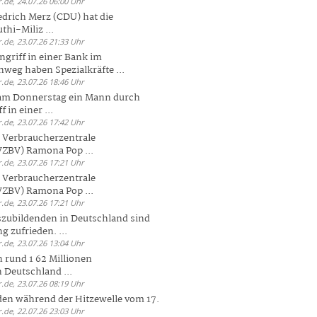
.de, 24.07.26 06:00 Uhr
drich Merz (CDU) hat die
hi-Miliz ...
.de, 23.07.26 21:33 Uhr
griff in einer Bank im
weg haben Spezialkräfte ...
.de, 23.07.26 18:46 Uhr
 am Donnerstag ein Mann durch
 in einer ...
.de, 23.07.26 17:42 Uhr
s Verbraucherzentrale
ZBV) Ramona Pop ...
.de, 23.07.26 17:21 Uhr
s Verbraucherzentrale
ZBV) Ramona Pop ...
.de, 23.07.26 17:21 Uhr
zubildenden in Deutschland sind
g zufrieden. ...
.de, 23.07.26 13:04 Uhr
 rund 1 62 Millionen
n Deutschland ...
.de, 23.07.26 08:19 Uhr
den während der Hitzewelle vom 17.
.de, 22.07.26 23:03 Uhr