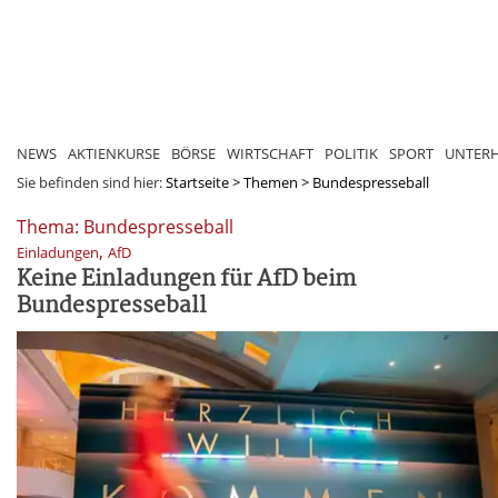
NEWS
AKTIENKURSE
BÖRSE
WIRTSCHAFT
POLITIK
SPORT
UNTER
Sie befinden sind hier:
Startseite
>
Themen
>
Bundespresseball
Thema: Bundespresseball
,
Einladungen
AfD
Keine Einladungen für AfD beim
Bundespresseball