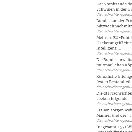
Der Vorsitzende d
Schwulen in der Un
dts-nachrichtenagentur
Bundeskanzler Fri
Mittwochnachmitta
dts-nachrichtenagentur
Mehrere EU-Politi
Hackerangriff ein
Intelligenz ...
dts-nachrichtenagentur
Die Bundesanwalts
mutmaßlichen Köpfe
dts-nachrichtenagentur
Künstliche Intellig
festen Bestandteil .
dts-nachrichtenagentur
Die dts Nachrichten
soeben folgende ...
dts-nachrichtenagentur
Frauen sorgen weite
Männer und der ...
dts-nachrichtenagentur
Insgesamt 1.571 Wi