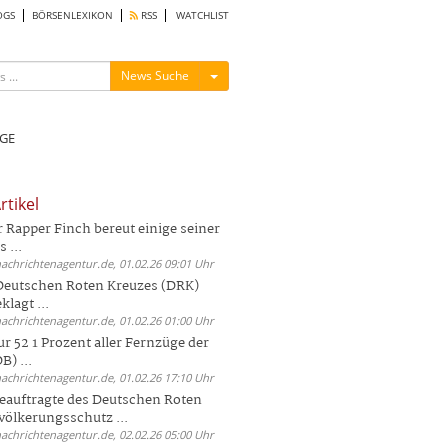
OGS
BÖRSENLEXIKON
RSS
WATCHLIST
Menü ein-/ausblenden
News Suche
GE
rtikel
Rapper Finch bereut einige seiner
 ...
nachrichtenagentur.de, 01.02.26 09:01 Uhr
 Deutschen Roten Kreuzes (DRK)
lagt ...
nachrichtenagentur.de, 01.02.26 01:00 Uhr
r 52 1 Prozent aller Fernzüge der
) ...
nachrichtenagentur.de, 01.02.26 17:10 Uhr
auftragte des Deutschen Roten
völkerungsschutz ...
nachrichtenagentur.de, 02.02.26 05:00 Uhr