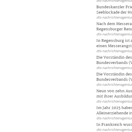
dts-nachrichtenagentur
Bundeskanzler Frie
Seeblockade der Hut
dts-nachrichtenagentur
Nach dem Messeran
Regensburger Renn
dts-nachrichtenagentur
In Regensburg ist
einen Messerangriff
dts-nachrichtenagentur
Die Vorständin de
Bundesverbands (V
dts-nachrichtenagentur
Die Vorständin de
Bundesverbands (V
dts-nachrichtenagentur
Neun von zehn Aus
mit ihrer Ausbildun
dts-nachrichtenagentur
Im Jahr 2025 haben
Alleinerziehende i
dts-nachrichtenagentur
In Frankreich wur
dts-nachrichtenagentur