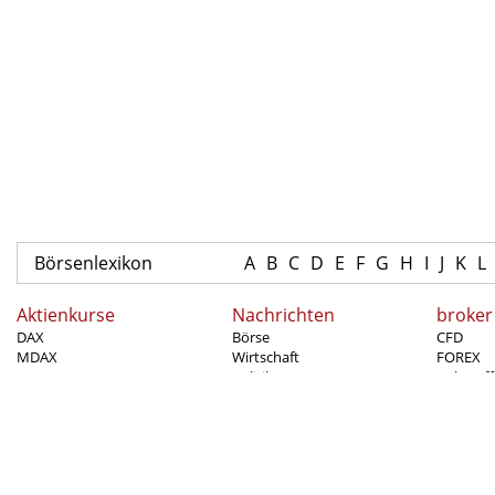
Börsenlexikon
A
B
C
D
E
F
G
H
I
J
K
L
Aktienkurse
Nachrichten
broker
DAX
Börse
CFD
MDAX
Wirtschaft
FOREX
TECDAX
Politik
Rohstoff
SDAX
Sport
Handels
Dow Jones
Wissenschaft
Handelss
Ausland
Aktien
Polizei
Zertifika
Unterhaltung
Options