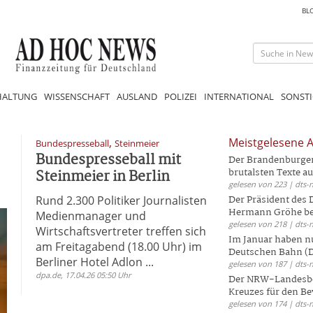
BL
HALTUNG
WISSENSCHAFT
AUSLAND
POLIZEI
INTERNATIONAL
SONSTI
,
Meistgelesene A
Bundespresseball
Steinmeier
Bundespresseball mit
Der Brandenburger 
Steinmeier in Berlin
brutalsten Texte aus
gelesen von 223 | dts-
Rund 2.300 Politiker Journalisten
Der Präsident des
Hermann Gröhe bek
Medienmanager und
gelesen von 218 | dts-
Wirtschaftsvertreter treffen sich
Im Januar haben nu
am Freitagabend (18.00 Uhr) im
Deutschen Bahn (DB
Berliner Hotel Adlon ...
gelesen von 187 | dts-
dpa.de, 17.04.26 05:50 Uhr
Der NRW-Landesbe
Kreuzes für den Be
gelesen von 174 | dts-