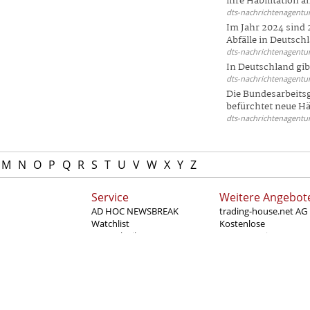
ihre Habilitation an
dts-nachrichtenagentur
Im Jahr 2024 sind 
Abfälle in Deutschl
dts-nachrichtenagentur
In Deutschland gi
dts-nachrichtenagentur
Die Bundesarbeit
befürchtet neue Här
dts-nachrichtenagentur
M
N
O
P
Q
R
S
T
U
V
W
X
Y
Z
Service
Weitere Angebot
AD HOC NEWSBREAK
trading-house.net AG
Watchlist
Kostenlose
e
Börsenlexikon
Börsenseminare
systeme
RSS_Feeds
direktbroker.de
ignale
Kontakt
poppress.de
te &
scheine