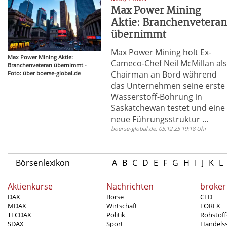
Max Power Mining
Aktie: Branchenvetera
übernimmt
Max Power Mining holt Ex-
Max Power Mining Aktie:
Cameco-Chef Neil McMillan al
Branchenveteran übernimmt -
Chairman an Bord während
Foto: über boerse-global.de
das Unternehmen seine erste
Wasserstoff-Bohrung in
Saskatchewan testet und eine
neue Führungsstruktur ...
boerse-global.de, 05.12.25 19:18 Uhr
Börsenlexikon
A
B
C
D
E
F
G
H
I
J
K
L
Aktienkurse
Nachrichten
broker
DAX
Börse
CFD
MDAX
Wirtschaft
FOREX
TECDAX
Politik
Rohstoff
SDAX
Sport
Handels