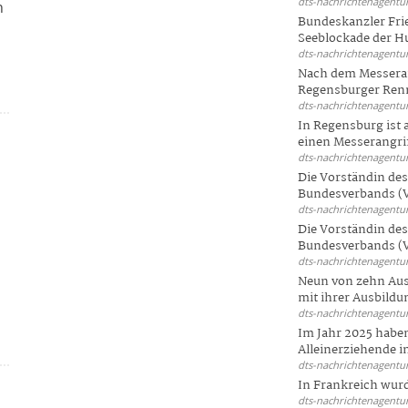
dts-nachrichtenagentur
n
Bundeskanzler Frie
Seeblockade der Hut
dts-nachrichtenagentur
Nach dem Messeran
Regensburger Renn
dts-nachrichtenagentur
In Regensburg ist
einen Messerangriff
dts-nachrichtenagentur
Die Vorständin de
Bundesverbands (V
dts-nachrichtenagentur
Die Vorständin de
Bundesverbands (V
dts-nachrichtenagentur
Neun von zehn Aus
mit ihrer Ausbildun
dts-nachrichtenagentur
a
Im Jahr 2025 haben
Alleinerziehende i
dts-nachrichtenagentur
In Frankreich wur
dts-nachrichtenagentur