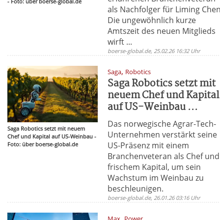
- Foto: über boerse-global.de
als Nachfolger für Liming Chen
Die ungewöhnlich kurze
Amtszeit des neuen Mitglieds
wirft ...
boerse-global.de, 25.02.26 16:32 Uhr
,
Saga
Robotics
Saga Robotics setzt mit
neuem Chef und Kapital
auf US-Weinbau ...
Das norwegische Agrar-Tech-
Saga Robotics setzt mit neuem
Unternehmen verstärkt seine
Chef und Kapital auf US-Weinbau -
US-Präsenz mit einem
Foto: über boerse-global.de
Branchenveteran als Chef und
frischem Kapital, um sein
Wachstum im Weinbau zu
beschleunigen.
boerse-global.de, 26.01.26 03:16 Uhr
,
Max
Power