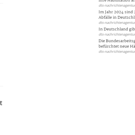
ihre Habilitation an
dts-nachrichtenagentur
Im Jahr 2024 sind 
Abfälle in Deutschl
dts-nachrichtenagentur
In Deutschland gi
dts-nachrichtenagentur
Die Bundesarbeit
befürchtet neue Här
dts-nachrichtenagentur
t