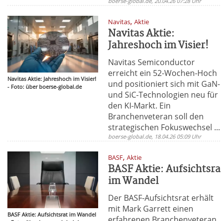
boerse-global.de, 20.04.26 07:28 Uhr
,
Navitas
Aktie
Navitas Aktie:
Jahreshoch im Visier!
Navitas Semiconductor
erreicht ein 52-Wochen-Hoch
Navitas Aktie: Jahreshoch im Visier!
und positioniert sich mit GaN-
- Foto: über boerse-global.de
und SiC-Technologien neu für
den KI-Markt. Ein
Branchenveteran soll den
strategischen Fokuswechsel ...
boerse-global.de, 18.04.26 05:09 Uhr
,
BASF
Aktie
BASF Aktie: Aufsichtsra
im Wandel
Der BASF-Aufsichtsrat erhält
mit Mark Garrett einen
BASF Aktie: Aufsichtsrat im Wandel
erfahrenen Branchenveteran