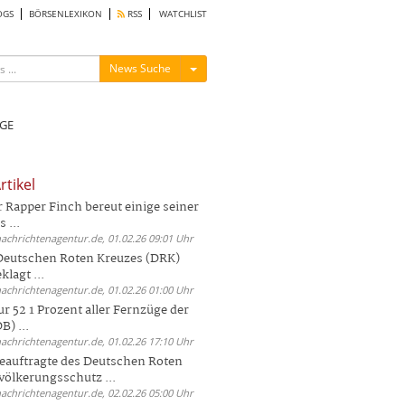
OGS
BÖRSENLEXIKON
RSS
WATCHLIST
Menü ein-/ausblenden
News Suche
GE
rtikel
Rapper Finch bereut einige seiner
 ...
nachrichtenagentur.de, 01.02.26 09:01 Uhr
 Deutschen Roten Kreuzes (DRK)
lagt ...
nachrichtenagentur.de, 01.02.26 01:00 Uhr
r 52 1 Prozent aller Fernzüge der
) ...
nachrichtenagentur.de, 01.02.26 17:10 Uhr
auftragte des Deutschen Roten
völkerungsschutz ...
nachrichtenagentur.de, 02.02.26 05:00 Uhr