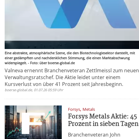
Eine abstrakte, atmosphärische Szene, die den Biotechnologiesektor darstellt, mit
einer gedämpften und nachdenklichen Stimmung, die einen Marktabschwung
widerspiegelt. - Foto: über boerse-global.de
Valneva ernennt Branchenveteran Zettlmeissl zum neuen
Verwaltungsratschef. Die Aktie leidet unter einem
Kursverlust von über 41 Prozent seit Jahresbeginn.
boerse-global.de, 01.07.26 05:59 Uhr
,
Forsys
Metals
Forsys Metals Aktie: 45
Prozent in sieben Tagen
Branchenveteran John