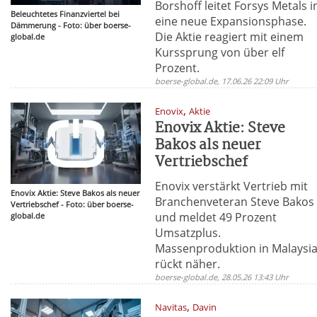
Borshoff leitet Forsys Metals i
Beleuchtetes Finanzviertel bei
eine neue Expansionsphase.
Dämmerung - Foto: über boerse-
Die Aktie reagiert mit einem
global.de
Kurssprung von über elf
Prozent.
boerse-global.de, 17.06.26 22:09 Uhr
,
Enovix
Aktie
Enovix Aktie: Steve
Bakos als neuer
Vertriebschef
Enovix verstärkt Vertrieb mit
Enovix Aktie: Steve Bakos als neuer
Branchenveteran Steve Bakos
Vertriebschef - Foto: über boerse-
und meldet 49 Prozent
global.de
Umsatzplus.
Massenproduktion in Malaysi
rückt näher.
boerse-global.de, 28.05.26 13:43 Uhr
,
Navitas
Davin