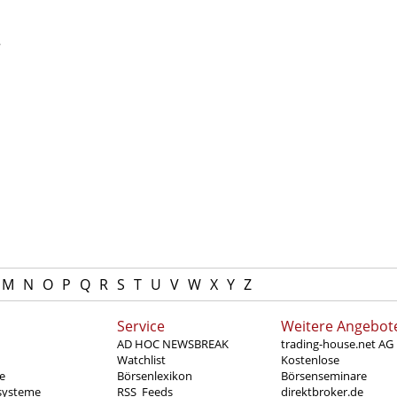
n
s
M
N
O
P
Q
R
S
T
U
V
W
X
Y
Z
Service
Weitere Angebot
AD HOC NEWSBREAK
trading-house.net AG
Watchlist
Kostenlose
e
Börsenlexikon
Börsenseminare
systeme
RSS_Feeds
direktbroker.de