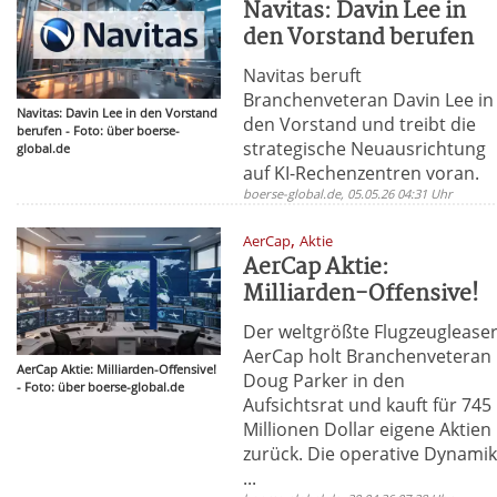
Navitas: Davin Lee in
den Vorstand berufen
Navitas beruft
Branchenveteran Davin Lee in
Navitas: Davin Lee in den Vorstand
den Vorstand und treibt die
berufen - Foto: über boerse-
strategische Neuausrichtung
global.de
auf KI-Rechenzentren voran.
boerse-global.de, 05.05.26 04:31 Uhr
,
AerCap
Aktie
AerCap Aktie:
Milliarden-Offensive!
Der weltgrößte Flugzeuglease
AerCap holt Branchenveteran
AerCap Aktie: Milliarden-Offensive!
Doug Parker in den
- Foto: über boerse-global.de
Aufsichtsrat und kauft für 745
Millionen Dollar eigene Aktien
zurück. Die operative Dynami
...