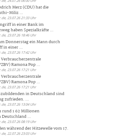
.de, 24.07.26 06:00 Uhr
drich Merz (CDU) hat die
hi-Miliz ...
.de, 23.07.26 21:33 Uhr
griff in einer Bank im
weg haben Spezialkräfte ...
.de, 23.07.26 18:46 Uhr
 am Donnerstag ein Mann durch
 in einer ...
.de, 23.07.26 17:42 Uhr
s Verbraucherzentrale
ZBV) Ramona Pop ...
.de, 23.07.26 17:21 Uhr
s Verbraucherzentrale
ZBV) Ramona Pop ...
.de, 23.07.26 17:21 Uhr
zubildenden in Deutschland sind
g zufrieden. ...
.de, 23.07.26 13:04 Uhr
 rund 1 62 Millionen
n Deutschland ...
.de, 23.07.26 08:19 Uhr
den während der Hitzewelle vom 17.
.de, 22.07.26 23:03 Uhr