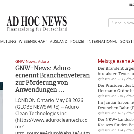
BL
HALTUNG
WISSENSCHAFT
AUSLAND
POLIZEI
INTERNATIONAL
SONSTI
,
Meistgelesene A
GNW-News
Aduro
GNW-News: Aduro
Der Brandenburger 
ernennt Branchenveteran
brutalsten Texte aus
gelesen von 223 | dts-
zur Förderung von
Der Präsident des
Anwendungen ...
Hermann Gröhe bek
gelesen von 218 | dts-
LONDON Ontario May 08 2026
Im Januar haben nu
(GLOBE NEWSWIRE) -- Aduro
Deutschen Bahn (DB
Clean Technologies Inc
gelesen von 187 | dts-
(https://www.adurocleantech.co
Der NRW-Landesbe
Kreuzes für den Be
m/?
gelesen von 174 | dts-
utm_source=AduroWebsite&utm