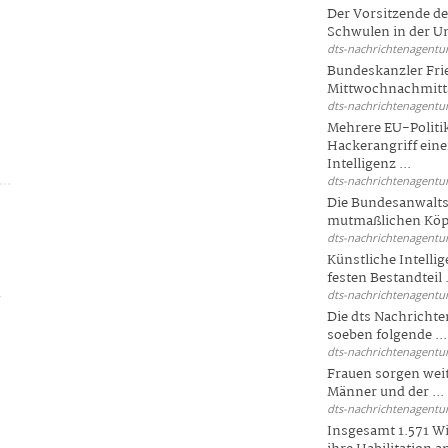
Der Vorsitzende d
Schwulen in der Un
dts-nachrichtenagentur
Bundeskanzler Fri
Mittwochnachmitta
dts-nachrichtenagentur
Mehrere EU-Politi
Hackerangriff ein
Intelligenz ...
dts-nachrichtenagentur
Die Bundesanwalts
mutmaßlichen Köpfe
dts-nachrichtenagentur
Künstliche Intellig
festen Bestandteil .
dts-nachrichtenagentur
r
Die dts Nachrichten
soeben folgende ...
dts-nachrichtenagentur
Frauen sorgen weite
Männer und der ...
k
dts-nachrichtenagentur
Insgesamt 1.571 Wi