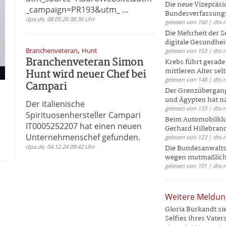
Die neue Vizepräsi
_campaign=PR193&utm_ ...
Bundesverfassungs
dpa.de, 08.05.26 08:36 Uhr
gelesen von 160 | dts-
Die Mehrheit der S
digitale Gesundhei
,
Branchenveteran
Hunt
gelesen von 153 | dts-
Branchenveteran Simon
Krebs führt gerad
mittleren Alter selt
Hunt wird neuer Chef bei
gelesen von 148 | dts-
Campari
Der Grenzübergang
und Ägypten hat na
Der italienische
gelesen von 133 | dts-
Spirituosenhersteller Campari
Beim Automobilklu
IT0005252207 hat einen neuen
Gerhard Hillebrand
Unternehmenschef gefunden.
gelesen von 123 | dts-
dpa.de, 04.12.24 09:42 Uhr
Die Bundesanwalts
wegen mutmaßliche
gelesen von 101 | dts-
Weitere Meldu
Gloria Burkandt si
Selfies ihres Vaters 