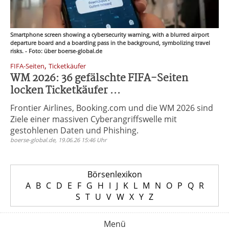
Smartphone screen showing a cybersecurity warning, with a blurred airport
departure board and a boarding pass in the background, symbolizing travel
risks. - Foto: über boerse-global.de
,
FIFA-Seiten
Ticketkäufer
WM 2026: 36 gefälschte FIFA-Seiten
locken Ticketkäufer ...
Frontier Airlines, Booking.com und die WM 2026 sind
Ziele einer massiven Cyberangriffswelle mit
gestohlenen Daten und Phishing.
boerse-global.de, 19.06.26 15:46 Uhr
Börsenlexikon
A
B
C
D
E
F
G
H
I
J
K
L
M
N
O
P
Q
R
S
T
U
V
W
X
Y
Z
Menü