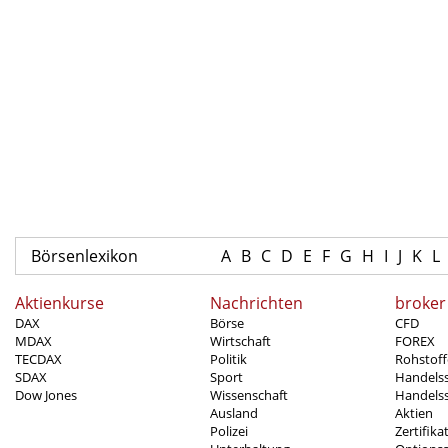
Börsenlexikon
A
B
C
D
E
F
G
H
I
J
K
L
Aktienkurse
Nachrichten
broker
DAX
Börse
CFD
MDAX
Wirtschaft
FOREX
TECDAX
Politik
Rohstoff
SDAX
Sport
Handels
Dow Jones
Wissenschaft
Handelss
Ausland
Aktien
Polizei
Zertifika