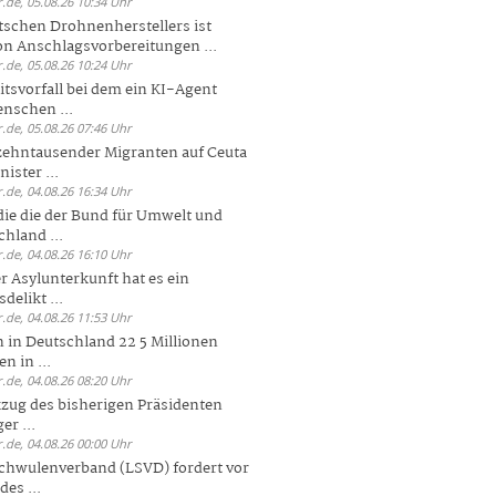
.de, 05.08.26 10:34 Uhr
tschen Drohnenherstellers ist
von Anschlagsvorbereitungen ...
.de, 05.08.26 10:24 Uhr
itsvorfall bei dem ein KI-Agent
nschen ...
.de, 05.08.26 07:46 Uhr
zehntausender Migranten auf Ceuta
ister ...
.de, 04.08.26 16:34 Uhr
die die der Bund für Umwelt und
hland ...
.de, 04.08.26 16:10 Uhr
r Asylunterkunft hat es ein
elikt ...
.de, 04.08.26 11:53 Uhr
 in Deutschland 22 5 Millionen
n in ...
.de, 04.08.26 08:20 Uhr
zug des bisherigen Präsidenten
er ...
.de, 04.08.26 00:00 Uhr
chwulenverband (LSVD) fordert vor
es ...