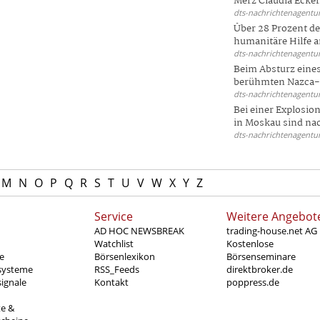
Merz Claudia Eckert
dts-nachrichtenagentur
Über 28 Prozent de
humanitäre Hilfe a
dts-nachrichtenagentur
Beim Absturz eines
berühmten Nazca-Li
dts-nachrichtenagentur
Bei einer Explosio
in Moskau sind nac
dts-nachrichtenagentur
M
N
O
P
Q
R
S
T
U
V
W
X
Y
Z
Service
Weitere Angebot
AD HOC NEWSBREAK
trading-house.net AG
Watchlist
Kostenlose
e
Börsenlexikon
Börsenseminare
systeme
RSS_Feeds
direktbroker.de
ignale
Kontakt
poppress.de
te &