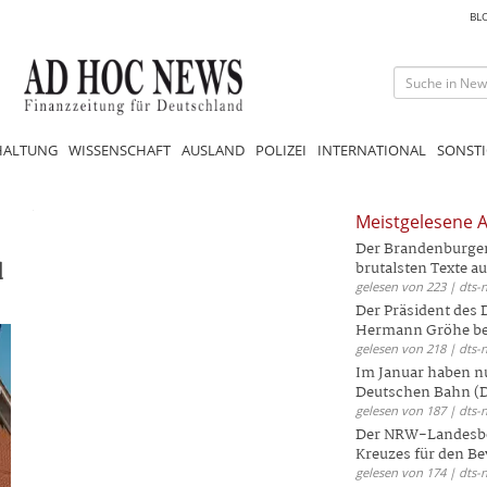
BL
HALTUNG
WISSENSCHAFT
AUSLAND
POLIZEI
INTERNATIONAL
SONSTI
Meistgelesene A
Der Brandenburger 
d
brutalsten Texte aus
gelesen von 223 | dts-
Der Präsident des
Hermann Gröhe bek
gelesen von 218 | dts-
Im Januar haben nu
Deutschen Bahn (DB
gelesen von 187 | dts-
Der NRW-Landesbe
Kreuzes für den Be
gelesen von 174 | dts-