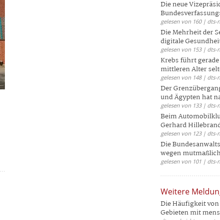
Die neue Vizepräsi
Bundesverfassungs
gelesen von 160 | dts-
Die Mehrheit der S
digitale Gesundhei
gelesen von 153 | dts-
Krebs führt gerad
mittleren Alter selt
gelesen von 148 | dts-
Der Grenzübergang
und Ägypten hat na
gelesen von 133 | dts-
Beim Automobilklu
Gerhard Hillebrand
gelesen von 123 | dts-
Die Bundesanwalts
wegen mutmaßliche
gelesen von 101 | dts-
Weitere Meldu
Die Häufigkeit von 
Gebieten mit mensc