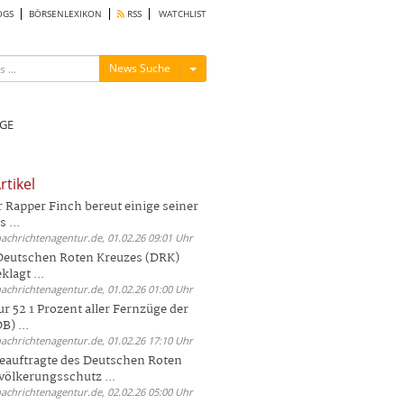
OGS
BÖRSENLEXIKON
RSS
WATCHLIST
Menü ein-/ausblenden
News Suche
GE
rtikel
Rapper Finch bereut einige seiner
 ...
nachrichtenagentur.de, 01.02.26 09:01 Uhr
 Deutschen Roten Kreuzes (DRK)
lagt ...
nachrichtenagentur.de, 01.02.26 01:00 Uhr
r 52 1 Prozent aller Fernzüge der
) ...
nachrichtenagentur.de, 01.02.26 17:10 Uhr
auftragte des Deutschen Roten
völkerungsschutz ...
nachrichtenagentur.de, 02.02.26 05:00 Uhr