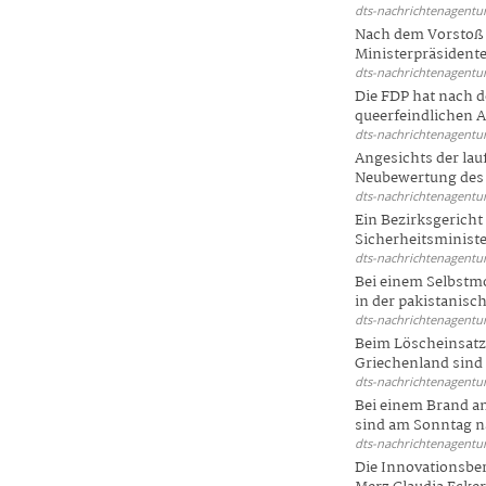
dts-nachrichtenagentur
Nach dem Vorstoß 
Ministerpräsidente
dts-nachrichtenagentur
Die FDP hat nach 
queerfeindlichen A
dts-nachrichtenagentur
Angesichts der la
Neubewertung des 
dts-nachrichtenagentur
Ein Bezirksgericht
Sicherheitsminister
dts-nachrichtenagentur
Bei einem Selbstmo
in der pakistanisch
dts-nachrichtenagentur
Beim Löscheinsatz
Griechenland sind .
dts-nachrichtenagentur
Bei einem Brand a
sind am Sonntag na
dts-nachrichtenagentur
Die Innovationsber