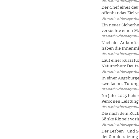
dts-nachrichtenagentur
Der Chef eines deu
offenbar das Ziel 
dts-nachrichtenagentur
Ein neuer Sicherhe
versuchte einen Me
dts-nachrichtenagentur
Nach der Ankunft 
haben die Innenmin
dts-nachrichtenagentur
Laut einer Kurzstu
Naturschutz Deutsc
dts-nachrichtenagentur
In einer Augsburge
zweifaches Tötungsd
dts-nachrichtenagentur
Im Jahr 2025 haben
Personen Leistunge
dts-nachrichtenagentur
Die nach dem Rück
Sönke Rix seit vorig
dts-nachrichtenagentur
Der Lesben- und S
der Sondersitzung d