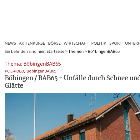
NEWS
AKTIENKURSE
BÖRSE
WIRTSCHAFT
POLITIK
SPORT
UNTER
Sie befinden sind hier:
Startseite
>
Themen
>
Bö1bingenBAB65
Thema: BöbingenBAB65
,
POL-PDLD
BöbingenBAB65
Böbingen / BAB65 - Unfälle durch Schnee un
Glätte