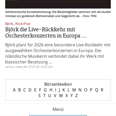
Geheimnisvolle Konzertstimmung: Die Bandmitglieder zeichnen sich als dunkle
Umrisse vor goldenem Bühnennebel und Gegenlicht ab. - Foto: THN
,
Björk
Rock/Pop
Björk die Live-Rückkehr mit
Orchesterkonzerten in Europa ...
Björk plant für 2026 eine besondere Live-Rückkehr mit
ausgewählten Orchesterkonzerten in Europa. Die
isländische Musikerin verbindet dabei ihr Werk mit
klassischer Besetzung ...
ad-hoc-news.de, 07.07.26 15:52 Uhr
Börsenlexikon
A
B
C
D
E
F
G
H
I
J
K
L
M
N
O
P
Q
R
S
T
U
V
W
X
Y
Z
Menü