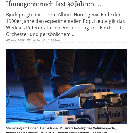
Homogenic nach fast 30 Jahren ...
Björk prägte mit ihrem Album Homogenic Ende der
1990er Jahre den experimentellen Pop. Heute gilt das
Werk als Referenz für die Verbindung von Elektronik
Orchester und persönlichem ...
ad-hoc-news.de, 10.07.26 13:14 Uhr
Steuerung am Boden: Der Fuß des Musikers betätigt das Volumenpedal,
umgeben von einem Setup aus weiteren Effektgeräten. - Foto: THN