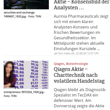
Aktie - Konsensbild der
Analysten ...
securities-and-exchange-
Aurinia Pharmaceuticals zeigt
7499697_1920.jpg - Foto: THN
sich mit einem klaren
Analysten-Konsens und
frischen Bewertungen im
Gesundheitssektor. Im
Mittelpunkt stehen aktuelle
Einstufungen Kursziele ...
ad-hoc-news.de, 22.06.26 12:47 Uhr
,
Qiagen
Biotechnologie
Qiagen Aktie -
Charttechnik nach
volatilem Handelstag
Qiagen bleibt als Diagnostik-
entrepreneur-3972324_1920.jpg -
Spezialist im TecDAX ein
Foto: THN
defensiver Wert. Am
Donnerstag zeigte die Aktie