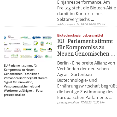
Einjahresperformance. Am
Freitag steht die Biotech-Aktie
damit im Kontext eines
Sektorvergleichs ...
ad-hoc-news.de, 18.06.26 06:27 Uhr
,
Biotechnologie
Lebensmittel
EU-Parlament stimmt
für Kompromiss zu
Neuen Genomischen ...
Berlin - Eine breite Allianz von
EU-Parlament stimmt für
Verbänden der deutschen
Kompromiss zu Neuen
Agrar- Gartenbau-
Genomischen Techniken /
Verbändeallianz begrüßt starkes
Biotechnologie- und
Signal für Innovation,
Ernährungswirtschaft begrüß
Versorgungssicherheit und
Wettbewerbsfähigkeit - Foto:
die heutige Zustimmung des
presseportal.de
Europäischen Parlaments ...
presseportal.de, 17.06.26 16:50 Uhr