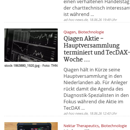
einen verhaltenen Handelstag
der charttechnisch interessan
ist während ...
ad-hoc-news.de, 18.06.26 19:49 Uhr
,
Qiagen
Biotechnologie
Qiagen Aktie -
Hauptversammlung
terminiert und TecDAX
Woche ...
stock-1863880_1920.jpg - Foto: THN
Qiagen hält in Kürze seine
Hauptversammlung in den
Niederlanden ab. Für Anleger
rückt damit die Agenda des
Diagnostik-Spezialisten in den
Fokus während die Aktie im
TecDAX ...
ad-hoc-news.de, 18.06.26 12:43 Uhr
,
Nektar Therapeutics
Biotechnologie