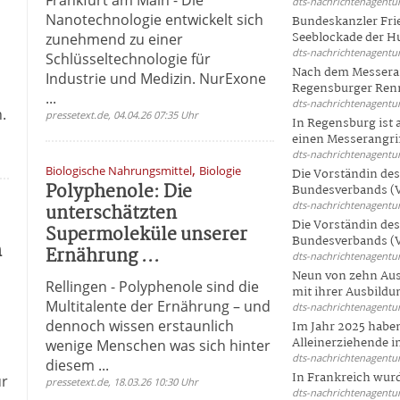
dts-nachrichtenagentur
Nanotechnologie entwickelt sich
Bundeskanzler Frie
Seeblockade der Hut
zunehmend zu einer
dts-nachrichtenagentur
Schlüsseltechnologie für
Nach dem Messeran
Industrie und Medizin. NurExone
Regensburger Renn
...
dts-nachrichtenagentur
.
pressetext.de, 04.04.26 07:35 Uhr
In Regensburg ist
einen Messerangriff
dts-nachrichtenagentur
,
Biologische Nahrungsmittel
Biologie
Die Vorständin de
Polyphenole: Die
Bundesverbands (V
dts-nachrichtenagentur
unterschätzten
Die Vorständin de
Supermoleküle unserer
Bundesverbands (V
n
Ernährung ...
dts-nachrichtenagentur
Neun von zehn Aus
Rellingen - Polyphenole sind die
mit ihrer Ausbildun
Multitalente der Ernährung – und
dts-nachrichtenagentur
dennoch wissen erstaunlich
Im Jahr 2025 haben
Alleinerziehende i
wenige Menschen was sich hinter
dts-nachrichtenagentur
diesem ...
In Frankreich wur
ür
pressetext.de, 18.03.26 10:30 Uhr
dts-nachrichtenagentur