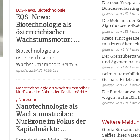
Die neue Vizepräsi
Bundesverfassungs
,
EQS-News
Biotechnologie
gelesen von 160 | dts-
EQS-News:
Die Mehrheit der S
Biotechnologie als
digitale Gesundhei
österreichischer
gelesen von 153 | dts-
Wachstumsmotor: ...
Krebs führt gerad
mittleren Alter selt
gelesen von 148 | dts-
Biotechnologie als
Der Grenzübergang
österreichischer
und Ägypten hat na
Wachstumsmotor: Beim 5.
gelesen von 133 | dts-
dpa.de, 22.04.26 14:00 Uhr
Beim Automobilklu
Gerhard Hillebrand
gelesen von 123 | dts-
Nanotechnologie als Wachstumstreiber:
NurExone im Fokus der Kapitalmärkte
Die Bundesanwalts
wegen mutmaßliche
,
Nurexone
gelesen von 101 | dts-
Nanotechnologie als
Wachstumstreiber:
NurExone im Fokus der
Weitere Meldu
Kapitalmärkte ...
Gloria Burkandt si
Selfies ihres Vaters 
Frankfurt am Main - Die