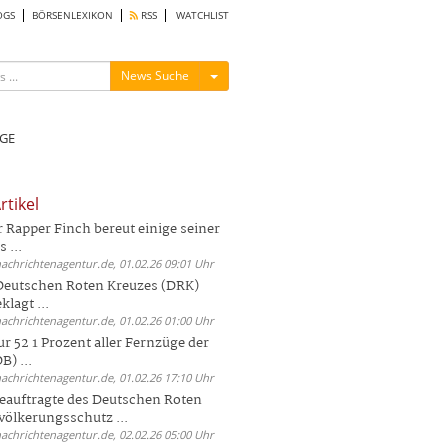
OGS
BÖRSENLEXIKON
RSS
WATCHLIST
Menü ein-/ausblenden
News Suche
GE
rtikel
Rapper Finch bereut einige seiner
 ...
nachrichtenagentur.de, 01.02.26 09:01 Uhr
 Deutschen Roten Kreuzes (DRK)
lagt ...
nachrichtenagentur.de, 01.02.26 01:00 Uhr
r 52 1 Prozent aller Fernzüge der
) ...
nachrichtenagentur.de, 01.02.26 17:10 Uhr
auftragte des Deutschen Roten
völkerungsschutz ...
nachrichtenagentur.de, 02.02.26 05:00 Uhr