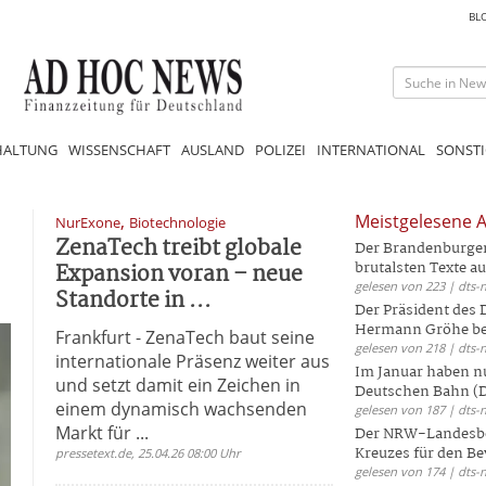
BL
HALTUNG
WISSENSCHAFT
AUSLAND
POLIZEI
INTERNATIONAL
SONSTI
,
Meistgelesene A
NurExone
Biotechnologie
ZenaTech treibt globale
Der Brandenburger 
Expansion voran – neue
brutalsten Texte aus
gelesen von 223 | dts-
Standorte in ...
Der Präsident des
Hermann Gröhe bek
Frankfurt - ZenaTech baut seine
gelesen von 218 | dts-
internationale Präsenz weiter aus
Im Januar haben nu
und setzt damit ein Zeichen in
Deutschen Bahn (DB
einem dynamisch wachsenden
gelesen von 187 | dts-
Markt für ...
Der NRW-Landesbe
Kreuzes für den Be
pressetext.de, 25.04.26 08:00 Uhr
gelesen von 174 | dts-