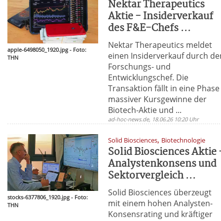
Nektar Therapeutics
Aktie - Insiderverkauf
des F&E-Chefs ...
Nektar Therapeutics meldet
apple-6498050_1920.jpg - Foto:
einen Insiderverkauf durch de
THN
Forschungs- und
Entwicklungschef. Die
Transaktion fällt in eine Phase
massiver Kursgewinne der
Biotech-Aktie und ...
ad-hoc-news.de, 18.06.26 10:20 Uhr
,
Solid Biosciences
Biotechnologie
Solid Biosciences Aktie 
Analystenkonsens und
Sektorvergleich ...
Solid Biosciences überzeugt
stocks-6377806_1920.jpg - Foto:
mit einem hohen Analysten-
THN
Konsensrating und kräftiger