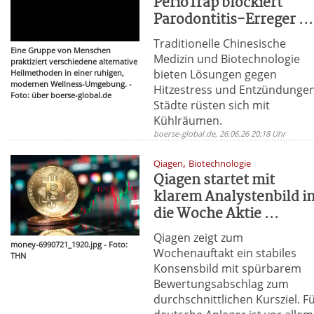
PerioTrap blockiert
Parodontitis-Erreger ...
Traditionelle Chinesische
Eine Gruppe von Menschen
Medizin und Biotechnologie
praktiziert verschiedene alternative
bieten Lösungen gegen
Heilmethoden in einer ruhigen,
modernen Wellness-Umgebung. -
Hitzestress und Entzündungen
Foto: über boerse-global.de
Städte rüsten sich mit
Kühlräumen.
boerse-global.de, 26.06.26 20:18 Uhr
,
Qiagen
Biotechnologie
Qiagen startet mit
klarem Analystenbild i
die Woche Aktie ...
Qiagen zeigt zum
money-6990721_1920.jpg - Foto:
Wochenauftakt ein stabiles
THN
Konsensbild mit spürbarem
Bewertungsabschlag zum
durchschnittlichen Kursziel. F