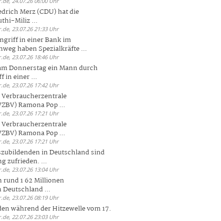
.de, 24.07.26 06:00 Uhr
drich Merz (CDU) hat die
hi-Miliz ...
.de, 23.07.26 21:33 Uhr
griff in einer Bank im
weg haben Spezialkräfte ...
.de, 23.07.26 18:46 Uhr
 am Donnerstag ein Mann durch
 in einer ...
.de, 23.07.26 17:42 Uhr
s Verbraucherzentrale
ZBV) Ramona Pop ...
.de, 23.07.26 17:21 Uhr
s Verbraucherzentrale
ZBV) Ramona Pop ...
.de, 23.07.26 17:21 Uhr
zubildenden in Deutschland sind
g zufrieden. ...
.de, 23.07.26 13:04 Uhr
 rund 1 62 Millionen
n Deutschland ...
.de, 23.07.26 08:19 Uhr
den während der Hitzewelle vom 17.
.de, 22.07.26 23:03 Uhr