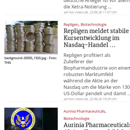
deutsche Anleger ist vor allem
die Xetra-Notierung ...
ad-hoc-news.de, 23.06.26 11:57 Uhr
,
Repligen
Biotechnologie
Repligen meldet stabile
Kursentwicklung im
Nasdaq-Handel ...
Repligen profitiert als
background-20050_1920.jpg - Foto:
Zulieferer der
THN
Biopharmaindustrie von eine
robusten Marktumfeld
während die Aktie an der
Nasdaq um die Marke von 130
US-Dollar pendelt und damit ..
ad-hoc-news.de, 22.06.26 19:24 Uhr
,
Aurinia Pharmaceuticals
Biotechnologie
Aurinia Pharmaceutical