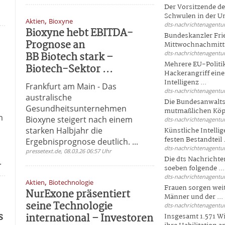
Der Vorsitzende d
Schwulen in der Un
,
Aktien
Bioxyne
dts-nachrichtenagentur
Bioxyne hebt EBITDA-
Bundeskanzler Fri
Prognose an
Mittwochnachmitta
BB Biotech stark –
dts-nachrichtenagentur
Mehrere EU-Politi
Biotech-Sektor ...
Hackerangriff ein
Intelligenz ...
Frankfurt am Main - Das
dts-nachrichtenagentur
australische
Die Bundesanwalts
Gesundheitsunternehmen
mutmaßlichen Köpfe
m
Bioxyne steigert nach einem
dts-nachrichtenagentur
starken Halbjahr die
Künstliche Intellig
festen Bestandteil .
Ergebnisprognose deutlich. ...
dts-nachrichtenagentur
pressetext.de, 08.03.26 06:57 Uhr
Die dts Nachrichten
.
soeben folgende ...
dts-nachrichtenagentur
,
Aktien
Biotechnologie
Frauen sorgen weite
NurExone präsentiert
Männer und der ...
seine Technologie
dts-nachrichtenagentur
s
international – Investoren
Insgesamt 1.571 Wi