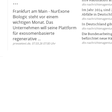
ihre Habilitation an
...
dts-nachrichtenagentur
Im Jahr 2024 sind 
Frankfurt am Main - NurExone
Abfälle in Deutschl
Biologic steht vor einem
dts-nachrichtenagentur
wichtigen Monat. Das
In Deutschland gi
Unternehmen will seine Plattform
dts-nachrichtenagentur
für exosomenbasierte
Die Bundesarbeit
regenerative ...
befürchtet neue Här
dts-nachrichtenagentur
pressetext.de, 07.03.26 07:00 Uhr