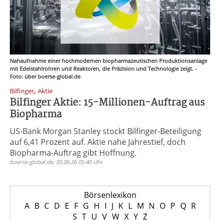
Nahaufnahme einer hochmodernen biopharmazeutischen Produktionsanlage
mit Edelstahlrohren und Reaktoren, die Präzision und Technologie zeigt. -
Foto: über boerse-global.de
,
Bilfinger
Aktie
Bilfinger Aktie: 15-Millionen-Auftrag aus
Biopharma
US-Bank Morgan Stanley stockt Bilfinger-Beteiligung
auf 6,41 Prozent auf. Aktie nahe Jahrestief, doch
Biopharma-Auftrag gibt Hoffnung.
boerse-global.de, 05.06.26 05:40 Uhr
Börsenlexikon
A
B
C
D
E
F
G
H
I
J
K
L
M
N
O
P
Q
R
S
T
U
V
W
X
Y
Z