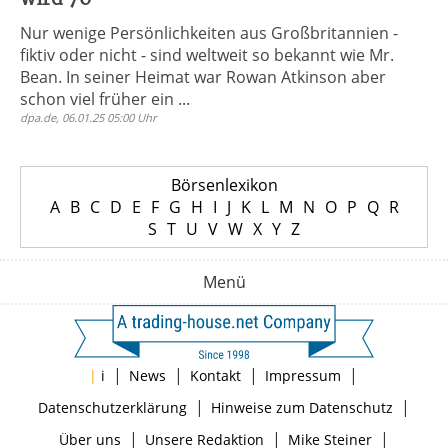
Nur wenige Persönlichkeiten aus Großbritannien -
fiktiv oder nicht - sind weltweit so bekannt wie Mr.
Bean. In seiner Heimat war Rowan Atkinson aber
schon viel früher ein ...
dpa.de, 06.01.25 05:00 Uhr
Börsenlexikon
A
B
C
D
E
F
G
H
I
J
K
L
M
N
O
P
Q
R
S
T
U
V
W
X
Y
Z
Menü
|
|
|
|
|
i
News
Kontakt
Impressum
|
|
Datenschutzerklärung
Hinweise zum Datenschutz
|
|
|
Über uns
Unsere Redaktion
Mike Steiner