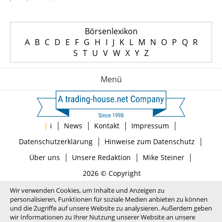
Börsenlexikon
A
B
C
D
E
F
G
H
I
J
K
L
M
N
O
P
Q
R
S
T
U
V
W
X
Y
Z
Menü
|
|
|
|
|
i
News
Kontakt
Impressum
|
|
Datenschutzerklärung
Hinweise zum Datenschutz
|
|
|
Über uns
Unsere Redaktion
Mike Steiner
2026 © Copyright
Wir verwenden Cookies, um Inhalte und Anzeigen zu
personalisieren, Funktionen für soziale Medien anbieten zu können
und die Zugriffe auf unsere Website zu analysieren. Außerdem geben
wir Informationen zu Ihrer Nutzung unserer Website an unsere