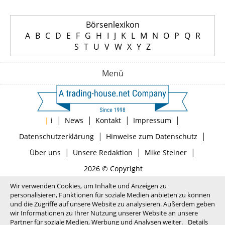
Börsenlexikon
A
B
C
D
E
F
G
H
I
J
K
L
M
N
O
P
Q
R
S
T
U
V
W
X
Y
Z
Menü
|
|
|
|
|
i
News
Kontakt
Impressum
|
|
Datenschutzerklärung
Hinweise zum Datenschutz
|
|
|
Über uns
Unsere Redaktion
Mike Steiner
2026 © Copyright
Wir verwenden Cookies, um Inhalte und Anzeigen zu
personalisieren, Funktionen für soziale Medien anbieten zu können
und die Zugriffe auf unsere Website zu analysieren. Außerdem geben
wir Informationen zu Ihrer Nutzung unserer Website an unsere
Partner für soziale Medien, Werbung und Analysen weiter.
Details