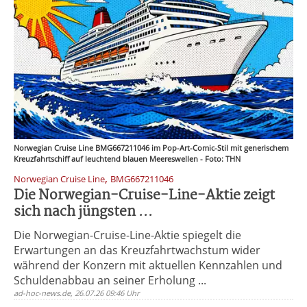
Norwegian Cruise Line BMG667211046 im Pop-Art-Comic-Stil mit generischem
Kreuzfahrtschiff auf leuchtend blauen Meereswellen - Foto: THN
,
Norwegian Cruise Line
BMG667211046
Die Norwegian-Cruise-Line-Aktie zeigt
sich nach jüngsten ...
Die Norwegian-Cruise-Line-Aktie spiegelt die
Erwartungen an das Kreuzfahrtwachstum wider
während der Konzern mit aktuellen Kennzahlen und
Schuldenabbau an seiner Erholung ...
ad-hoc-news.de, 26.07.26 09:46 Uhr