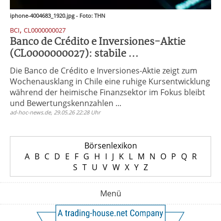
iphone-4004683_1920.jpg - Foto: THN
,
BCI
CL0000000027
Banco de Crédito e Inversiones-Aktie
(CL0000000027): stabile ...
Die Banco de Crédito e Inversiones-Aktie zeigt zum
Wochenausklang in Chile eine ruhige Kursentwicklung
während der heimische Finanzsektor im Fokus bleibt
und Bewertungskennzahlen ...
ad-hoc-news.de, 29.05.26 22:28 Uhr
Börsenlexikon
A
B
C
D
E
F
G
H
I
J
K
L
M
N
O
P
Q
R
S
T
U
V
W
X
Y
Z
Menü