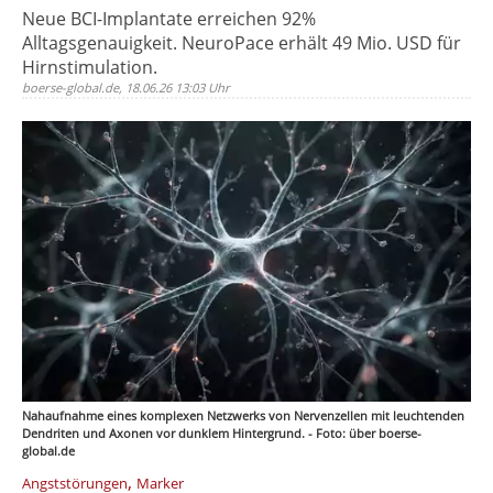
Neue BCI-Implantate erreichen 92%
Alltagsgenauigkeit. NeuroPace erhält 49 Mio. USD für
Hirnstimulation.
boerse-global.de, 18.06.26 13:03 Uhr
Nahaufnahme eines komplexen Netzwerks von Nervenzellen mit leuchtenden
Dendriten und Axonen vor dunklem Hintergrund. - Foto: über boerse-
global.de
,
Angststörungen
Marker