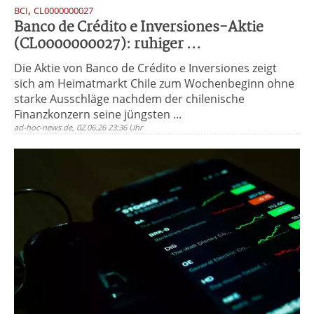
,
BCI
CL0000000027
Banco de Crédito e Inversiones-Aktie
(CL0000000027): ruhiger ...
Die Aktie von Banco de Crédito e Inversiones zeigt
sich am Heimatmarkt Chile zum Wochenbeginn ohne
starke Ausschläge nachdem der chilenische
Finanzkonzern seine jüngsten ...
ad-hoc-news.de, 02.06.26 23:36 Uhr