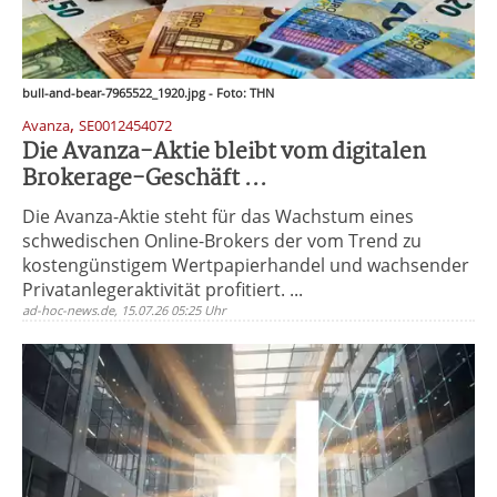
bull-and-bear-7965522_1920.jpg - Foto: THN
,
Avanza
SE0012454072
Die Avanza-Aktie bleibt vom digitalen
Brokerage-Geschäft ...
Die Avanza-Aktie steht für das Wachstum eines
schwedischen Online-Brokers der vom Trend zu
kostengünstigem Wertpapierhandel und wachsender
Privatanlegeraktivität profitiert. ...
ad-hoc-news.de, 15.07.26 05:25 Uhr