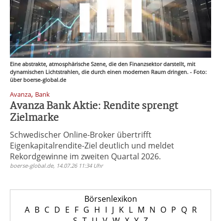
Eine abstrakte, atmosphärische Szene, die den Finanzsektor darstellt, mit
dynamischen Lichtstrahlen, die durch einen modernen Raum dringen. - Foto:
über boerse-global.de
,
Avanza
Bank
Avanza Bank Aktie: Rendite sprengt
Zielmarke
Schwedischer Online-Broker übertrifft
Eigenkapitalrendite-Ziel deutlich und meldet
Rekordgewinne im zweiten Quartal 2026.
boerse-global.de, 14.07.26 11:34 Uhr
Börsenlexikon
A
B
C
D
E
F
G
H
I
J
K
L
M
N
O
P
Q
R
S
T
U
V
W
X
Y
Z