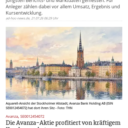
jüngsten Berichts- und Marktdaten gemessen. Für
Anleger zählen dabei vor allem Umsatz, Ergebnis und
Kursentwicklung.
ad-hoc-news.de, 21.07.26 06:29 Uhr
Aquarell-Ansicht der Stockholmer Altstadt; Avanza Bank Holding AB (ISIN
SE0012454072) hat dort ihren Sitz - Foto: THN
,
Avanza
SE0012454072
Die Avanza-Aktie profitiert von kräftigem