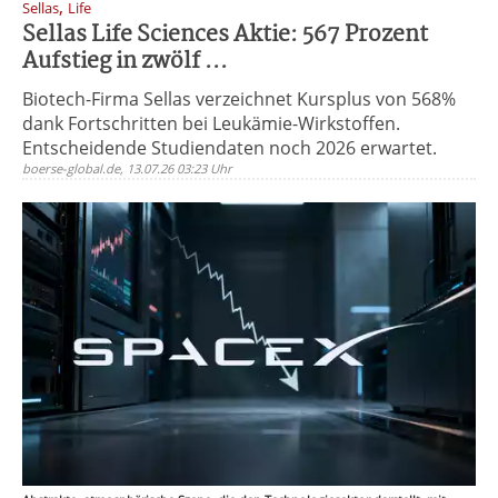
,
Sellas
Life
Sellas Life Sciences Aktie: 567 Prozent
Aufstieg in zwölf ...
Biotech-Firma Sellas verzeichnet Kursplus von 568%
dank Fortschritten bei Leukämie-Wirkstoffen.
Entscheidende Studiendaten noch 2026 erwartet.
boerse-global.de, 13.07.26 03:23 Uhr