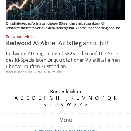
Ein stilisierter, aufwärts gerichteter Börsenchart mit abstrakten KI-
Schaltkreismustern vor dunklem Hintergrund. - Foto: über boerse-global.de
,
Redwood
Aktie
Redwood AI Aktie: Aufstieg am 2. Juli
Redwood AI steigt in den CSE25-Index auf. Die Aktie
des KI-Spezialisten zeigt trotz hoher Volatilität einen
überverkauften Zustand an.
boerse-global.de, 08.07.26 04:29 Uhr
Börsenlexikon
A
B
C
D
E
F
G
H
I
J
K
L
M
N
O
P
Q
R
S
T
U
V
W
X
Y
Z
Menü