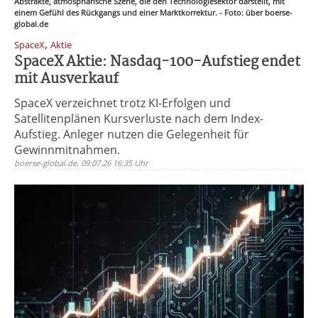
Abstrakte, atmosphärische Szene, die den Technologiesektor darstellt, mit
einem Gefühl des Rückgangs und einer Marktkorrektur. - Foto: über boerse-
global.de
,
SpaceX
Aktie
SpaceX Aktie: Nasdaq-100-Aufstieg endet
mit Ausverkauf
SpaceX verzeichnet trotz KI-Erfolgen und
Satellitenplänen Kursverluste nach dem Index-
Aufstieg. Anleger nutzen die Gelegenheit für
Gewinnmitnahmen.
boerse-global.de, 09.07.26 16:35 Uhr