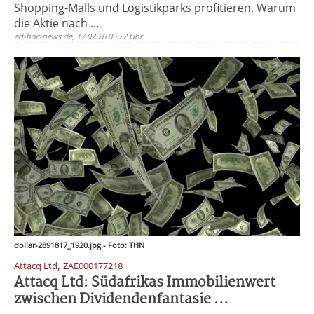
Shopping-Malls und Logistikparks profitieren. Warum
die Aktie nach ...
ad-hoc-news.de, 17.02.26 05:22 Uhr
dollar-2891817_1920.jpg - Foto: THN
,
Attacq Ltd
ZAE000177218
Attacq Ltd: Südafrikas Immobilienwert
zwischen Dividendenfantasie ...