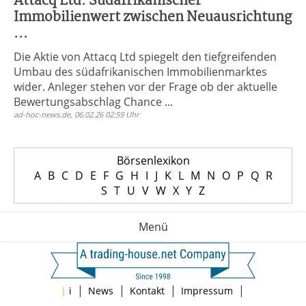
Attacq Ltd: Südafrikanischer
Immobilienwert zwischen Neuausrichtung
...
Die Aktie von Attacq Ltd spiegelt den tiefgreifenden
Umbau des südafrikanischen Immobilienmarktes
wider. Anleger stehen vor der Frage ob der aktuelle
Bewertungsabschlag Chance ...
ad-hoc-news.de, 06.02.26 02:59 Uhr
Börsenlexikon
A
B
C
D
E
F
G
H
I
J
K
L
M
N
O
P
Q
R
S
T
U
V
W
X
Y
Z
Menü
|
|
|
|
|
i
News
Kontakt
Impressum