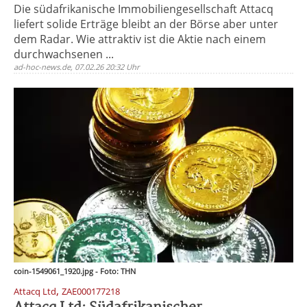
Die südafrikanische Immobiliengesellschaft Attacq
liefert solide Erträge bleibt an der Börse aber unter
dem Radar. Wie attraktiv ist die Aktie nach einem
durchwachsenen ...
ad-hoc-news.de, 07.02.26 20:32 Uhr
coin-1549061_1920.jpg - Foto: THN
,
Attacq Ltd
ZAE000177218