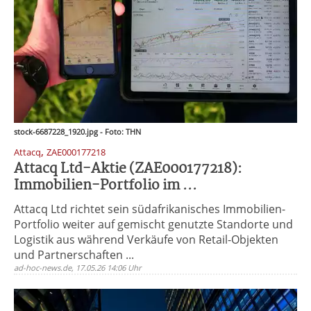
stock-6687228_1920.jpg - Foto: THN
,
Attacq
ZAE000177218
Attacq Ltd-Aktie (ZAE000177218):
Immobilien-Portfolio im ...
Attacq Ltd richtet sein südafrikanisches Immobilien-
Portfolio weiter auf gemischt genutzte Standorte und
Logistik aus während Verkäufe von Retail-Objekten
und Partnerschaften ...
ad-hoc-news.de, 17.05.26 14:06 Uhr