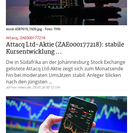
stock-6587619_1920.jpg - Foto: THN
,
Attacq
ZAE000177218
Attacq Ltd-Aktie (ZAE000177218): stabile
Kursentwicklung ...
Die in Südafrika an der Johannesburg Stock Exchange
gelistete Attacq Ltd-Aktie zeigt sich zum Monatsende
hin bei moderaten Umsätzen stabil. Anleger blicken
nach den jüngsten ...
ad-hoc-news.de, 29.05.26 00:12 Uhr