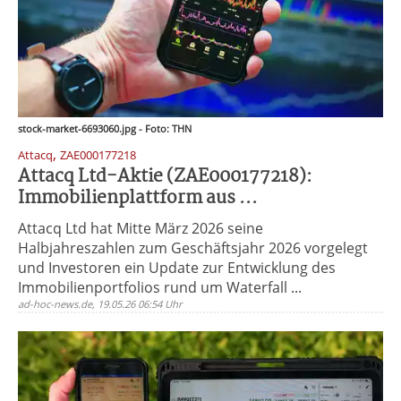
stock-market-6693060.jpg - Foto: THN
,
Attacq
ZAE000177218
Attacq Ltd-Aktie (ZAE000177218):
Immobilienplattform aus ...
Attacq Ltd hat Mitte März 2026 seine
Halbjahreszahlen zum Geschäftsjahr 2026 vorgelegt
und Investoren ein Update zur Entwicklung des
Immobilienportfolios rund um Waterfall ...
ad-hoc-news.de, 19.05.26 06:54 Uhr