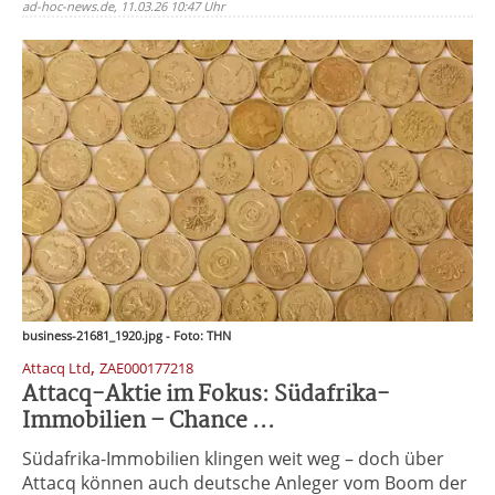
ad-hoc-news.de, 11.03.26 10:47 Uhr
business-21681_1920.jpg - Foto: THN
,
Attacq Ltd
ZAE000177218
Attacq-Aktie im Fokus: Südafrika-
Immobilien – Chance ...
Südafrika-Immobilien klingen weit weg – doch über
Attacq können auch deutsche Anleger vom Boom der