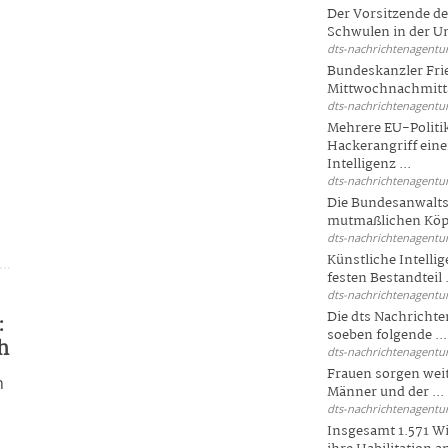
Der Vorsitzende d
Schwulen in der Un
dts-nachrichtenagentur
Bundeskanzler Fri
Mittwochnachmitta
dts-nachrichtenagentur
Mehrere EU-Politi
Hackerangriff ein
Intelligenz ...
dts-nachrichtenagentur
Die Bundesanwalts
mutmaßlichen Köpfe
dts-nachrichtenagentur
Künstliche Intellig
festen Bestandteil .
dts-nachrichtenagentur
Die dts Nachrichten
:
soeben folgende ...
h
dts-nachrichtenagentur
Frauen sorgen weite
n
Männer und der ...
dts-nachrichtenagentur
Insgesamt 1.571 Wi