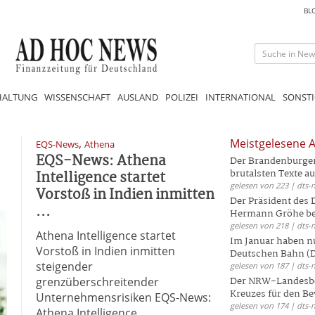
BL
HALTUNG
WISSENSCHAFT
AUSLAND
POLIZEI
INTERNATIONAL
SONSTI
,
Meistgelesene A
EQS-News
Athena
EQS-News: Athena
Der Brandenburger 
Intelligence startet
brutalsten Texte aus
gelesen von 223 | dts-
Vorstoß in Indien inmitten
Der Präsident des
...
Hermann Gröhe bek
gelesen von 218 | dts-
Athena Intelligence startet
Im Januar haben nu
Vorstoß in Indien inmitten
Deutschen Bahn (DB
steigender
gelesen von 187 | dts-
grenzüberschreitender
Der NRW-Landesbe
Kreuzes für den Be
Unternehmensrisiken EQS-News:
gelesen von 174 | dts-
Athena Intelligence ...