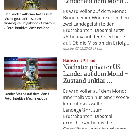
Lander auf dem Mond ..
Es wird voller auf dem Mond:
Der Lander «Athena» hat es zum
Binnen einer Woche erreiche
Mond geschafft - ist aber
zwei Landegefährte den
womöglich umgekippt. (Archivbild)
- Foto: Intuitive Machines/dpa
Erdtrabanten. Diesmal setzt
«Athena» auf der Oberfläche
auf. Ob die Mission ein Erfolg ..
dpa.de, 07.03.25 03:11 Uhr
,
Nächster
US-Lander
Nächster privater US-
Lander auf dem Mond -
Zustand unklar ...
Es wird voller auf dem Mond:
Lander Athena auf dem Mond -
Innerhalb von nur einer Woch
Foto: Intuitive Machines/dpa
kommt das zweite
Landegefährt zum
Erdtrabanten. Diesmal
erreichte «Athena» die
Oberfläche - aber in welchem ..