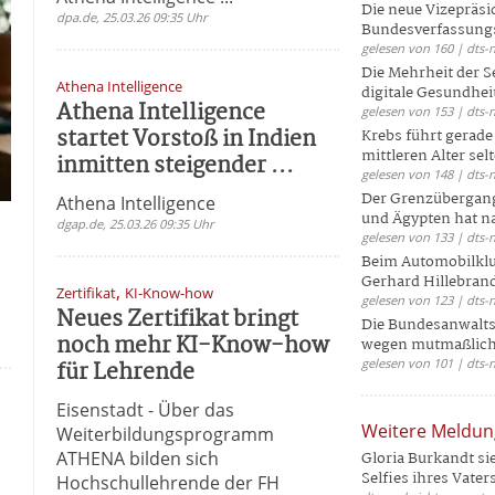
Die neue Vizepräsi
dpa.de, 25.03.26 09:35 Uhr
Bundesverfassungs
gelesen von 160 | dts-
Die Mehrheit der S
Athena Intelligence
digitale Gesundhei
Athena Intelligence
gelesen von 153 | dts-
startet Vorstoß in Indien
Krebs führt gerad
mittleren Alter selt
inmitten steigender ...
gelesen von 148 | dts-
Der Grenzübergang
Athena Intelligence
und Ägypten hat na
dgap.de, 25.03.26 09:35 Uhr
gelesen von 133 | dts-
Beim Automobilklu
Gerhard Hillebrand
,
Zertifikat
KI-Know-how
gelesen von 123 | dts-
Neues Zertifikat bringt
Die Bundesanwalts
noch mehr KI-Know-how
wegen mutmaßliche
für Lehrende
gelesen von 101 | dts-
Eisenstadt - Über das
Weitere Meldu
Weiterbildungsprogramm
ATHENA bilden sich
Gloria Burkandt si
Selfies ihres Vaters 
Hochschullehrende der FH