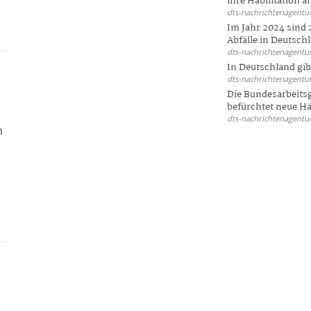
ihre Habilitation an
dts-nachrichtenagentur
Im Jahr 2024 sind 
Abfälle in Deutschl
dts-nachrichtenagentur
In Deutschland gi
dts-nachrichtenagentur
Die Bundesarbeit
befürchtet neue Här
dts-nachrichtenagentur
n
d