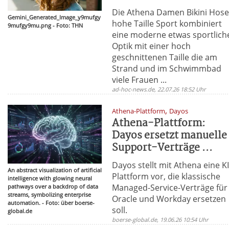
Die Athena Damen Bikini Hos
Gemini_Generated_Image_y9mufgy
hohe Taille Sport kombiniert
9mufgy9mu.png - Foto: THN
eine moderne etwas sportlich
Optik mit einer hoch
geschnittenen Taille die am
Strand und im Schwimmbad
viele Frauen ...
ad-hoc-news.de, 22.07.26 18:52 Uhr
,
Athena-Plattform
Dayos
Athena-Plattform:
Dayos ersetzt manuelle
Support-Verträge ...
Dayos stellt mit Athena eine KI
An abstract visualization of artificial
Plattform vor, die klassische
intelligence with glowing neural
Managed-Service-Verträge für
pathways over a backdrop of data
streams, symbolizing enterprise
Oracle und Workday ersetzen
automation. - Foto: über boerse-
soll.
global.de
boerse-global.de, 19.06.26 10:54 Uhr