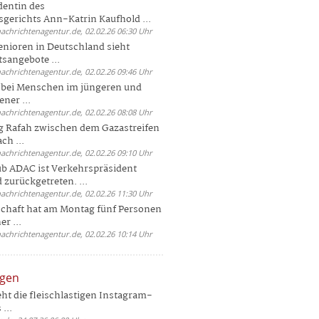
dentin des
gerichts Ann-Katrin Kaufhold ...
nachrichtenagentur.de, 02.02.26 06:30 Uhr
enioren in Deutschland sieht
tsangebote ...
nachrichtenagentur.de, 02.02.26 09:46 Uhr
e bei Menschen im jüngeren und
ener ...
nachrichtenagentur.de, 02.02.26 08:08 Uhr
 Rafah zwischen dem Gazastreifen
ch ...
nachrichtenagentur.de, 02.02.26 09:10 Uhr
b ADAC ist Verkehrspräsident
 zurückgetreten. ...
nachrichtenagentur.de, 02.02.26 11:30 Uhr
chaft hat am Montag fünf Personen
r ...
nachrichtenagentur.de, 02.02.26 10:14 Uhr
ngen
eht die fleischlastigen Instagram-
...