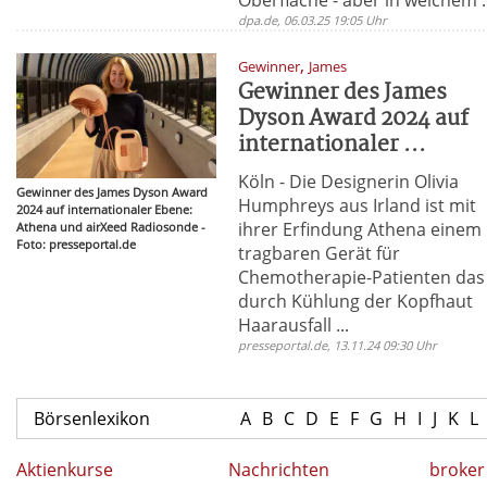
dpa.de, 06.03.25 19:05 Uhr
,
Gewinner
James
Gewinner des James
Dyson Award 2024 auf
internationaler ...
Köln - Die Designerin Olivia
Gewinner des James Dyson Award
Humphreys aus Irland ist mit
2024 auf internationaler Ebene:
ihrer Erfindung Athena einem
Athena und airXeed Radiosonde -
Foto: presseportal.de
tragbaren Gerät für
Chemotherapie-Patienten das
durch Kühlung der Kopfhaut
Haarausfall ...
presseportal.de, 13.11.24 09:30 Uhr
Börsenlexikon
A
B
C
D
E
F
G
H
I
J
K
L
Aktienkurse
Nachrichten
broker