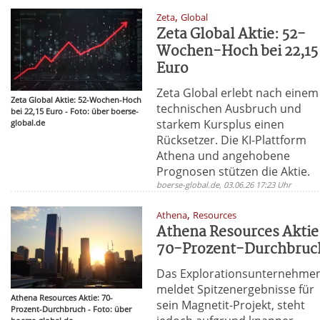
,
Zeta
Global
Zeta Global Aktie: 52-
Wochen-Hoch bei 22,15
Euro
Zeta Global erlebt nach einem
Zeta Global Aktie: 52-Wochen-Hoch
technischen Ausbruch und
bei 22,15 Euro - Foto: über boerse-
starkem Kursplus einen
global.de
Rücksetzer. Die KI-Plattform
Athena und angehobene
Prognosen stützen die Aktie.
boerse-global.de, 03.06.26 17:23 Uhr
,
Athena
Resources
Athena Resources Aktie
70-Prozent-Durchbruc
Das Explorationsunternehme
meldet Spitzenergebnisse für
Athena Resources Aktie: 70-
sein Magnetit-Projekt, steht
Prozent-Durchbruch - Foto: über