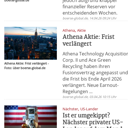
jedoch aufgrund knapper
boerse-global.de
finanzieller Reserven vor
entscheidenden Wochen.
boerse-global.de, 14.04.26 09:24 Uhr
,
Athena
Aktie
Athena Aktie: Frist
verlängert
Athena Technology Acquisitio
Corp. II und Ace Green
Athena Aktie: Frist verlängert -
Recycling haben ihren
Foto: über boerse-global.de
Fusionsvertrag angepasst un
die Frist bis Ende April 2026
verlängert. Neue Earnout-
Regelungen ...
boerse-global.de, 03.04.26 10:15 Uhr
,
Nächster
US-Lander
Ist er umgekippt?
Nächster privater US-