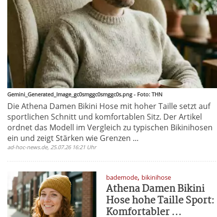
Gemini_Generated_Image_gc0smggc0smggc0s.png - Foto: THN
Die Athena Damen Bikini Hose mit hoher Taille setzt auf
sportlichen Schnitt und komfortablen Sitz. Der Artikel
ordnet das Modell im Vergleich zu typischen Bikinihosen
ein und zeigt Stärken wie Grenzen ...
ad-hoc-news.de, 25.07.26 16:21 Uhr
,
bademode
bikinihose
Athena Damen Bikini
Hose hohe Taille Sport:
Komfortabler ...