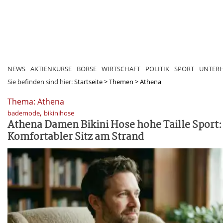
NEWS
AKTIENKURSE
BÖRSE
WIRTSCHAFT
POLITIK
SPORT
UNTER
Sie befinden sind hier:
Startseite
>
Themen
>
Athena
Thema: Athena
,
bademode
bikinihose
Athena Damen Bikini Hose hohe Taille Sport:
Komfortabler Sitz am Strand