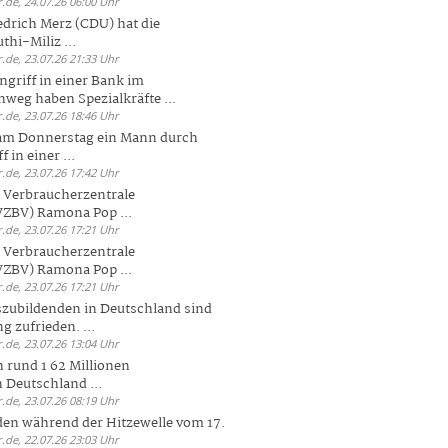
.de, 24.07.26 06:00 Uhr
drich Merz (CDU) hat die
hi-Miliz ...
.de, 23.07.26 21:33 Uhr
griff in einer Bank im
weg haben Spezialkräfte ...
.de, 23.07.26 18:46 Uhr
 am Donnerstag ein Mann durch
 in einer ...
.de, 23.07.26 17:42 Uhr
s Verbraucherzentrale
ZBV) Ramona Pop ...
.de, 23.07.26 17:21 Uhr
s Verbraucherzentrale
ZBV) Ramona Pop ...
.de, 23.07.26 17:21 Uhr
zubildenden in Deutschland sind
g zufrieden. ...
.de, 23.07.26 13:04 Uhr
 rund 1 62 Millionen
n Deutschland ...
.de, 23.07.26 08:19 Uhr
den während der Hitzewelle vom 17.
.de, 22.07.26 23:03 Uhr