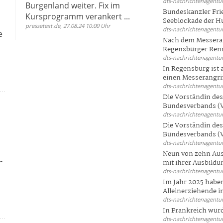
dts-nachrichtenagentur
Burgenland weiter. Fix im
e
Bundeskanzler Frie
Kursprogramm verankert ...
Seeblockade der Hut
pressetext.de, 27.08.24 10:00 Uhr
dts-nachrichtenagentur
e
Nach dem Messeran
Regensburger Renn
dts-nachrichtenagentur
In Regensburg ist
einen Messerangriff
dts-nachrichtenagentur
Die Vorständin de
Bundesverbands (V
dts-nachrichtenagentur
Die Vorständin de
Bundesverbands (V
dts-nachrichtenagentur
Neun von zehn Aus
-
mit ihrer Ausbildun
dts-nachrichtenagentur
Im Jahr 2025 haben
Alleinerziehende i
dts-nachrichtenagentur
In Frankreich wur
dts-nachrichtenagentur