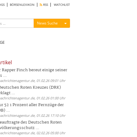
OGS
BÖRSENLEXIKON
RSS
WATCHLIST
Menü ein-/ausblenden
News Suche
GE
rtikel
Rapper Finch bereut einige seiner
 ...
nachrichtenagentur.de, 01.02.26 09:01 Uhr
 Deutschen Roten Kreuzes (DRK)
lagt ...
nachrichtenagentur.de, 01.02.26 01:00 Uhr
r 52 1 Prozent aller Fernzüge der
) ...
nachrichtenagentur.de, 01.02.26 17:10 Uhr
auftragte des Deutschen Roten
völkerungsschutz ...
nachrichtenagentur.de, 02.02.26 05:00 Uhr