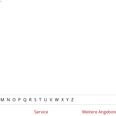
M
N
O
P
Q
R
S
T
U
V
W
X
Y
Z
Service
Weitere Angebot