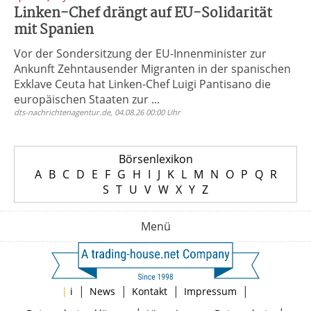
Linken-Chef drängt auf EU-Solidarität
mit Spanien
Vor der Sondersitzung der EU-Innenminister zur
Ankunft Zehntausender Migranten in der spanischen
Exklave Ceuta hat Linken-Chef Luigi Pantisano die
europäischen Staaten zur ...
dts-nachrichtenagentur.de, 04.08.26 00:00 Uhr
Börsenlexikon
A
B
C
D
E
F
G
H
I
J
K
L
M
N
O
P
Q
R
S
T
U
V
W
X
Y
Z
Menü
|
|
|
|
|
i
News
Kontakt
Impressum