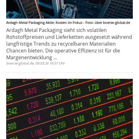
Ardagh Metal Packaging Aktie: Kosten im Fokus - Foto: über boerse-global.de
Ardagh Metal Packaging sieht sich volatilen
Rohstoffpreisen und Lieferketten ausgesetzt während
langfristige Trends zu recycelbaren Materialien
Chancen bieten. Die operative Effizienz ist für die
Margenentwicklung ...
boerse-global.de, 09.03.26 16:57 Uhr