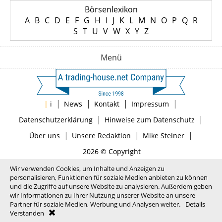
Börsenlexikon
A
B
C
D
E
F
G
H
I
J
K
L
M
N
O
P
Q
R
S
T
U
V
W
X
Y
Z
Menü
|
|
|
|
|
i
News
Kontakt
Impressum
|
|
Datenschutzerklärung
Hinweise zum Datenschutz
|
|
|
Über uns
Unsere Redaktion
Mike Steiner
2026 © Copyright
Wir verwenden Cookies, um Inhalte und Anzeigen zu
personalisieren, Funktionen für soziale Medien anbieten zu können
und die Zugriffe auf unsere Website zu analysieren. Außerdem geben
wir Informationen zu Ihrer Nutzung unserer Website an unsere
Partner für soziale Medien, Werbung und Analysen weiter.
Details
Verstanden