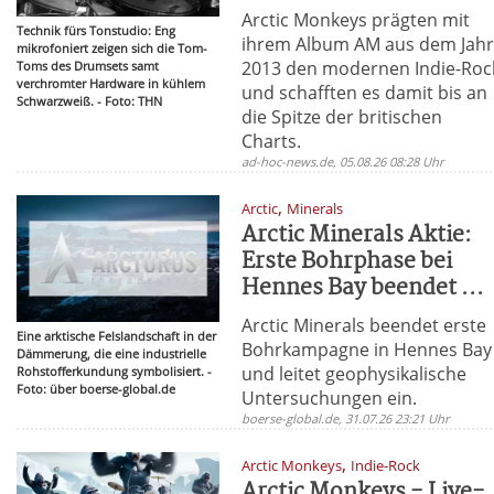
Arctic Monkeys prägten mit
Technik fürs Tonstudio: Eng
ihrem Album AM aus dem Jah
mikrofoniert zeigen sich die Tom-
2013 den modernen Indie-Roc
Toms des Drumsets samt
verchromter Hardware in kühlem
und schafften es damit bis an
Schwarzweiß. - Foto: THN
die Spitze der britischen
Charts.
ad-hoc-news.de, 05.08.26 08:28 Uhr
,
Arctic
Minerals
Arctic Minerals Aktie:
Erste Bohrphase bei
Hennes Bay beendet ...
Arctic Minerals beendet erste
Eine arktische Felslandschaft in der
Bohrkampagne in Hennes Bay
Dämmerung, die eine industrielle
und leitet geophysikalische
Rohstofferkundung symbolisiert. -
Foto: über boerse-global.de
Untersuchungen ein.
boerse-global.de, 31.07.26 23:21 Uhr
,
Arctic Monkeys
Indie-Rock
Arctic Monkeys - Live-