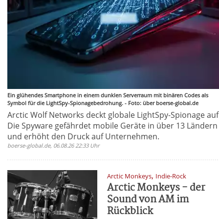
Ein glühendes Smartphone in einem dunklen Serverraum mit binären Codes als
Symbol für die LightSpy-Spionagebedrohung. - Foto: über boerse-global.de
Arctic Wolf Networks deckt globale LightSpy-Spionage auf
Die Spyware gefährdet mobile Geräte in über 13 Ländern
und erhöht den Druck auf Unternehmen.
boerse-global.de, 06.08.26 22:33 Uhr
,
Arctic Monkeys
Indie-Rock
Arctic Monkeys - der
Sound von AM im
Rückblick