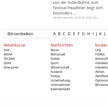
von der Indie-Bühne zum
Festival-Headliner zeigt sich
besonders ...
ad-hoc-news.de, 23.07.26 10:02 Uhr
Börsenlexikon
A
B
C
D
E
F
G
H
I
J
K
L
Aktienkurse
Nachrichten
broker
DAX
Börse
CFD
MDAX
Wirtschaft
FOREX
TECDAX
Politik
Rohstoff
SDAX
Sport
Handels
Dow Jones
Wissenschaft
Handelss
Ausland
Aktien
Polizei
Zertifika
Unterhaltung
Options
International
Börsens
Kalenderblatt