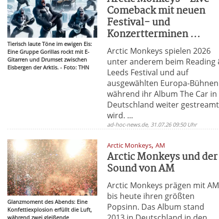
Comeback mit neuen
Festival- und
Konzertterminen ...
Tierisch laute Töne im ewigen Eis:
Arctic Monkeys spielen 2026
Eine Gruppe Gorillas rockt mit E-
Gitarren und Drumset zwischen
unter anderem beim Reading
Eisbergen der Arktis. - Foto: THN
Leeds Festival und auf
ausgewählten Europa-Bühnen
während ihr Album The Car in
Deutschland weiter gestream
wird. ...
ad-hoc-news.de, 31.07.26 09:50 Uhr
,
Arctic Monkeys
AM
Arctic Monkeys und der
Sound von AM
Arctic Monkeys prägen mit A
bis heute ihren größten
Glanzmoment des Abends: Eine
Popsinn. Das Album stand
Konfettiexplosion erfüllt die Luft,
2013 in Deutschland in den
während zwei gleißende