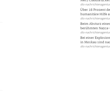
Merz Claudia Eckert
dts-nachrichtenagentur
Über 28 Prozent de
humanitäre Hilfe a
dts-nachrichtenagentur
Beim Absturz eines
berühmten Nazca-Li
dts-nachrichtenagentur
Bei einer Explosio
in Moskau sind nac
dts-nachrichtenagentur