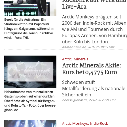
Rückblick auf Werk und
Live-Ära
Arctic Monkeys prägten seit
Bereit für die Aufnahme: Ein
2006 den Indie-Rock mit Alben
Studiomikrofon mit Popschutz
wie AM und Tourneen durch
hängt am Galgenarm, während im
Hintergrund die Tonspur sichtbar
Europas Arenen, von Hambur
wird. - Foto: THN
über Köln bis London.
ad-hoc-news.de, 28.07.26 10:59 Uhr
,
Arctic
Minerals
Arctic Minerals Aktie:
Kurs bei 0,4775 Euro
Schweden stuft
Metallförderung als nationale
Nahaufnahme von mineralischen
Sicherheit ein.
Gesteinsproben auf einer dunklen
boerse-global.de, 27.07.26 23:21 Uhr
Oberfläche als Symbol für Bergbau
und Rohstoffe. - Foto: über boerse-
global.de
,
Arctic Monkeys
Indie-Rock