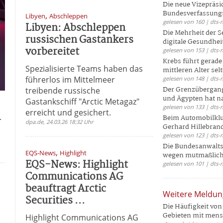
Die neue Vizepräsi
Bundesverfassungs
,
Libyen
Abschleppen
gelesen von 160 | dts-
Libyen: Abschleppen
Die Mehrheit der S
russischen Gastankers
digitale Gesundhei
vorbereitet
gelesen von 153 | dts-
Krebs führt gerad
Spezialisierte Teams haben das
mittleren Alter selt
führerlos im Mittelmeer
gelesen von 148 | dts-
Der Grenzübergang
treibende russische
und Ägypten hat na
Gastankschiff "Arctic Metagaz"
gelesen von 133 | dts-
erreicht und gesichert.
.
Beim Automobilklu
dpa.de, 24.03.26 18:32 Uhr
Gerhard Hillebrand
gelesen von 123 | dts-
Die Bundesanwalts
,
EQS-News
Highlight
wegen mutmaßliche
EQS-News: Highlight
gelesen von 101 | dts-
Communications AG
beauftragt Arctic
Weitere Meldu
Securities ...
Die Häufigkeit von 
Gebieten mit mensc
Highlight Communications AG