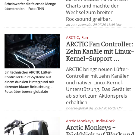
Scheinwerfer die feiernde Menge
Charts und machte den
überstrahlen. - Foto: THN
Wechsel zum breiten
Rocksound greifbar.
ad-hoc-news.de, 29.07.26 13:49 Uhr
,
ARCTIC
Fan
ARCTIC Fan Controller:
Zehn Kanäle mit Linux-
Kernel-Support ...
ARCTIC bringt neuen Lüfter-
Ein technischer ARCTIC Lüfter-
Controller mit zehn Kanälen
Controller für PC-Systeme auf
und nativer Linux-Kernel-
einem dunklen Hintergrund mit
dezenter blauer Beleuchtung. -
Unterstützung. Das Gerät ist
Foto: über boerse-global.de
ab sofort zum Aktionspreis
erhältlich.
boerse-global.de, 29.07.26 05:03 Uhr
,
Arctic Monkeys
Indie-Rock
Arctic Monkeys -