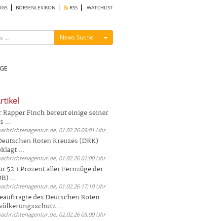
OGS
BÖRSENLEXIKON
RSS
WATCHLIST
Menü ein-/ausblenden
News Suche
GE
rtikel
Rapper Finch bereut einige seiner
 ...
nachrichtenagentur.de, 01.02.26 09:01 Uhr
 Deutschen Roten Kreuzes (DRK)
lagt ...
nachrichtenagentur.de, 01.02.26 01:00 Uhr
r 52 1 Prozent aller Fernzüge der
) ...
nachrichtenagentur.de, 01.02.26 17:10 Uhr
auftragte des Deutschen Roten
völkerungsschutz ...
nachrichtenagentur.de, 02.02.26 05:00 Uhr