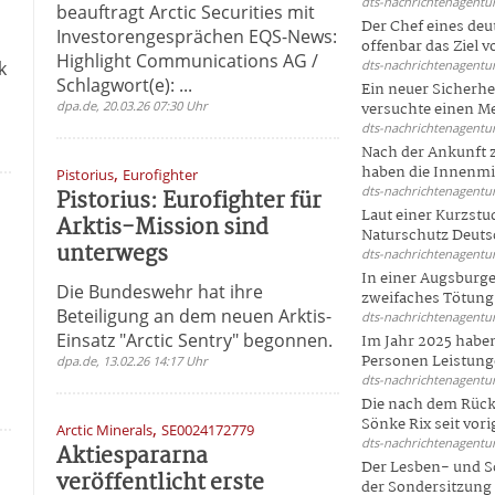
dts-nachrichtenagentur
beauftragt Arctic Securities mit
Der Chef eines deu
Investorengesprächen EQS-News:
r
offenbar das Ziel 
Highlight Communications AG /
k
dts-nachrichtenagentur
Schlagwort(e): ...
Ein neuer Sicherhe
dpa.de, 20.03.26 07:30 Uhr
versuchte einen Me
dts-nachrichtenagentur
Nach der Ankunft 
,
haben die Innenmin
Pistorius
Eurofighter
dts-nachrichtenagentur
Pistorius: Eurofighter für
Laut einer Kurzstu
Arktis-Mission sind
Naturschutz Deutsc
unterwegs
dts-nachrichtenagentur
In einer Augsburge
Die Bundeswehr hat ihre
zweifaches Tötungsd
Beteiligung an dem neuen Arktis-
dts-nachrichtenagentur
Einsatz "Arctic Sentry" begonnen.
Im Jahr 2025 haben
Personen Leistunge
dpa.de, 13.02.26 14:17 Uhr
dts-nachrichtenagentur
Die nach dem Rück
Sönke Rix seit vorig
,
Arctic Minerals
SE0024172779
dts-nachrichtenagentur
Aktiespararna
Der Lesben- und S
veröffentlicht erste
der Sondersitzung d