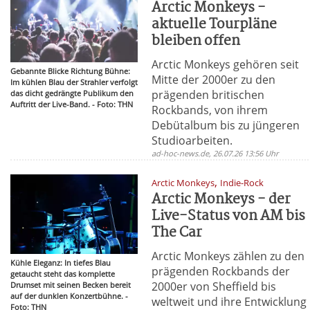
Arctic Monkeys -
aktuelle Tourpläne
bleiben offen
Arctic Monkeys gehören seit
Gebannte Blicke Richtung Bühne:
Mitte der 2000er zu den
Im kühlen Blau der Strahler verfolgt
prägenden britischen
das dicht gedrängte Publikum den
Auftritt der Live-Band. - Foto: THN
Rockbands, von ihrem
Debütalbum bis zu jüngeren
Studioarbeiten.
ad-hoc-news.de, 26.07.26 13:56 Uhr
,
Arctic Monkeys
Indie-Rock
Arctic Monkeys - der
Live-Status von AM bis
The Car
Arctic Monkeys zählen zu den
Kühle Eleganz: In tiefes Blau
prägenden Rockbands der
getaucht steht das komplette
2000er von Sheffield bis
Drumset mit seinen Becken bereit
auf der dunklen Konzertbühne. -
weltweit und ihre Entwicklung
Foto: THN