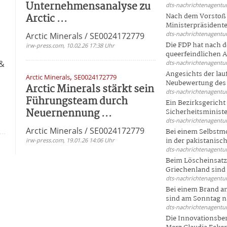
Unternehmensanalyse zu
dts-nachrichtenagentur
Arctic ...
Nach dem Vorstoß 
Ministerpräsidente
dts-nachrichtenagentur
Arctic Minerals / SE0024172779
Die FDP hat nach 
irw-press.com, 10.02.26 17:38 Uhr
queerfeindlichen A
 &
dts-nachrichtenagentur
Angesichts der la
,
Arctic Minerals
SE0024172779
Neubewertung des 
Arctic Minerals stärkt sein
dts-nachrichtenagentur
Führungsteam durch
Ein Bezirksgericht
t
Neuernennung ...
Sicherheitsminister
dts-nachrichtenagentur
Arctic Minerals / SE0024172779
Bei einem Selbstmo
in der pakistanisch
irw-press.com, 19.01.26 14:06 Uhr
dts-nachrichtenagentur
Beim Löscheinsatz
Griechenland sind .
dts-nachrichtenagentur
Bei einem Brand a
M
sind am Sonntag na
dts-nachrichtenagentur
Die Innovationsber