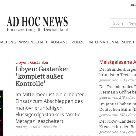
BL
HALTUNG
WISSENSCHAFT
AUSLAND
POLIZEI
INTERNATIONAL
SONSTI
,
Meistgelesene A
Libyen
Gastanker
Libyen: Gastanker
Der Brandenburger 
'komplett außer
brutalsten Texte aus
gelesen von 223 | dts-
Kontrolle'
Der Präsident des
Hermann Gröhe bek
Im Mittelmeer ist ein erneuter
gelesen von 218 | dts-
Einsatz zum Abschleppen des
Im Januar haben nu
manövrierunfähigen
Deutschen Bahn (DB
Flüssigerdgastankers "Arctic
gelesen von 187 | dts-
Metagaz" gescheitert.
Der NRW-Landesbe
Kreuzes für den Be
dpa.de, 23.04.26 10:46 Uhr
gelesen von 174 | dts-