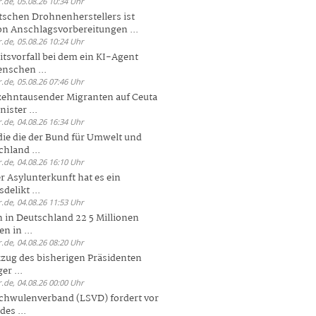
.de, 05.08.26 10:34 Uhr
tschen Drohnenherstellers ist
von Anschlagsvorbereitungen ...
.de, 05.08.26 10:24 Uhr
itsvorfall bei dem ein KI-Agent
nschen ...
.de, 05.08.26 07:46 Uhr
zehntausender Migranten auf Ceuta
ister ...
.de, 04.08.26 16:34 Uhr
die die der Bund für Umwelt und
hland ...
.de, 04.08.26 16:10 Uhr
r Asylunterkunft hat es ein
elikt ...
.de, 04.08.26 11:53 Uhr
 in Deutschland 22 5 Millionen
n in ...
.de, 04.08.26 08:20 Uhr
zug des bisherigen Präsidenten
er ...
.de, 04.08.26 00:00 Uhr
chwulenverband (LSVD) fordert vor
es ...