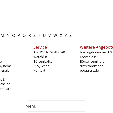
M
N
O
P
Q
R
S
T
U
V
W
X
Y
Z
Service
Weitere Angebot
AD HOC NEWSBREAK
trading-house.net AG
Watchlist
Kostenlose
e
Börsenlexikon
Börsenseminare
systeme
RSS_Feeds
direktbroker.de
ignale
Kontakt
poppress.de
te &
scheine
eminare
Menü