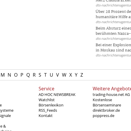
Merz Claudia Eckert
dts-nachrichtenagentur
Über 28 Prozent de
humanitäre Hilfe a
dts-nachrichtenagentur
Beim Absturz eines
berühmten Nazca-Li
dts-nachrichtenagentur
Bei einer Explosio
in Moskau sind nac
dts-nachrichtenagentur
M
N
O
P
Q
R
S
T
U
V
W
X
Y
Z
Service
Weitere Angebot
AD HOC NEWSBREAK
trading-house.net AG
Watchlist
Kostenlose
e
Börsenlexikon
Börsenseminare
systeme
RSS_Feeds
direktbroker.de
ignale
Kontakt
poppress.de
te &