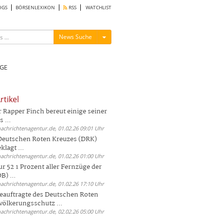
OGS
BÖRSENLEXIKON
RSS
WATCHLIST
Menü ein-/ausblenden
News Suche
GE
rtikel
Rapper Finch bereut einige seiner
 ...
nachrichtenagentur.de, 01.02.26 09:01 Uhr
 Deutschen Roten Kreuzes (DRK)
lagt ...
nachrichtenagentur.de, 01.02.26 01:00 Uhr
r 52 1 Prozent aller Fernzüge der
) ...
nachrichtenagentur.de, 01.02.26 17:10 Uhr
auftragte des Deutschen Roten
völkerungsschutz ...
nachrichtenagentur.de, 02.02.26 05:00 Uhr