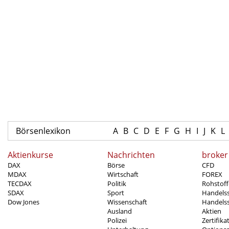
Börsenlexikon
A
B
C
D
E
F
G
H
I
J
K
L
Aktienkurse
Nachrichten
broker
DAX
Börse
CFD
MDAX
Wirtschaft
FOREX
TECDAX
Politik
Rohstoff
SDAX
Sport
Handels
Dow Jones
Wissenschaft
Handelss
Ausland
Aktien
Polizei
Zertifika