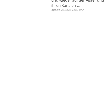
und wieder auf der Alster und
ihren Kanälen ...
dpa.de, 25.03.25 14:22 Uhr