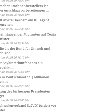
.de, 05.08.26 10:34 Uhr
tschen Drohnenherstellers ist
von Anschlagsvorbereitungen ...
.de, 05.08.26 10:24 Uhr
itsvorfall bei dem ein KI-Agent
nschen ...
.de, 05.08.26 07:46 Uhr
zehntausender Migranten auf Ceuta
ister ...
.de, 04.08.26 16:34 Uhr
die die der Bund für Umwelt und
hland ...
.de, 04.08.26 16:10 Uhr
r Asylunterkunft hat es ein
elikt ...
.de, 04.08.26 11:53 Uhr
 in Deutschland 22 5 Millionen
n in ...
.de, 04.08.26 08:20 Uhr
zug des bisherigen Präsidenten
er ...
.de, 04.08.26 00:00 Uhr
chwulenverband (LSVD) fordert vor
es ...