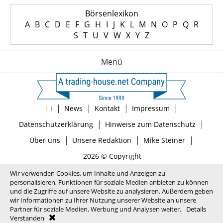
Börsenlexikon
A
B
C
D
E
F
G
H
I
J
K
L
M
N
O
P
Q
R
S
T
U
V
W
X
Y
Z
Menü
|
|
|
|
|
i
News
Kontakt
Impressum
|
|
Datenschutzerklärung
Hinweise zum Datenschutz
|
|
|
Über uns
Unsere Redaktion
Mike Steiner
2026 © Copyright
Wir verwenden Cookies, um Inhalte und Anzeigen zu
personalisieren, Funktionen für soziale Medien anbieten zu können
und die Zugriffe auf unsere Website zu analysieren. Außerdem geben
wir Informationen zu Ihrer Nutzung unserer Website an unsere
Partner für soziale Medien, Werbung und Analysen weiter.
Details
Verstanden