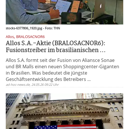
stocks-6377806_1920.jpg - Foto: THN
,
Allos
BRALOSACNOR6
Allos S.A.-Aktie (BRALOSACNOR6):
Fusionstreiber im brasilianischen ...
Allos S.A. formt seit der Fusion von Aliansce Sonae
und BR Malls einen neuen Shoppingcenter-Giganten
in Brasilien. Was bedeutet die jüngste
Geschäftsentwicklung des Betreibers ...
ad-hoc-news.de, 24.05.26 09:22 Uhr