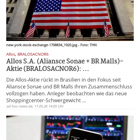
new-york-stock-exchange-1708834_1920.jpg - Foto: THN
,
Allos
BRALOSACNOR6
Allos S.A. (Aliansce Sonae + BR Malls)-
Aktie (BRALOSACNOR6): ...
Die Allos-Aktie rückt in Brasilien in den Fokus seit
Aliansce Sonae und BR Malls ihren Zusammenschluss
vollzogen haben. Anleger beobachten wie das neue
Shoppingcenter-Schwergewicht ...
ad-hoc-news.de, 17.05.26 14:05 Uhr