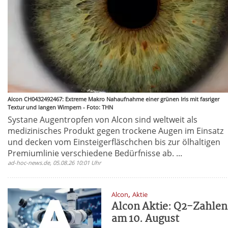
Alcon CH0432492467: Extreme Makro Nahaufnahme einer grünen Iris mit fasriger
Textur und langen Wimpern - Foto: THN
Systane Augentropfen von Alcon sind weltweit als
medizinisches Produkt gegen trockene Augen im Einsatz
und decken vom Einsteigerfläschchen bis zur ölhaltigen
Premiumlinie verschiedene Bedürfnisse ab. ...
ad-hoc-news.de, 05.08.26 10:01 Uhr
,
Alcon
Aktie
Alcon Aktie: Q2-Zahlen
am 10. August