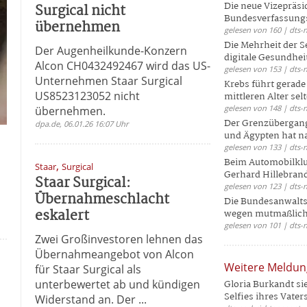
Die neue Vizepräsi
Surgical nicht
Bundesverfassungs
übernehmen
gelesen von 160 | dts-
Die Mehrheit der S
Der Augenheilkunde-Konzern
digitale Gesundhei
Alcon CH0432492467 wird das US-
gelesen von 153 | dts-
Unternehmen Staar Surgical
Krebs führt gerad
US8523123052 nicht
mittleren Alter selt
gelesen von 148 | dts-
übernehmen.
Der Grenzübergang
dpa.de, 06.01.26 16:07 Uhr
und Ägypten hat na
gelesen von 133 | dts-
Beim Automobilklu
,
Staar
Surgical
Gerhard Hillebrand
Staar Surgical:
gelesen von 123 | dts-
Übernahmeschlacht
Die Bundesanwalts
eskalert
wegen mutmaßliche
gelesen von 101 | dts-
Zwei Großinvestoren lehnen das
Übernahmeangebot von Alcon
Weitere Meldu
für Staar Surgical als
unterbewertet ab und kündigen
Gloria Burkandt si
Selfies ihres Vaters 
Widerstand an. Der ...