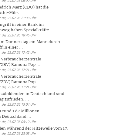
.de, 24.07.26 06:00 Uhr
drich Merz (CDU) hat die
hi-Miliz ...
.de, 23.07.26 21:33 Uhr
griff in einer Bank im
weg haben Spezialkräfte ...
.de, 23.07.26 18:46 Uhr
 am Donnerstag ein Mann durch
 in einer ...
.de, 23.07.26 17:42 Uhr
s Verbraucherzentrale
ZBV) Ramona Pop ...
.de, 23.07.26 17:21 Uhr
s Verbraucherzentrale
ZBV) Ramona Pop ...
.de, 23.07.26 17:21 Uhr
zubildenden in Deutschland sind
g zufrieden. ...
.de, 23.07.26 13:04 Uhr
 rund 1 62 Millionen
n Deutschland ...
.de, 23.07.26 08:19 Uhr
den während der Hitzewelle vom 17.
.de, 22.07.26 23:03 Uhr