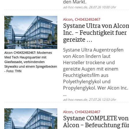
den Markt.
ad-hoc-news.de, 28.07.26 10:00 Uhr
,
Alcon
CH0432492467
Systane Ultra von Alco
Inc. - Feuchtigkeit fuer
gereizte ...
Systane Ultra Augentropfen
Alcon CH0432492467: Modernes
von Alcon lindern laut
Med Tech Hauptquartier mit
Hersteller trockene und
Glasfassade, verbindenden
Skywalks und einem Spiegelbecken
gereizte Augen mit einem
- Foto: THN
Feuchtigkeitsfilm aus
Polyethylenglykol und
Propylenglykol. Wer Alcon Inc.
...
ad-hoc-news.de, 27.07.26 12:53 Uhr
,
Alcon
CH0432492467
Systane COMPLETE von
Alcon - Befeuchtung fü