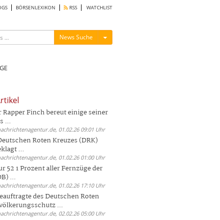
OGS
BÖRSENLEXIKON
RSS
WATCHLIST
Menü ein-/ausblenden
News Suche
GE
rtikel
Rapper Finch bereut einige seiner
 ...
nachrichtenagentur.de, 01.02.26 09:01 Uhr
 Deutschen Roten Kreuzes (DRK)
lagt ...
nachrichtenagentur.de, 01.02.26 01:00 Uhr
r 52 1 Prozent aller Fernzüge der
) ...
nachrichtenagentur.de, 01.02.26 17:10 Uhr
auftragte des Deutschen Roten
völkerungsschutz ...
nachrichtenagentur.de, 02.02.26 05:00 Uhr