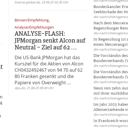
dts-nachrichtenagentur
boerse-global.de, 23.09.25 02:36 Uhr
Bundeskanzler Frie
Seeblockade der Hut
dts-nachrichtenagentur
,
Börsen/Empfehlung
Nach dem Messeran
Analyse/Empfehlungen
Regensburger Renn
ANALYSE-FLASH:
dts-nachrichtenagentur
JPMorgan senkt Alcon auf
In Regensburg ist
einen Messerangriff
Neutral - Ziel auf 62 ...
dts-nachrichtenagentur
Die Vorständin de
Die US-Bank JPMorgan hat das
Bundesverbands (V
Kursziel für die Aktien von Alcon
t
dts-nachrichtenagentur
CH0432492467 von 94 70 auf 62
Die Vorständin de
80 Franken gesenkt und die
Bundesverbands (V
Papiere von Overweight ...
dts-nachrichtenagentur
Neun von zehn Aus
dpa.de, 21.08.25 09:49 Uhr
mit ihrer Ausbildun
en
dts-nachrichtenagentur
04
Im Jahr 2025 haben
Alleinerziehende i
dts-nachrichtenagentur
n
In Frankreich wur
dts-nachrichtenagentur