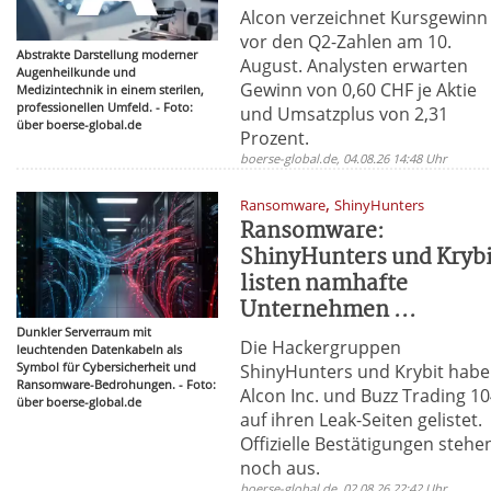
Alcon verzeichnet Kursgewinn
vor den Q2-Zahlen am 10.
Abstrakte Darstellung moderner
August. Analysten erwarten
Augenheilkunde und
Gewinn von 0,60 CHF je Aktie
Medizintechnik in einem sterilen,
professionellen Umfeld. - Foto:
und Umsatzplus von 2,31
über boerse-global.de
Prozent.
boerse-global.de, 04.08.26 14:48 Uhr
,
Ransomware
ShinyHunters
Ransomware:
ShinyHunters und Krybi
listen namhafte
Unternehmen ...
Dunkler Serverraum mit
Die Hackergruppen
leuchtenden Datenkabeln als
Symbol für Cybersicherheit und
ShinyHunters und Krybit hab
Ransomware-Bedrohungen. - Foto:
Alcon Inc. und Buzz Trading 1
über boerse-global.de
auf ihren Leak-Seiten gelistet.
Offizielle Bestätigungen stehe
noch aus.
boerse-global.de, 02.08.26 22:42 Uhr