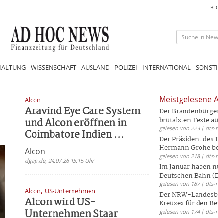
BL
HALTUNG
WISSENSCHAFT
AUSLAND
POLIZEI
INTERNATIONAL
SONSTI
Meistgelesene A
Alcon
Aravind Eye Care System
Der Brandenburger 
und Alcon eröffnen in
brutalsten Texte aus
gelesen von 223 | dts-
Coimbatore Indien ...
Der Präsident des
Hermann Gröhe bek
Alcon
gelesen von 218 | dts-
dgap.de, 24.07.26 15:15 Uhr
Im Januar haben nu
Deutschen Bahn (DB
gelesen von 187 | dts-
,
Alcon
US-Unternehmen
Der NRW-Landesbe
Alcon wird US-
Kreuzes für den Be
Unternehmen Staar
gelesen von 174 | dts-