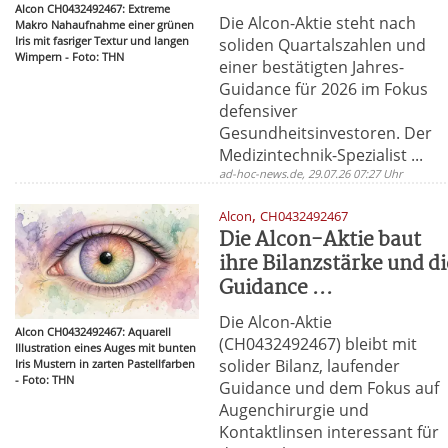
Alcon CH0432492467: Extreme
Die Alcon-Aktie steht nach
Makro Nahaufnahme einer grünen
Iris mit fasriger Textur und langen
soliden Quartalszahlen und
Wimpern - Foto: THN
einer bestätigten Jahres-
Guidance für 2026 im Fokus
defensiver
Gesundheitsinvestoren. Der
Medizintechnik-Spezialist ...
ad-hoc-news.de, 29.07.26 07:27 Uhr
,
Alcon
CH0432492467
Die Alcon-Aktie baut
ihre Bilanzstärke und di
Guidance ...
Die Alcon-Aktie
Alcon CH0432492467: Aquarell
(CH0432492467) bleibt mit
Illustration eines Auges mit bunten
solider Bilanz, laufender
Iris Mustern in zarten Pastellfarben
- Foto: THN
Guidance und dem Fokus auf
Augenchirurgie und
Kontaktlinsen interessant für