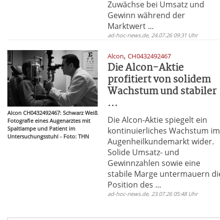
Zuwächse bei Umsatz und
Gewinn während der
Marktwert ...
ad-hoc-news.de, 24.07.26 09:31 Uhr
,
Alcon
CH0432492467
Die Alcon-Aktie
profitiert von solidem
Wachstum und stabiler
...
Alcon CH0432492467: Schwarz Weiß
Die Alcon-Aktie spiegelt ein
Fotografie eines Augenarztes mit
Spaltlampe und Patient im
kontinuierliches Wachstum i
Untersuchungsstuhl - Foto: THN
Augenheilkundemarkt wider.
Solide Umsatz- und
Gewinnzahlen sowie eine
stabile Marge untermauern di
Position des ...
ad-hoc-news.de, 23.07.26 05:48 Uhr