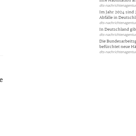
ihre Habilitation an
dts-nachrichtenagentur
Im Jahr 2024 sind 
Abfälle in Deutschl
dts-nachrichtenagentur
In Deutschland gi
dts-nachrichtenagentur
Die Bundesarbeit
befürchtet neue Här
dts-nachrichtenagentur
e