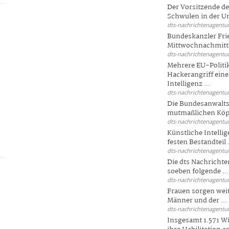
Der Vorsitzende d
Schwulen in der Un
dts-nachrichtenagentur
Bundeskanzler Fri
Mittwochnachmitta
dts-nachrichtenagentur
Mehrere EU-Politi
Hackerangriff ein
Intelligenz ...
dts-nachrichtenagentur
Die Bundesanwalts
mutmaßlichen Köpfe
r
dts-nachrichtenagentur
Künstliche Intellig
festen Bestandteil .
dts-nachrichtenagentur
Die dts Nachrichten
soeben folgende ...
dts-nachrichtenagentur
Frauen sorgen weite
Männer und der ...
dts-nachrichtenagentur
Insgesamt 1.571 Wi