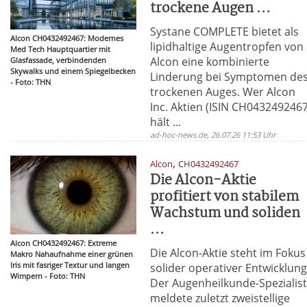
trockene Augen ...
Systane COMPLETE bietet als
Alcon CH0432492467: Modernes
lipidhaltige Augentropfen von
Med Tech Hauptquartier mit
Alcon eine kombinierte
Glasfassade, verbindenden
Skywalks und einem Spiegelbecken
Linderung bei Symptomen de
- Foto: THN
trockenen Auges. Wer Alcon
Inc. Aktien (ISIN CH0432492467
hält ...
ad-hoc-news.de, 26.07.26 11:53 Uhr
,
Alcon
CH0432492467
Die Alcon-Aktie
profitiert von stabilem
Wachstum und soliden
...
Alcon CH0432492467: Extreme
Die Alcon-Aktie steht im Fokus
Makro Nahaufnahme einer grünen
Iris mit fasriger Textur und langen
solider operativer Entwicklung
Wimpern - Foto: THN
Der Augenheilkunde-Spezialis
meldete zuletzt zweistellige