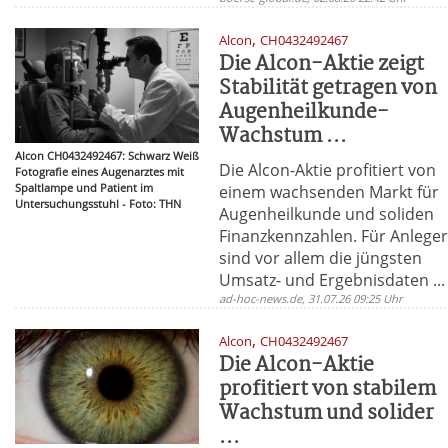
,
Alcon
CH0432492467
Die Alcon-Aktie zeigt
Stabilität getragen von
Augenheilkunde-
Wachstum ...
Alcon CH0432492467: Schwarz Weiß
Die Alcon-Aktie profitiert von
Fotografie eines Augenarztes mit
Spaltlampe und Patient im
einem wachsenden Markt für
Untersuchungsstuhl - Foto: THN
Augenheilkunde und soliden
Finanzkennzahlen. Für Anlege
sind vor allem die jüngsten
Umsatz- und Ergebnisdaten ...
ad-hoc-news.de, 31.07.26 09:25 Uhr
,
Alcon
CH0432492467
Die Alcon-Aktie
profitiert von stabilem
Wachstum und solider
...