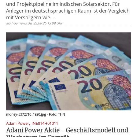
und Projektpipeline im indischen Solarsektor. Für
Anleger im deutschsprachigen Raum ist der Vergleich
mit Versorgern wie ...
ad-hoc-news.de, 23.06.26 13:09 Uhr
money-5372710_1920.jpg - Foto: THN
,
Adani Power
INE814H01011
Adani Power Aktie - Geschäftsmodell und