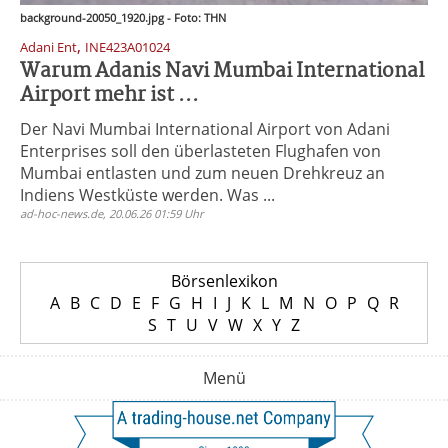
background-20050_1920.jpg - Foto: THN
,
Adani Ent
INE423A01024
Warum Adanis Navi Mumbai International
Airport mehr ist ...
Der Navi Mumbai International Airport von Adani
Enterprises soll den überlasteten Flughafen von
Mumbai entlasten und zum neuen Drehkreuz an
Indiens Westküste werden. Was ...
ad-hoc-news.de, 20.06.26 01:59 Uhr
Börsenlexikon
A
B
C
D
E
F
G
H
I
J
K
L
M
N
O
P
Q
R
S
T
U
V
W
X
Y
Z
Menü