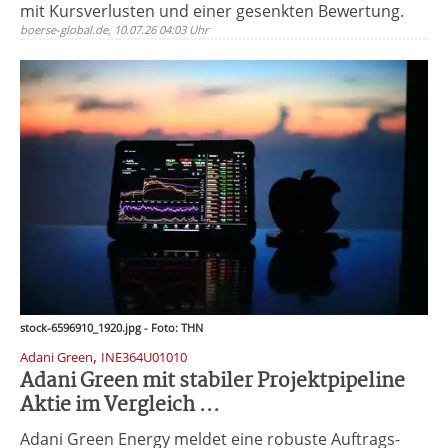
mit Kursverlusten und einer gesenkten Bewertung.
boerse-global.de, 10.07.26 04:03 Uhr
stock-6596910_1920.jpg - Foto: THN
,
Adani Green
INE364U01010
Adani Green mit stabiler Projektpipeline
Aktie im Vergleich ...
Adani Green Energy meldet eine robuste Auftrags-