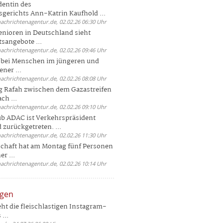
dentin des
gerichts Ann-Katrin Kaufhold ...
nachrichtenagentur.de, 02.02.26 06:30 Uhr
enioren in Deutschland sieht
tsangebote ...
nachrichtenagentur.de, 02.02.26 09:46 Uhr
e bei Menschen im jüngeren und
ener ...
nachrichtenagentur.de, 02.02.26 08:08 Uhr
 Rafah zwischen dem Gazastreifen
ch ...
nachrichtenagentur.de, 02.02.26 09:10 Uhr
b ADAC ist Verkehrspräsident
 zurückgetreten. ...
nachrichtenagentur.de, 02.02.26 11:30 Uhr
chaft hat am Montag fünf Personen
r ...
nachrichtenagentur.de, 02.02.26 10:14 Uhr
ngen
eht die fleischlastigen Instagram-
...