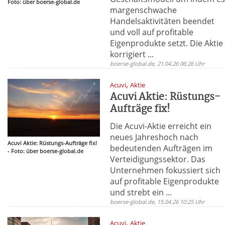
Foto: über boerse-global.de
margenschwache
Handelsaktivitäten beendet
und voll auf profitable
Eigenprodukte setzt. Die Aktie
korrigiert ...
boerse-global.de, 21.04.26 06:26 Uhr
,
Acuvi
Aktie
Acuvi Aktie: Rüstungs-
Aufträge fix!
Die Acuvi-Aktie erreicht ein
neues Jahreshoch nach
Acuvi Aktie: Rüstungs-Aufträge fix!
bedeutenden Aufträgen im
- Foto: über boerse-global.de
Verteidigungssektor. Das
Unternehmen fokussiert sich
auf profitable Eigenprodukte
und strebt ein ...
boerse-global.de, 15.04.26 10:25 Uhr
,
Acuvi
Aktie