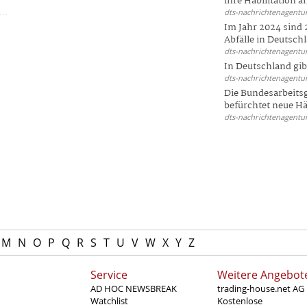
ihre Habilitation an
dts-nachrichtenagentur
Im Jahr 2024 sind 
Abfälle in Deutschl
dts-nachrichtenagentur
In Deutschland gi
dts-nachrichtenagentur
Die Bundesarbeit
befürchtet neue Här
dts-nachrichtenagentur
M
N
O
P
Q
R
S
T
U
V
W
X
Y
Z
Service
Weitere Angebot
AD HOC NEWSBREAK
trading-house.net AG
Watchlist
Kostenlose