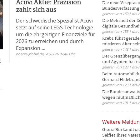
Acuvi Aktie: Präzision
Die neue Vizepräsi
zahlt sich aus
Bundesverfassungs
gelesen von 160 | dts-
Der schwedische Spezialist Acuvi
Die Mehrheit der S
digitale Gesundhei
setzt auf seine LEGS-Technologie
gelesen von 153 | dts-
um die ehrgeizigen Finanzziele für
Krebs führt gerad
2026 zu erreichen und durch
mittleren Alter selt
Expansion ...
gelesen von 148 | dts-
boerse-global.de, 20.03.26 07:46 Uhr
Der Grenzübergang
t
und Ägypten hat na
gelesen von 133 | dts-
Beim Automobilklu
Gerhard Hillebrand
gelesen von 123 | dts-
Die Bundesanwalts
wegen mutmaßliche
gelesen von 101 | dts-
Weitere Meldu
Gloria Burkandt si
Selfies ihres Vaters 
s