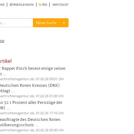
OGS
BÖRSENLEXIKON
RSS
WATCHLIST
Menü ein-/ausblenden
News Suche
GE
rtikel
Rapper Finch bereut einige seiner
 ...
nachrichtenagentur.de, 01.02.26 09:01 Uhr
 Deutschen Roten Kreuzes (DRK)
lagt ...
nachrichtenagentur.de, 01.02.26 01:00 Uhr
r 52 1 Prozent aller Fernzüge der
) ...
nachrichtenagentur.de, 01.02.26 17:10 Uhr
auftragte des Deutschen Roten
völkerungsschutz ...
nachrichtenagentur.de, 02.02.26 05:00 Uhr