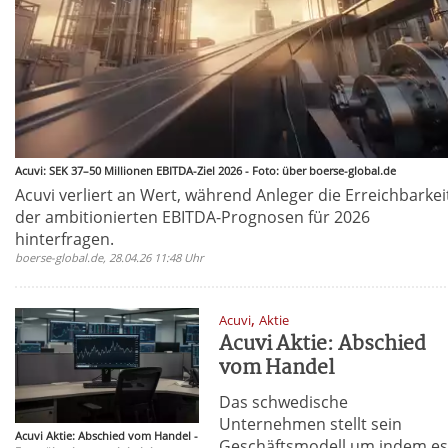
Acuvi: SEK 37–50 Millionen EBITDA-Ziel 2026 - Foto: über boerse-global.de
Acuvi verliert an Wert, während Anleger die Erreichbarkei
der ambitionierten EBITDA-Prognosen für 2026
hinterfragen.
boerse-global.de, 28.04.26 11:48 Uhr
,
Acuvi
Aktie
Acuvi Aktie: Abschied
vom Handel
Das schwedische
Unternehmen stellt sein
Acuvi Aktie: Abschied vom Handel -
Geschäftsmodell um indem e