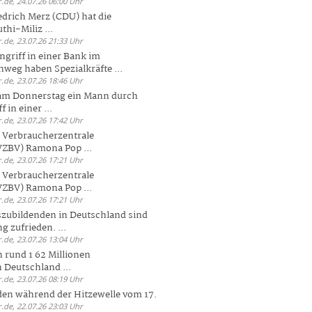
.de, 24.07.26 06:00 Uhr
drich Merz (CDU) hat die
hi-Miliz ...
.de, 23.07.26 21:33 Uhr
griff in einer Bank im
weg haben Spezialkräfte ...
.de, 23.07.26 18:46 Uhr
 am Donnerstag ein Mann durch
 in einer ...
.de, 23.07.26 17:42 Uhr
s Verbraucherzentrale
ZBV) Ramona Pop ...
.de, 23.07.26 17:21 Uhr
s Verbraucherzentrale
ZBV) Ramona Pop ...
.de, 23.07.26 17:21 Uhr
zubildenden in Deutschland sind
g zufrieden. ...
.de, 23.07.26 13:04 Uhr
 rund 1 62 Millionen
n Deutschland ...
.de, 23.07.26 08:19 Uhr
den während der Hitzewelle vom 17.
.de, 22.07.26 23:03 Uhr