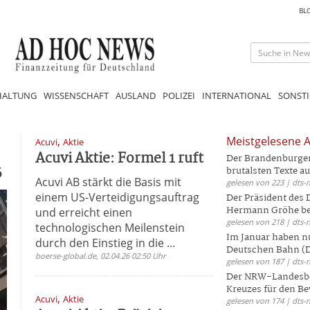
BL
HALTUNG
WISSENSCHAFT
AUSLAND
POLIZEI
INTERNATIONAL
SONSTI
,
Meistgelesene A
Acuvi
Aktie
Acuvi Aktie: Formel 1 ruft
Der Brandenburger 
6
brutalsten Texte aus
Acuvi AB stärkt die Basis mit
gelesen von 223 | dts-
einem US-Verteidigungsauftrag
Der Präsident des
Hermann Gröhe bek
und erreicht einen
gelesen von 218 | dts-
technologischen Meilenstein
Im Januar haben nu
durch den Einstieg in die ...
Deutschen Bahn (DB
boerse-global.de, 02.04.26 02:50 Uhr
gelesen von 187 | dts-
Der NRW-Landesbe
Kreuzes für den Be
,
Acuvi
Aktie
gelesen von 174 | dts-