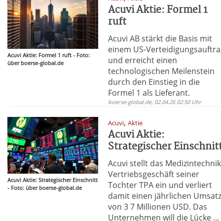
Acuvi Aktie: Formel 1
ruft
Acuvi AB stärkt die Basis mit
einem US-Verteidigungsauftr
Acuvi Aktie: Formel 1 ruft - Foto:
und erreicht einen
über boerse-global.de
technologischen Meilenstein
durch den Einstieg in die
Formel 1 als Lieferant.
boerse-global.de, 02.04.26 02:50 Uhr
,
Acuvi
Aktie
Acuvi Aktie:
Strategischer Einschnit
Acuvi stellt das Medizintechnik
Vertriebsgeschäft seiner
Acuvi Aktie: Strategischer Einschnitt
Tochter TPA ein und verliert
- Foto: über boerse-global.de
damit einen jährlichen Umsat
von 3 7 Millionen USD. Das
Unternehmen will die Lücke ...