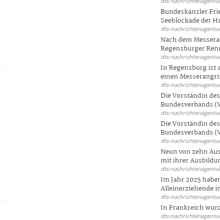
dts-nachrichtenagentur
Bundeskanzler Frie
Seeblockade der Hut
dts-nachrichtenagentur
Nach dem Messeran
Regensburger Renn
dts-nachrichtenagentur
In Regensburg ist
einen Messerangriff
dts-nachrichtenagentur
Die Vorständin de
Bundesverbands (V
dts-nachrichtenagentur
Die Vorständin de
Bundesverbands (V
dts-nachrichtenagentur
Neun von zehn Aus
mit ihrer Ausbildun
dts-nachrichtenagentur
Im Jahr 2025 haben
Alleinerziehende i
dts-nachrichtenagentur
In Frankreich wur
dts-nachrichtenagentur