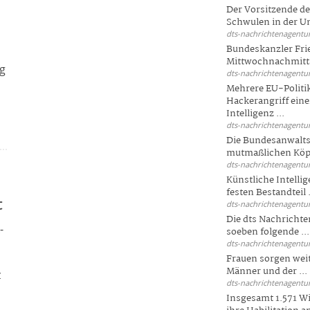
Der Vorsitzende d
Schwulen in der Un
dts-nachrichtenagentur
Bundeskanzler Fri
Mittwochnachmitta
ag
dts-nachrichtenagentur
Mehrere EU-Politi
Hackerangriff ein
Intelligenz ...
dts-nachrichtenagentur
Die Bundesanwalts
mutmaßlichen Köpfe
dts-nachrichtenagentur
Künstliche Intellig
festen Bestandteil .
t
dts-nachrichtenagentur
Die dts Nachrichten
-
soeben folgende ...
dts-nachrichtenagentur
Frauen sorgen weite
Männer und der ...
z
dts-nachrichtenagentur
Insgesamt 1.571 Wi