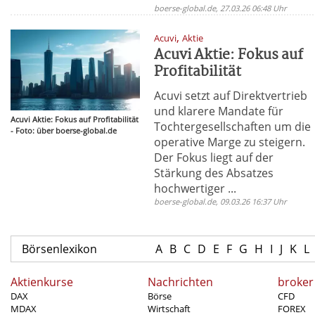
boerse-global.de, 27.03.26 06:48 Uhr
,
Acuvi
Aktie
Acuvi Aktie: Fokus auf
Profitabilität
Acuvi setzt auf Direktvertrieb
und klarere Mandate für
Acuvi Aktie: Fokus auf Profitabilität
Tochtergesellschaften um die
- Foto: über boerse-global.de
operative Marge zu steigern.
Der Fokus liegt auf der
Stärkung des Absatzes
hochwertiger ...
boerse-global.de, 09.03.26 16:37 Uhr
Börsenlexikon
A
B
C
D
E
F
G
H
I
J
K
L
Aktienkurse
Nachrichten
broker
DAX
Börse
CFD
MDAX
Wirtschaft
FOREX