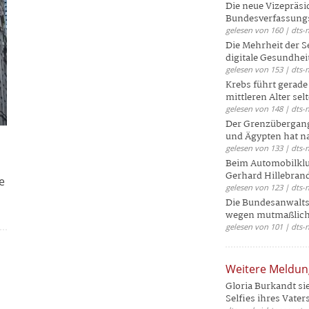
Die neue Vizepräsi
Bundesverfassungs
gelesen von 160 | dts-
Die Mehrheit der S
digitale Gesundhei
gelesen von 153 | dts-
Krebs führt gerad
mittleren Alter selt
gelesen von 148 | dts-
Der Grenzübergang
und Ägypten hat na
gelesen von 133 | dts-
Beim Automobilklu
Gerhard Hillebrand
e
gelesen von 123 | dts-
Die Bundesanwalts
wegen mutmaßliche
gelesen von 101 | dts-
Weitere Meldu
Gloria Burkandt si
Selfies ihres Vaters 