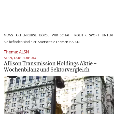
NEWS
AKTIENKURSE
BÖRSE
WIRTSCHAFT
POLITIK
SPORT
UNTER
Sie befinden sind hier:
Startseite
>
Themen
>
ALSN
Thema: ALSN
,
ALSN
US01973R1014
Allison Transmission Holdings Aktie -
Wochenbilanz und Sektorvergleich