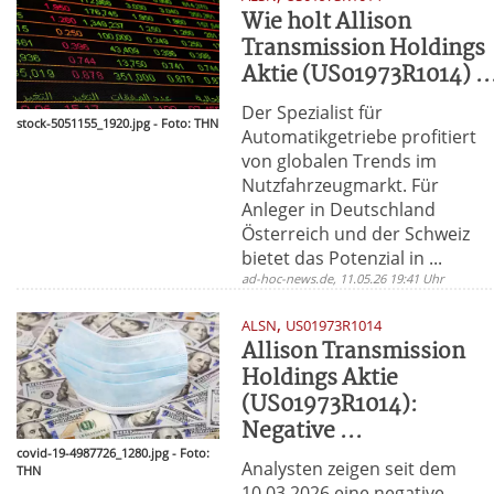
Wie holt Allison
Transmission Holdings
Aktie (US01973R1014) ..
Der Spezialist für
stock-5051155_1920.jpg - Foto: THN
Automatikgetriebe profitiert
von globalen Trends im
Nutzfahrzeugmarkt. Für
Anleger in Deutschland
Österreich und der Schweiz
bietet das Potenzial in ...
ad-hoc-news.de, 11.05.26 19:41 Uhr
,
ALSN
US01973R1014
Allison Transmission
Holdings Aktie
(US01973R1014):
Negative ...
covid-19-4987726_1280.jpg - Foto:
Analysten zeigen seit dem
THN
10.03.2026 eine negative