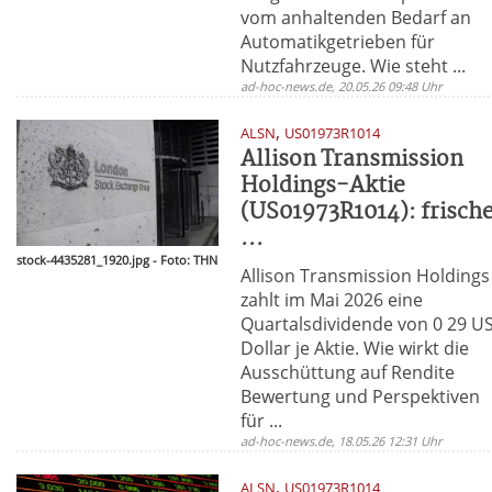
vom anhaltenden Bedarf an
Automatikgetrieben für
Nutzfahrzeuge. Wie steht ...
ad-hoc-news.de, 20.05.26 09:48 Uhr
,
ALSN
US01973R1014
Allison Transmission
Holdings-Aktie
(US01973R1014): frisch
...
stock-4435281_1920.jpg - Foto: THN
Allison Transmission Holdings
zahlt im Mai 2026 eine
Quartalsdividende von 0 29 US
Dollar je Aktie. Wie wirkt die
Ausschüttung auf Rendite
Bewertung und Perspektiven
für ...
ad-hoc-news.de, 18.05.26 12:31 Uhr
,
ALSN
US01973R1014