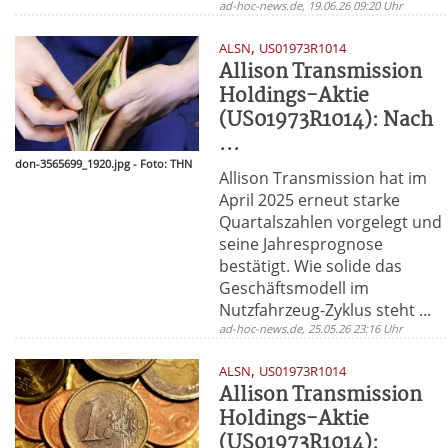
ad-hoc-news.de, 19.06.26 09:20 Uhr
,
ALSN
US01973R1014
Allison Transmission
Holdings-Aktie
(US01973R1014): Nach
...
don-3565699_1920.jpg - Foto: THN
Allison Transmission hat im
April 2025 erneut starke
Quartalszahlen vorgelegt und
seine Jahresprognose
bestätigt. Wie solide das
Geschäftsmodell im
Nutzfahrzeug-Zyklus steht ...
ad-hoc-news.de, 25.05.26 23:16 Uhr
,
ALSN
US01973R1014
Allison Transmission
Holdings-Aktie
(US01973R1014):