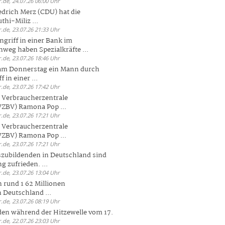
.de, 24.07.26 06:00 Uhr
drich Merz (CDU) hat die
hi-Miliz ...
.de, 23.07.26 21:33 Uhr
griff in einer Bank im
weg haben Spezialkräfte ...
.de, 23.07.26 18:46 Uhr
 am Donnerstag ein Mann durch
 in einer ...
.de, 23.07.26 17:42 Uhr
s Verbraucherzentrale
ZBV) Ramona Pop ...
.de, 23.07.26 17:21 Uhr
s Verbraucherzentrale
ZBV) Ramona Pop ...
.de, 23.07.26 17:21 Uhr
zubildenden in Deutschland sind
g zufrieden. ...
.de, 23.07.26 13:04 Uhr
 rund 1 62 Millionen
n Deutschland ...
.de, 23.07.26 08:19 Uhr
den während der Hitzewelle vom 17.
.de, 22.07.26 23:03 Uhr