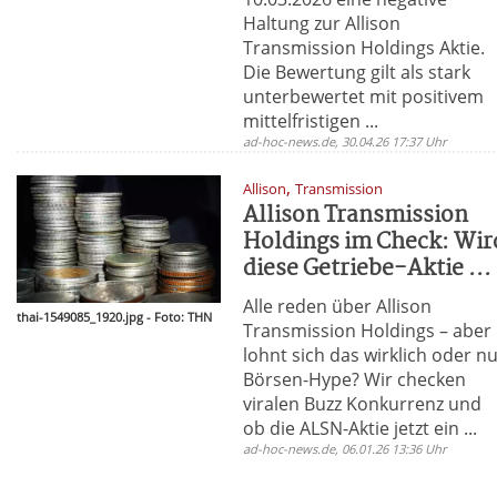
Haltung zur Allison
Transmission Holdings Aktie.
Die Bewertung gilt als stark
unterbewertet mit positivem
mittelfristigen ...
ad-hoc-news.de, 30.04.26 17:37 Uhr
,
Allison
Transmission
Allison Transmission
Holdings im Check: Wir
diese Getriebe-Aktie ...
Alle reden über Allison
thai-1549085_1920.jpg - Foto: THN
Transmission Holdings – aber
lohnt sich das wirklich oder n
Börsen-Hype? Wir checken
viralen Buzz Konkurrenz und
ob die ALSN-Aktie jetzt ein ...
ad-hoc-news.de, 06.01.26 13:36 Uhr