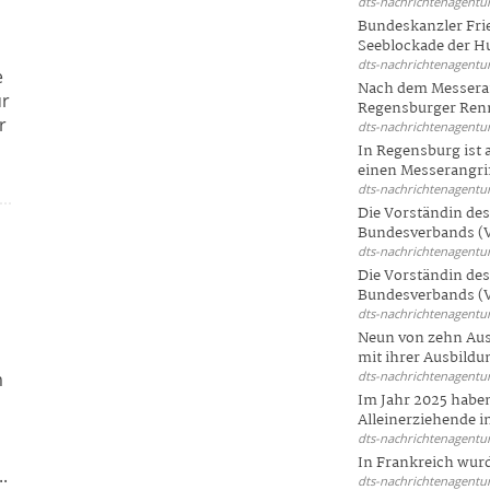
dts-nachrichtenagentur
Bundeskanzler Frie
Seeblockade der Hut
dts-nachrichtenagentur
e
Nach dem Messeran
ür
Regensburger Renn
r
dts-nachrichtenagentur
In Regensburg ist
einen Messerangriff
dts-nachrichtenagentur
Die Vorständin de
Bundesverbands (V
dts-nachrichtenagentur
Die Vorständin de
Bundesverbands (V
dts-nachrichtenagentur
Neun von zehn Aus
h
mit ihrer Ausbildun
m
dts-nachrichtenagentur
Im Jahr 2025 haben
Alleinerziehende i
dts-nachrichtenagentur
In Frankreich wur
.
dts-nachrichtenagentur