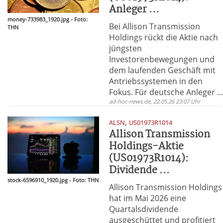
Anleger ...
money-733983_1920.jpg - Foto:
Bei Allison Transmission
THN
Holdings rückt die Aktie nach
jüngsten
Investorenbewegungen und
dem laufenden Geschäft mit
Antriebssystemen in den
Fokus. Für deutsche Anleger ..
ad-hoc-news.de, 22.05.26 23:07 Uhr
,
ALSN
US01973R1014
Allison Transmission
Holdings-Aktie
(US01973R1014):
Dividende ...
stock-6596910_1920.jpg - Foto: THN
Allison Transmission Holdings
hat im Mai 2026 eine
Quartalsdividende
ausgeschüttet und profitiert