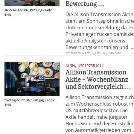
Bewertung ...
stocks-6377806_1920.jpg - Foto:
Die Allison Transmission Aktie
THN
steht am Sonntag ohne frisch
Unternehmensmeldung da. F
Privatanleger rücken damit de
aktuelle Analystenkonsens
Bewertungskennzahlen und ...
ad-hoc-news.de, 21.06.26 10:48 Uhr
,
ALSN
US01973R1014
Allison Transmission
Aktie - Wochenbilanz
und Sektorvergleich ...
Allison Transmission zeigt sic
trading-6531134_1920.jpg - Foto:
zum Wochenschluss robust i
THN
US-Nutzfahrzeugsektor. Die
Aktie handelt nahe jüngster
Hochs während der Hersteller
von Automatikgetrieben vom ..