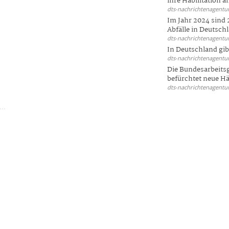
ihre Habilitation an
dts-nachrichtenagentur
Im Jahr 2024 sind 
Abfälle in Deutschl
dts-nachrichtenagentur
In Deutschland gi
dts-nachrichtenagentur
Die Bundesarbeit
befürchtet neue Här
dts-nachrichtenagentur
.