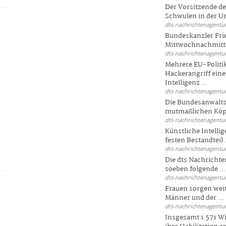
Der Vorsitzende d
Schwulen in der Un
dts-nachrichtenagentur
Bundeskanzler Fri
Mittwochnachmitta
dts-nachrichtenagentur
Mehrere EU-Politi
Hackerangriff ein
Intelligenz ...
dts-nachrichtenagentur
Die Bundesanwalts
mutmaßlichen Köpfe
dts-nachrichtenagentur
Künstliche Intellig
festen Bestandteil .
dts-nachrichtenagentur
Die dts Nachrichten
soeben folgende ...
dts-nachrichtenagentur
Frauen sorgen weite
Männer und der ...
dts-nachrichtenagentur
Insgesamt 1.571 Wi