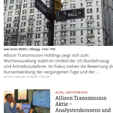
wall-street-582921_1920.jpg - Foto: THN
Allison Transmission Holdings zeigt sich zum
Wochenausklang stabil im Umfeld der US-Nutzfahrzeug-
und Antriebszulieferer. Im Fokus stehen die Bewertung di
Kursentwicklung der vergangenen Tage und der ...
ad-hoc-news.de, 22.06.26 11:32 Uhr
,
ALSN
US01973R1014
Allison Transmission
Aktie -
Analystenkonsens und