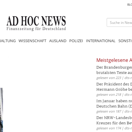
BL
HALTUNG
WISSENSCHAFT
AUSLAND
POLIZEI
INTERNATIONAL
SONSTI
Meistgelesene A
Der Brandenburger 
brutalsten Texte aus
gelesen von 223 | dts-
Der Präsident des
Hermann Gröhe bek
gelesen von 218 | dts-
Im Januar haben nu
Deutschen Bahn (DB
gelesen von 187 | dts-
Der NRW-Landesbe
Kreuzes für den Be
gelesen von 174 | dts-