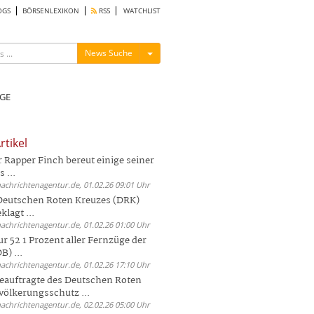
OGS
BÖRSENLEXIKON
RSS
WATCHLIST
Menü ein-/ausblenden
News Suche
GE
rtikel
Rapper Finch bereut einige seiner
 ...
nachrichtenagentur.de, 01.02.26 09:01 Uhr
 Deutschen Roten Kreuzes (DRK)
lagt ...
nachrichtenagentur.de, 01.02.26 01:00 Uhr
r 52 1 Prozent aller Fernzüge der
) ...
nachrichtenagentur.de, 01.02.26 17:10 Uhr
auftragte des Deutschen Roten
völkerungsschutz ...
nachrichtenagentur.de, 02.02.26 05:00 Uhr