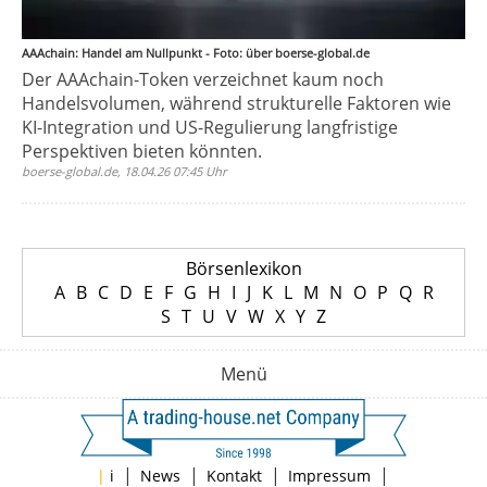
AAAchain: Handel am Nullpunkt - Foto: über boerse-global.de
Der AAAchain-Token verzeichnet kaum noch
Handelsvolumen, während strukturelle Faktoren wie
KI-Integration und US-Regulierung langfristige
Perspektiven bieten könnten.
boerse-global.de, 18.04.26 07:45 Uhr
Börsenlexikon
A
B
C
D
E
F
G
H
I
J
K
L
M
N
O
P
Q
R
S
T
U
V
W
X
Y
Z
Menü
|
|
|
|
|
i
News
Kontakt
Impressum