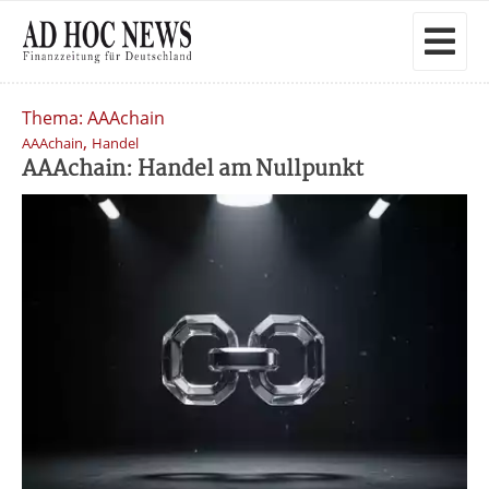
Thema: AAAchain
,
AAAchain
Handel
AAAchain: Handel am Nullpunkt