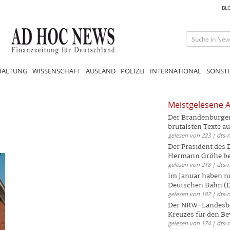
BL
HALTUNG
WISSENSCHAFT
AUSLAND
POLIZEI
INTERNATIONAL
SONSTI
Meistgelesene A
Der Brandenburger 
brutalsten Texte aus
gelesen von 223 | dts-
Der Präsident des
Hermann Gröhe bek
gelesen von 218 | dts-
Im Januar haben nu
Deutschen Bahn (DB
gelesen von 187 | dts-
Der NRW-Landesbe
Kreuzes für den Be
gelesen von 174 | dts-