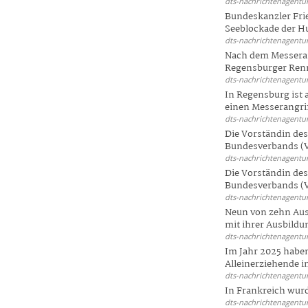
dts-nachrichtenagentur
Bundeskanzler Frie
Seeblockade der Hut
dts-nachrichtenagentur
Nach dem Messeran
Regensburger Renn
dts-nachrichtenagentur
In Regensburg ist
einen Messerangriff
dts-nachrichtenagentur
Die Vorständin de
Bundesverbands (V
dts-nachrichtenagentur
Die Vorständin de
Bundesverbands (V
dts-nachrichtenagentur
Neun von zehn Aus
mit ihrer Ausbildun
dts-nachrichtenagentur
Im Jahr 2025 haben
Alleinerziehende i
dts-nachrichtenagentur
In Frankreich wur
dts-nachrichtenagentur