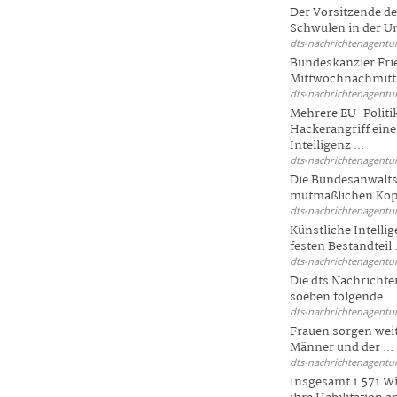
Der Vorsitzende d
Schwulen in der Un
dts-nachrichtenagentur
Bundeskanzler Fri
Mittwochnachmitta
dts-nachrichtenagentur
Mehrere EU-Politi
Hackerangriff ein
Intelligenz ...
dts-nachrichtenagentur
Die Bundesanwalts
mutmaßlichen Köpfe
dts-nachrichtenagentur
Künstliche Intellig
festen Bestandteil .
dts-nachrichtenagentur
Die dts Nachrichten
soeben folgende ...
dts-nachrichtenagentur
Frauen sorgen weite
Männer und der ...
dts-nachrichtenagentur
Insgesamt 1.571 Wi