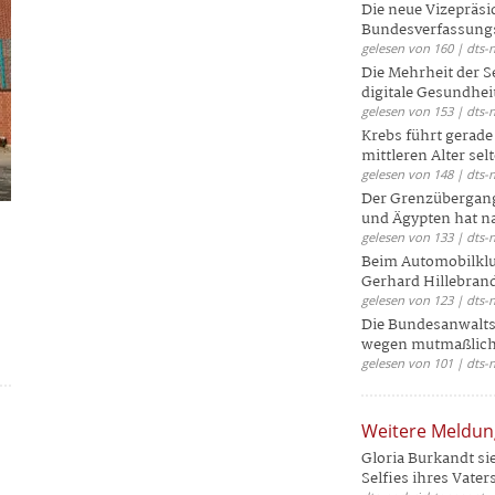
Die neue Vizepräsi
Bundesverfassungs
gelesen von 160 | dts-
Die Mehrheit der S
digitale Gesundhei
gelesen von 153 | dts-
Krebs führt gerad
mittleren Alter selt
gelesen von 148 | dts-
Der Grenzübergang
und Ägypten hat na
gelesen von 133 | dts-
Beim Automobilklu
Gerhard Hillebrand
gelesen von 123 | dts-
Die Bundesanwalts
wegen mutmaßliche
gelesen von 101 | dts-
Weitere Meldu
Gloria Burkandt si
Selfies ihres Vaters 