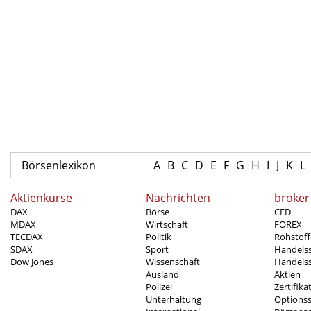
Börsenlexikon
A
B
C
D
E
F
G
H
I
J
K
L
Aktienkurse
Nachrichten
broker
DAX
Börse
CFD
MDAX
Wirtschaft
FOREX
TECDAX
Politik
Rohstoff
SDAX
Sport
Handels
Dow Jones
Wissenschaft
Handelss
Ausland
Aktien
Polizei
Zertifika
Unterhaltung
Options