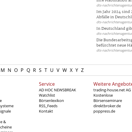
ihre Habilitation an
dts-nachrichtenagentur
Im Jahr 2024 sind 
Abfälle in Deutschl
dts-nachrichtenagentur
In Deutschland gi
dts-nachrichtenagentur
Die Bundesarbeit
befürchtet neue Här
dts-nachrichtenagentur
M
N
O
P
Q
R
S
T
U
V
W
X
Y
Z
Service
Weitere Angebot
AD HOC NEWSBREAK
trading-house.net AG
Watchlist
Kostenlose
e
Börsenlexikon
Börsenseminare
systeme
RSS_Feeds
direktbroker.de
ignale
Kontakt
poppress.de
te &
scheine