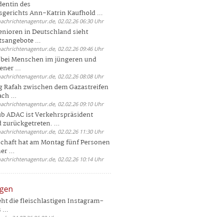
dentin des
gerichts Ann-Katrin Kaufhold ...
nachrichtenagentur.de, 02.02.26 06:30 Uhr
enioren in Deutschland sieht
tsangebote ...
nachrichtenagentur.de, 02.02.26 09:46 Uhr
e bei Menschen im jüngeren und
ener ...
nachrichtenagentur.de, 02.02.26 08:08 Uhr
 Rafah zwischen dem Gazastreifen
ch ...
nachrichtenagentur.de, 02.02.26 09:10 Uhr
b ADAC ist Verkehrspräsident
 zurückgetreten. ...
nachrichtenagentur.de, 02.02.26 11:30 Uhr
chaft hat am Montag fünf Personen
r ...
nachrichtenagentur.de, 02.02.26 10:14 Uhr
ngen
eht die fleischlastigen Instagram-
...