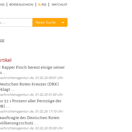
OGS
BÖRSENLEXIKON
RSS
WATCHLIST
Menü ein-/ausblenden
News Suche
GE
rtikel
Rapper Finch bereut einige seiner
 ...
nachrichtenagentur.de, 01.02.26 09:01 Uhr
 Deutschen Roten Kreuzes (DRK)
lagt ...
nachrichtenagentur.de, 01.02.26 01:00 Uhr
r 52 1 Prozent aller Fernzüge der
) ...
nachrichtenagentur.de, 01.02.26 17:10 Uhr
auftragte des Deutschen Roten
völkerungsschutz ...
nachrichtenagentur.de, 02.02.26 05:00 Uhr