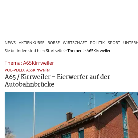
NEWS
AKTIENKURSE
BÖRSE
WIRTSCHAFT
POLITIK
SPORT
UNTER
Sie befinden sind hier:
Startseite
>
Themen
>
A65Kirrweiler
Thema: A65Kirrweiler
,
POL-PDLD
A65Kirrweiler
A65 / Kirrweiler - Eierwerfer auf der
Autobahnbrücke