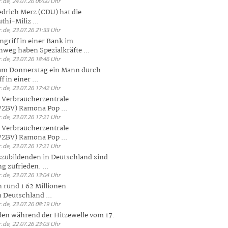
.de, 24.07.26 06:00 Uhr
drich Merz (CDU) hat die
hi-Miliz ...
.de, 23.07.26 21:33 Uhr
griff in einer Bank im
weg haben Spezialkräfte ...
.de, 23.07.26 18:46 Uhr
 am Donnerstag ein Mann durch
 in einer ...
.de, 23.07.26 17:42 Uhr
s Verbraucherzentrale
ZBV) Ramona Pop ...
.de, 23.07.26 17:21 Uhr
s Verbraucherzentrale
ZBV) Ramona Pop ...
.de, 23.07.26 17:21 Uhr
zubildenden in Deutschland sind
g zufrieden. ...
.de, 23.07.26 13:04 Uhr
 rund 1 62 Millionen
n Deutschland ...
.de, 23.07.26 08:19 Uhr
den während der Hitzewelle vom 17.
.de, 22.07.26 23:03 Uhr