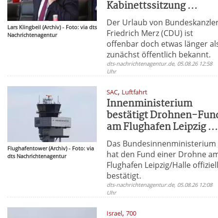
Kabinettssitzung ...
Der Urlaub von Bundeskanzle
Lars Klingbeil (Archiv) - Foto: via dts
Friedrich Merz (CDU) ist
Nachrichtenagentur
offenbar doch etwas länger al
zunächst öffentlich bekannt.
dts-nachrichtenagentur.de, 05.08.26 12:58
Uhr
,
SAC
Luftfahrt
Innenministerium
bestätigt Drohnen-Fun
am Flughafen Leipzig ..
Das Bundesinnenministerium
Flughafentower (Archiv) - Foto: via
hat den Fund einer Drohne a
dts Nachrichtenagentur
Flughafen Leipzig/Halle offiziel
bestätigt.
dts-nachrichtenagentur.de, 05.08.26 12:08
Uhr
,
Israel
700