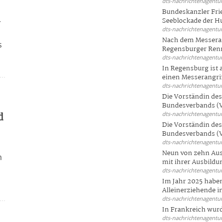
dts-nachrichtenagentur
Bundeskanzler Frie
Seeblockade der Hut
r
dts-nachrichtenagentur
Nach dem Messeran
s
Regensburger Renn
dts-nachrichtenagentur
In Regensburg ist
einen Messerangriff
dts-nachrichtenagentur
Die Vorständin de
Bundesverbands (V
d
dts-nachrichtenagentur
Die Vorständin de
.
Bundesverbands (V
dts-nachrichtenagentur
Neun von zehn Aus
m
mit ihrer Ausbildun
l
dts-nachrichtenagentur
Im Jahr 2025 haben
Alleinerziehende i
dts-nachrichtenagentur
In Frankreich wur
dts-nachrichtenagentur