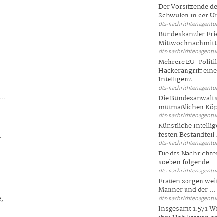
Der Vorsitzende d
Schwulen in der Un
dts-nachrichtenagentur
Bundeskanzler Fri
Mittwochnachmitta
dts-nachrichtenagentur
Mehrere EU-Politi
g
Hackerangriff ein
Intelligenz ...
dts-nachrichtenagentur
Die Bundesanwalts
mutmaßlichen Köpfe
dts-nachrichtenagentur
Künstliche Intellig
festen Bestandteil .
-
dts-nachrichtenagentur
Die dts Nachrichten
soeben folgende ...
dts-nachrichtenagentur
Frauen sorgen weite
Männer und der ...
,
dts-nachrichtenagentur
Insgesamt 1.571 Wi