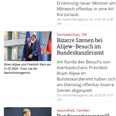
Ernennung neuer Minister am
Mittwoch offenbar in eine Art
Kurzurlaub.
dts-nachrichtenagentur.de, 27.07.26 12:49
Uhr
,
Aserbaidschan
700
Bizarre Szenen bei
Alijew-Besuch im
Bundeskanzleramt
Am Rande des Besuchs von
Ilham Alijew und Friedrich Merz am
Aserbaidschans Präsident
21.07.2026 - Foto: via dts
Ilham Alijew im
Nachrichtenagentur
Bundeskanzleramt haben sich
am Dienstag offenbar bizarre
Szenen abgespielt.
dts-nachrichtenagentur.de, 22.07.26 17:27
Uhr
,
Gesundheit
Familien