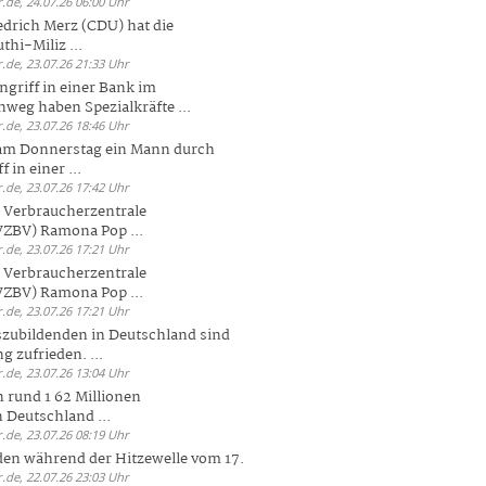
.de, 24.07.26 06:00 Uhr
drich Merz (CDU) hat die
hi-Miliz ...
.de, 23.07.26 21:33 Uhr
griff in einer Bank im
weg haben Spezialkräfte ...
.de, 23.07.26 18:46 Uhr
 am Donnerstag ein Mann durch
 in einer ...
.de, 23.07.26 17:42 Uhr
s Verbraucherzentrale
ZBV) Ramona Pop ...
.de, 23.07.26 17:21 Uhr
s Verbraucherzentrale
ZBV) Ramona Pop ...
.de, 23.07.26 17:21 Uhr
zubildenden in Deutschland sind
g zufrieden. ...
.de, 23.07.26 13:04 Uhr
 rund 1 62 Millionen
n Deutschland ...
.de, 23.07.26 08:19 Uhr
den während der Hitzewelle vom 17.
.de, 22.07.26 23:03 Uhr