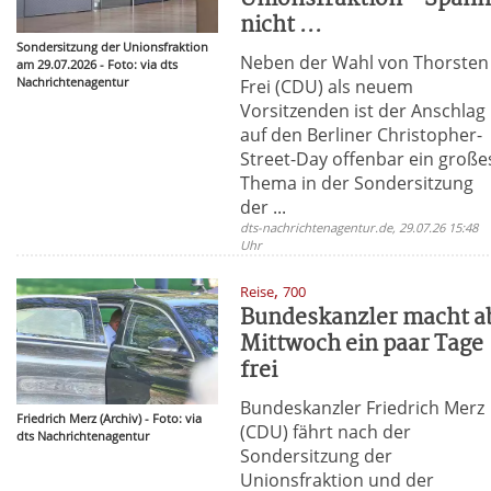
nicht ...
Sondersitzung der Unionsfraktion
Neben der Wahl von Thorsten
am 29.07.2026 - Foto: via dts
Nachrichtenagentur
Frei (CDU) als neuem
Vorsitzenden ist der Anschlag
auf den Berliner Christopher-
Street-Day offenbar ein große
Thema in der Sondersitzung
der ...
dts-nachrichtenagentur.de, 29.07.26 15:48
Uhr
,
Reise
700
Bundeskanzler macht a
Mittwoch ein paar Tage
frei
Bundeskanzler Friedrich Merz
Friedrich Merz (Archiv) - Foto: via
(CDU) fährt nach der
dts Nachrichtenagentur
Sondersitzung der
Unionsfraktion und der