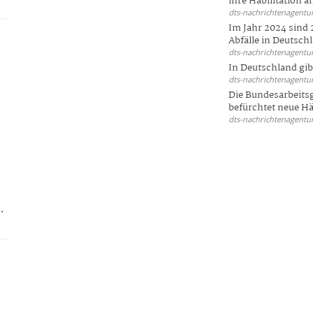
ihre Habilitation an
dts-nachrichtenagentur
Im Jahr 2024 sind 
Abfälle in Deutschl
dts-nachrichtenagentur
In Deutschland gi
dts-nachrichtenagentur
Die Bundesarbeit
befürchtet neue Här
dts-nachrichtenagentur
.
n