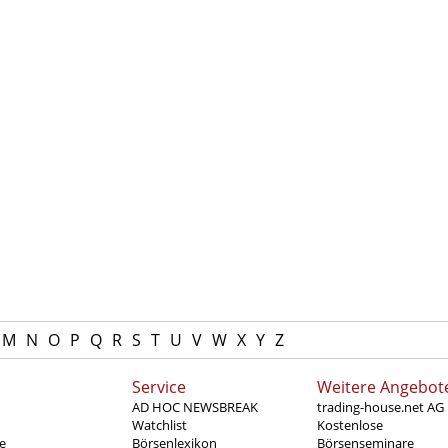
M
N
O
P
Q
R
S
T
U
V
W
X
Y
Z
Service
Weitere Angebot
AD HOC NEWSBREAK
trading-house.net AG
Watchlist
Kostenlose
e
Börsenlexikon
Börsenseminare