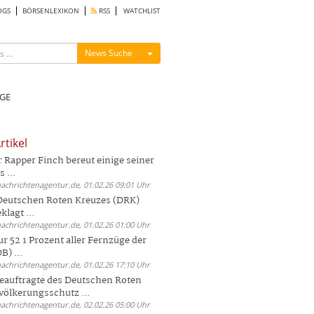
OGS
BÖRSENLEXIKON
RSS
WATCHLIST
Menü ein-/ausblenden
News Suche
GE
rtikel
Rapper Finch bereut einige seiner
 ...
nachrichtenagentur.de, 01.02.26 09:01 Uhr
 Deutschen Roten Kreuzes (DRK)
lagt ...
nachrichtenagentur.de, 01.02.26 01:00 Uhr
r 52 1 Prozent aller Fernzüge der
) ...
nachrichtenagentur.de, 01.02.26 17:10 Uhr
auftragte des Deutschen Roten
völkerungsschutz ...
nachrichtenagentur.de, 02.02.26 05:00 Uhr