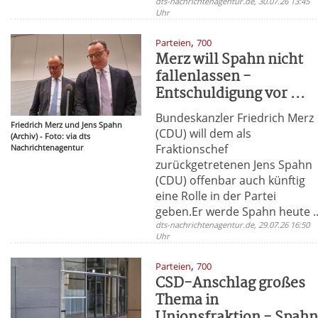
dts-nachrichtenagentur.de, 30.07.26 13:45
Uhr
,
Parteien
700
Merz will Spahn nicht
fallenlassen -
Entschuldigung vor ...
Bundeskanzler Friedrich Merz
Friedrich Merz und Jens Spahn
(CDU) will dem als
(Archiv) - Foto: via dts
Fraktionschef
Nachrichtenagentur
zurückgetretenen Jens Spahn
(CDU) offenbar auch künftig
eine Rolle in der Partei
geben.Er werde Spahn heute ..
dts-nachrichtenagentur.de, 29.07.26 16:50
Uhr
,
Parteien
700
CSD-Anschlag großes
Thema in
Unionsfraktion - Spah