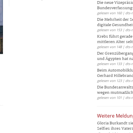
Die neue Vizepräsi
Bundesverfassungs
gelesen von 160 | dts-
Die Mehrheit der S
digitale Gesundhei
gelesen von 153 | dts-
Krebs führt gerad
mittleren Alter selt
gelesen von 148 | dts-
Der Grenzübergang
und Ägypten hat na
gelesen von 133 | dts-
Beim Automobilklu
Gerhard Hillebrand
gelesen von 123 | dts-
Die Bundesanwalts
wegen mutmaßliche
gelesen von 101 | dts-
Weitere Meldu
Gloria Burkandt si
Selfies ihres Vaters 