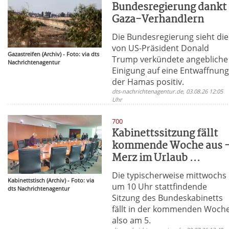
Bundesregierung dankt
Gaza-Verhandlern
Die Bundesregierung sieht die
von US-Präsident Donald
Gazastreifen (Archiv) - Foto: via dts
Trump verkündete angebliche
Nachrichtenagentur
Einigung auf eine Entwaffnun
der Hamas positiv.
dts-nachrichtenagentur.de, 03.08.26 12:05
Uhr
700
Kabinettssitzung fällt
kommende Woche aus 
Merz im Urlaub ...
Die typischerweise mittwochs
Kabinettstisch (Archiv) - Foto: via
um 10 Uhr stattfindende
dts Nachrichtenagentur
Sitzung des Bundeskabinetts
fällt in der kommenden Woche
also am 5.