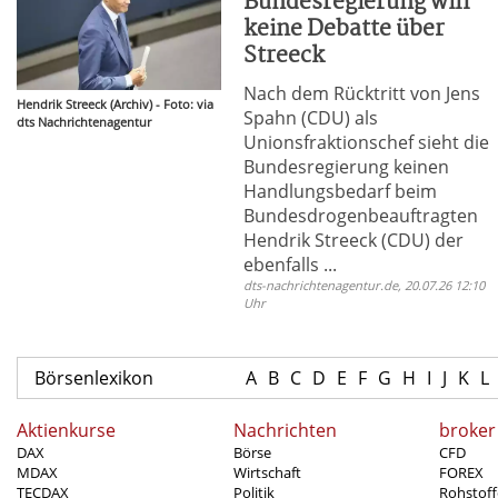
Bundesregierung will
keine Debatte über
Streeck
Nach dem Rücktritt von Jens
Hendrik Streeck (Archiv) - Foto: via
Spahn (CDU) als
dts Nachrichtenagentur
Unionsfraktionschef sieht die
Bundesregierung keinen
Handlungsbedarf beim
Bundesdrogenbeauftragten
Hendrik Streeck (CDU) der
ebenfalls ...
dts-nachrichtenagentur.de, 20.07.26 12:10
Uhr
Börsenlexikon
A
B
C
D
E
F
G
H
I
J
K
L
Aktienkurse
Nachrichten
broker
DAX
Börse
CFD
MDAX
Wirtschaft
FOREX
TECDAX
Politik
Rohstoff