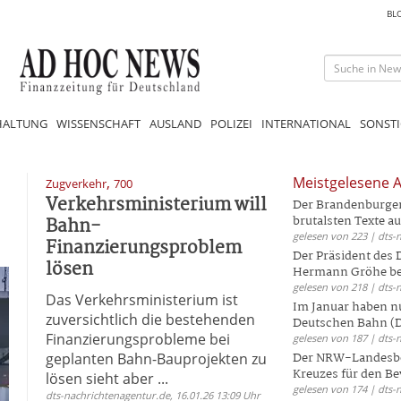
BL
HALTUNG
WISSENSCHAFT
AUSLAND
POLIZEI
INTERNATIONAL
SONSTI
,
Meistgelesene A
Zugverkehr
700
Verkehrsministerium will
Der Brandenburger 
Bahn-
brutalsten Texte aus
gelesen von 223 | dts-
Finanzierungsproblem
Der Präsident des
lösen
Hermann Gröhe bek
gelesen von 218 | dts-
Das Verkehrsministerium ist
Im Januar haben nu
zuversichtlich die bestehenden
Deutschen Bahn (DB
Finanzierungsprobleme bei
gelesen von 187 | dts-
geplanten Bahn-Bauprojekten zu
Der NRW-Landesbe
Kreuzes für den Be
lösen sieht aber ...
gelesen von 174 | dts-
dts-nachrichtenagentur.de, 16.01.26 13:09 Uhr