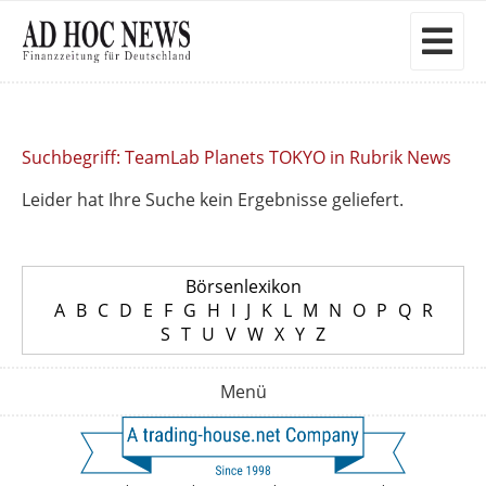
Suchbegriff: TeamLab Planets TOKYO in Rubrik News
Leider hat Ihre Suche kein Ergebnisse geliefert.
Börsenlexikon
A
B
C
D
E
F
G
H
I
J
K
L
M
N
O
P
Q
R
S
T
U
V
W
X
Y
Z
Menü