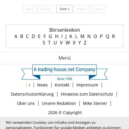
Erste
Zurück
Seite 1
Weiter
Letzte
Börsenlexikon
A
B
C
D
E
F
G
H
I
J
K
L
M
N
O
P
Q
R
S
T
U
V
W
X
Y
Z
Menü
|
|
|
|
|
i
News
Kontakt
Impressum
|
|
Datenschutzerklärung
Hinweise zum Datenschutz
|
|
|
Über uns
Unsere Redaktion
Mike Steiner
2026 © Copyright
Wir verwenden Cookies, um Inhalte und Anzeigen zu
personalisieren, Funktionen für soziale Medien anbieten zu können