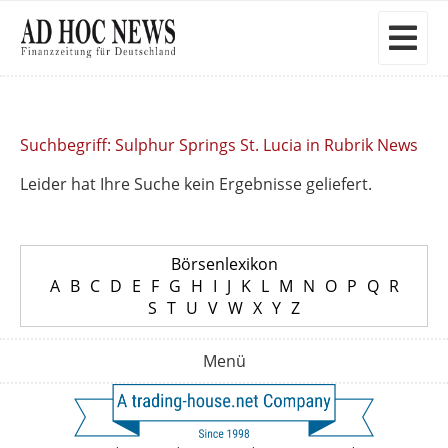
Suchbegriff: Sulphur Springs St. Lucia in Rubrik News
Leider hat Ihre Suche kein Ergebnisse geliefert.
Börsenlexikon
A
B
C
D
E
F
G
H
I
J
K
L
M
N
O
P
Q
R
S
T
U
V
W
X
Y
Z
Menü