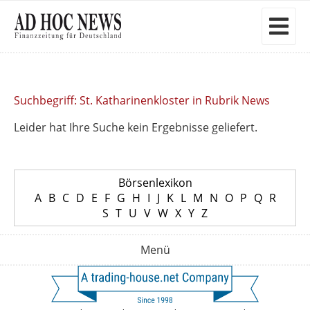
Suchbegriff: St. Katharinenkloster in Rubrik News
Leider hat Ihre Suche kein Ergebnisse geliefert.
Börsenlexikon
A
B
C
D
E
F
G
H
I
J
K
L
M
N
O
P
Q
R
S
T
U
V
W
X
Y
Z
Menü