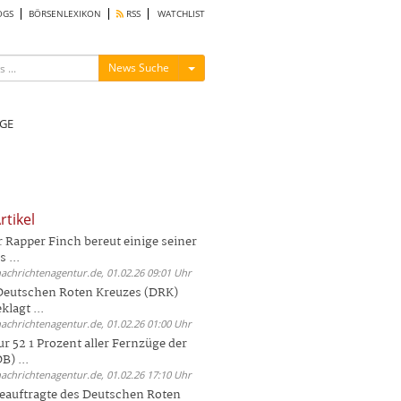
OGS
BÖRSENLEXIKON
RSS
WATCHLIST
Menü ein-/ausblenden
News Suche
GE
rtikel
Rapper Finch bereut einige seiner
 ...
nachrichtenagentur.de, 01.02.26 09:01 Uhr
 Deutschen Roten Kreuzes (DRK)
lagt ...
nachrichtenagentur.de, 01.02.26 01:00 Uhr
r 52 1 Prozent aller Fernzüge der
) ...
nachrichtenagentur.de, 01.02.26 17:10 Uhr
auftragte des Deutschen Roten