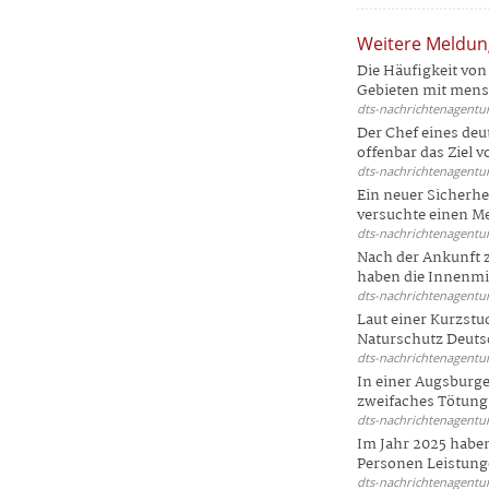
Weitere Meldu
Die Häufigkeit von 
Gebieten mit mensc
dts-nachrichtenagentur
Der Chef eines deu
offenbar das Ziel 
dts-nachrichtenagentur
Ein neuer Sicherhe
versuchte einen Me
dts-nachrichtenagentur
Nach der Ankunft 
haben die Innenmin
dts-nachrichtenagentur
Laut einer Kurzstu
Naturschutz Deutsc
dts-nachrichtenagentur
In einer Augsburge
zweifaches Tötungsd
dts-nachrichtenagentur
Im Jahr 2025 haben
Personen Leistunge
dts-nachrichtenagentur