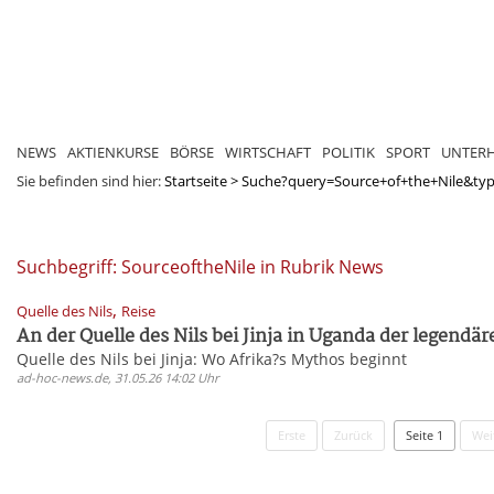
NEWS
AKTIENKURSE
BÖRSE
WIRTSCHAFT
POLITIK
SPORT
UNTER
Sie befinden sind hier:
Startseite
>
Suche?query=Source+of+the+Nile&ty
Suchbegriff: SourceoftheNile in Rubrik News
,
Quelle des Nils
Reise
An der Quelle des Nils bei Jinja in Uganda der legendäre
Quelle des Nils bei Jinja: Wo Afrika?s Mythos beginnt
ad-hoc-news.de, 31.05.26 14:02 Uhr
Erste
Zurück
Seite 1
Wei