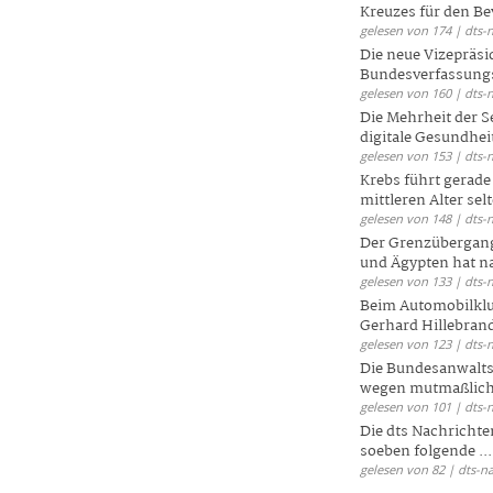
Kreuzes für den Be
gelesen von 174 | dts-
Die neue Vizepräsi
Bundesverfassungs
gelesen von 160 | dts-
Die Mehrheit der S
digitale Gesundhei
gelesen von 153 | dts-
Krebs führt gerad
mittleren Alter selt
gelesen von 148 | dts-
Der Grenzübergang
und Ägypten hat na
gelesen von 133 | dts-
Beim Automobilklu
Gerhard Hillebrand
gelesen von 123 | dts-
Die Bundesanwalts
wegen mutmaßliche
gelesen von 101 | dts-
Die dts Nachrichten
soeben folgende ...
gelesen von 82 | dts-n