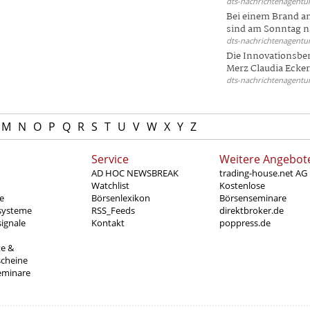
dts-nachrichtenagentur
Bei einem Brand a
sind am Sonntag na
dts-nachrichtenagentur
Die Innovationsber
Merz Claudia Eckert
dts-nachrichtenagentur
M
N
O
P
Q
R
S
T
U
V
W
X
Y
Z
Service
Weitere Angebot
AD HOC NEWSBREAK
trading-house.net AG
Watchlist
Kostenlose
e
Börsenlexikon
Börsenseminare
systeme
RSS_Feeds
direktbroker.de
ignale
Kontakt
poppress.de
te &
scheine
eminare