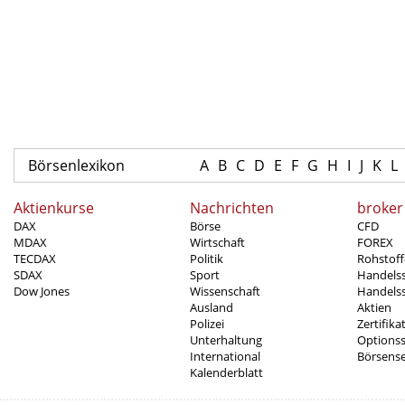
Börsenlexikon
A
B
C
D
E
F
G
H
I
J
K
L
Aktienkurse
Nachrichten
broker
DAX
Börse
CFD
MDAX
Wirtschaft
FOREX
TECDAX
Politik
Rohstoff
SDAX
Sport
Handels
Dow Jones
Wissenschaft
Handelss
Ausland
Aktien
Polizei
Zertifika
Unterhaltung
Options
International
Börsens
Kalenderblatt