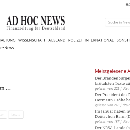
BL
HALTUNG
WISSENSCHAFT
AUSLAND
POLIZEI
INTERNATIONAL
SONSTI
pe=News
Meistgelesene A
Der Brandenburger 
brutalsten Texte aus
n ...
gelesen von 223 | dts-
Der Präsident des
Hermann Gröhe bek
gelesen von 218 | dts-
Im Januar haben nu
ter
Letzte
Deutschen Bahn (DB
gelesen von 187 | dts-
Der NRW-Landesbe