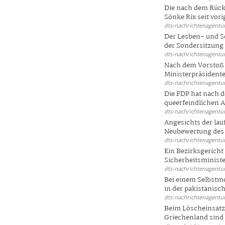
Die nach dem Rück
Sönke Rix seit vorig
dts-nachrichtenagentur
Der Lesben- und S
der Sondersitzung d
dts-nachrichtenagentur
Nach dem Vorstoß 
Ministerpräsidente
dts-nachrichtenagentur
Die FDP hat nach 
queerfeindlichen A
dts-nachrichtenagentur
Angesichts der la
Neubewertung des 
dts-nachrichtenagentur
Ein Bezirksgericht
Sicherheitsminister
dts-nachrichtenagentur
Bei einem Selbstmo
in der pakistanisch
dts-nachrichtenagentur
Beim Löscheinsatz
Griechenland sind .