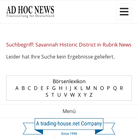
Suchbegriff: Savannah Historic District in Rubrik News
Leider hat Ihre Suche kein Ergebnisse geliefert.
Börsenlexikon
A
B
C
D
E
F
G
H
I
J
K
L
M
N
O
P
Q
R
S
T
U
V
W
X
Y
Z
Menü