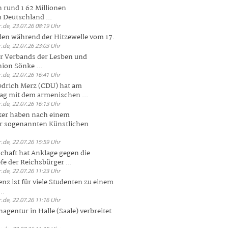
 rund 1 62 Millionen
n Deutschland ...
.de, 23.07.26 08:19 Uhr
den während der Hitzewelle vom 17.
.de, 22.07.26 23:03 Uhr
er Verbands der Lesben und
ion Sönke ...
.de, 22.07.26 16:41 Uhr
edrich Merz (CDU) hat am
g mit dem armenischen ...
.de, 22.07.26 16:13 Uhr
ker haben nach einem
er sogenannten Künstlichen
.de, 22.07.26 15:59 Uhr
chaft hat Anklage gegen die
 der Reichsbürger ...
.de, 22.07.26 11:23 Uhr
enz ist für viele Studenten zu einem
..
.de, 22.07.26 11:16 Uhr
agentur in Halle (Saale) verbreitet