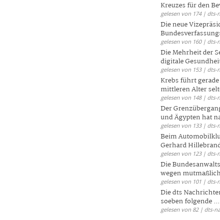
Kreuzes für den Be
gelesen von 174 | dts-
Die neue Vizepräsi
Bundesverfassungs
gelesen von 160 | dts-
Die Mehrheit der S
digitale Gesundhei
gelesen von 153 | dts-
Krebs führt gerad
mittleren Alter selt
gelesen von 148 | dts-
Der Grenzübergang
und Ägypten hat na
gelesen von 133 | dts-
Beim Automobilklu
Gerhard Hillebrand
gelesen von 123 | dts-
Die Bundesanwalts
wegen mutmaßliche
gelesen von 101 | dts-
Die dts Nachrichten
soeben folgende ...
gelesen von 82 | dts-n