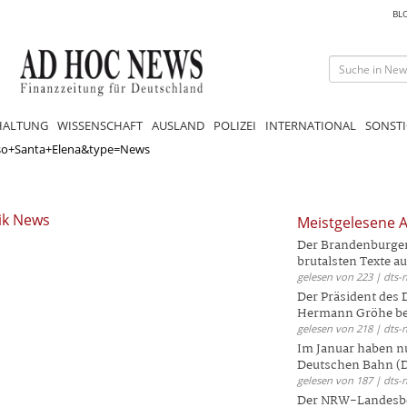
BL
HALTUNG
WISSENSCHAFT
AUSLAND
POLIZEI
INTERNATIONAL
SONSTI
so+Santa+Elena&type=News
ik News
Meistgelesene A
Der Brandenburger 
brutalsten Texte aus
gelesen von 223 | dts-
Der Präsident des
Hermann Gröhe bek
gelesen von 218 | dts-
Im Januar haben nu
Deutschen Bahn (DB
gelesen von 187 | dts-
Der NRW-Landesbe