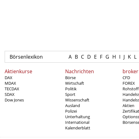
Börsenlexikon
A
B
C
D
E
F
G
H
I
J
K
L
Aktienkurse
Nachrichten
broker
DAX
Börse
CFD
MDAX
Wirtschaft
FOREX
TECDAX
Politik
Rohstoff
SDAX
Sport
Handels
Dow Jones
Wissenschaft
Handelss
Ausland
Aktien
Polizei
Zertifika
Unterhaltung
Options
International
Börsens
Kalenderblatt