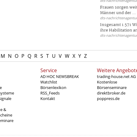
dts-nachrichtenagentur
Frauen sorgen weite
Männer und der ...
dts-nachrichtenagentur
Insgesamt 1.571 Wi
ihre Habilitation an
dts-nachrichtenagentur
M
N
O
P
Q
R
S
T
U
V
W
X
Y
Z
Service
Weitere Angebot
AD HOC NEWSBREAK
trading-house.net AG
Watchlist
Kostenlose
e
Börsenlexikon
Börsenseminare
systeme
RSS_Feeds
direktbroker.de
ignale
Kontakt
poppress.de
te &
scheine
eminare