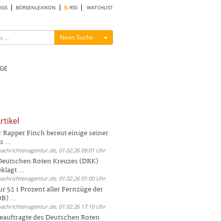
OGS
BÖRSENLEXIKON
RSS
WATCHLIST
Menü ein-/ausblenden
News Suche
GE
rtikel
Rapper Finch bereut einige seiner
 ...
nachrichtenagentur.de, 01.02.26 09:01 Uhr
 Deutschen Roten Kreuzes (DRK)
lagt ...
nachrichtenagentur.de, 01.02.26 01:00 Uhr
r 52 1 Prozent aller Fernzüge der
) ...
nachrichtenagentur.de, 01.02.26 17:10 Uhr
auftragte des Deutschen Roten