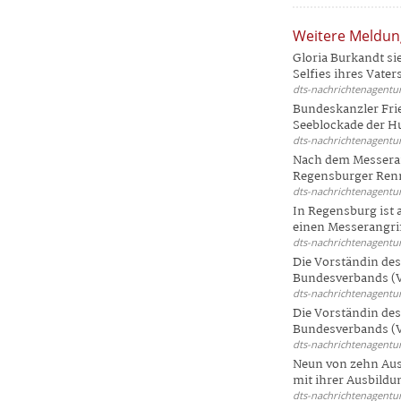
Weitere Meldu
Gloria Burkandt si
Selfies ihres Vaters 
dts-nachrichtenagentur
Bundeskanzler Frie
Seeblockade der Hut
dts-nachrichtenagentur
Nach dem Messeran
Regensburger Renn
dts-nachrichtenagentur
In Regensburg ist
einen Messerangriff
dts-nachrichtenagentur
Die Vorständin de
Bundesverbands (V
dts-nachrichtenagentur
Die Vorständin de
Bundesverbands (V
dts-nachrichtenagentur
Neun von zehn Aus
mit ihrer Ausbildun
dts-nachrichtenagentur