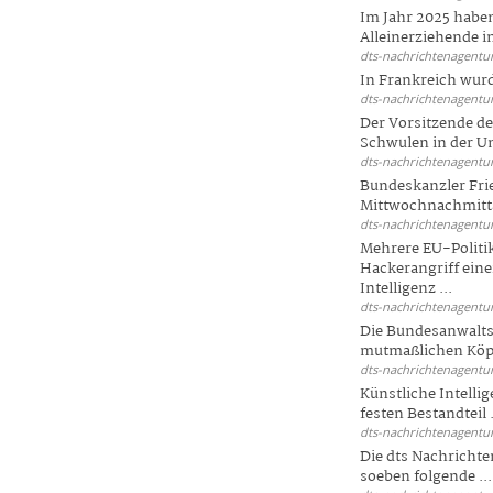
Im Jahr 2025 haben
Alleinerziehende i
dts-nachrichtenagentur
In Frankreich wur
dts-nachrichtenagentur
Der Vorsitzende d
Schwulen in der Un
dts-nachrichtenagentur
Bundeskanzler Fri
Mittwochnachmitta
dts-nachrichtenagentur
Mehrere EU-Politi
Hackerangriff ein
Intelligenz ...
dts-nachrichtenagentur
Die Bundesanwalts
mutmaßlichen Köpfe
dts-nachrichtenagentur
Künstliche Intellig
festen Bestandteil .
dts-nachrichtenagentur
Die dts Nachrichten
soeben folgende ...