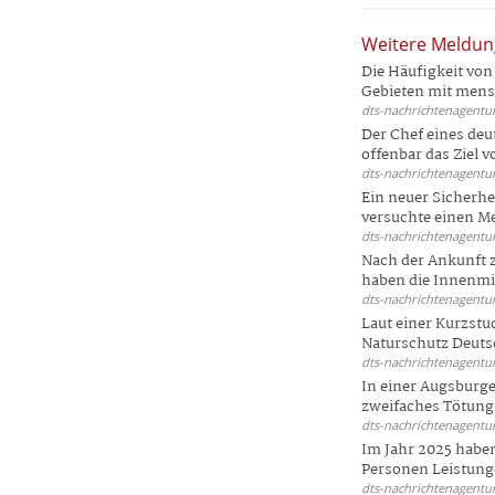
Weitere Meldu
Die Häufigkeit von 
Gebieten mit mensc
dts-nachrichtenagentur
Der Chef eines deu
offenbar das Ziel 
dts-nachrichtenagentur
Ein neuer Sicherhe
versuchte einen Me
dts-nachrichtenagentur
Nach der Ankunft 
haben die Innenmin
dts-nachrichtenagentur
Laut einer Kurzstu
Naturschutz Deutsc
dts-nachrichtenagentur
In einer Augsburge
zweifaches Tötungsd
dts-nachrichtenagentur
Im Jahr 2025 haben
Personen Leistunge
dts-nachrichtenagentur