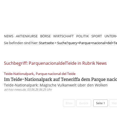
NEWS
AKTIENKURSE
BÖRSE
WIRTSCHAFT
POLITIK
SPORT
UNTER
Sie befinden sind hier:
Startseite
>
Suche?query=Parque+nacional+del+T
Suchbegriff: ParquenacionaldelTeide in Rubrik News
,
Teide-Nationalpark
Parque nacional del Teide
Im Teide-Nationalpark auf Teneriffa dem Parque nacio
Teide-Nationalpark: Magische Vulkanwelt über den Wolken
ad-hoc-news.de, 03.06.26 06:25 Uhr
Erste
Zurück
Seite 1
Wei