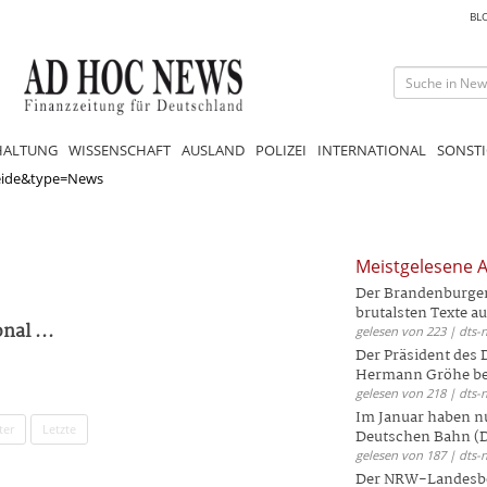
BL
HALTUNG
WISSENSCHAFT
AUSLAND
POLIZEI
INTERNATIONAL
SONSTI
eide&type=News
Meistgelesene A
Der Brandenburger 
brutalsten Texte aus
nal ...
gelesen von 223 | dts-
Der Präsident des
Hermann Gröhe bek
gelesen von 218 | dts-
Im Januar haben nu
ter
Letzte
Deutschen Bahn (DB
gelesen von 187 | dts-
Der NRW-Landesbe