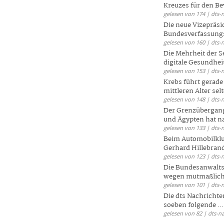
Kreuzes für den Be
gelesen von 174 | dts-
Die neue Vizepräsi
Bundesverfassungs
gelesen von 160 | dts-
Die Mehrheit der S
digitale Gesundhei
gelesen von 153 | dts-
Krebs führt gerad
mittleren Alter selt
gelesen von 148 | dts-
Der Grenzübergang
und Ägypten hat na
gelesen von 133 | dts-
Beim Automobilklu
Gerhard Hillebrand
gelesen von 123 | dts-
Die Bundesanwalts
wegen mutmaßliche
gelesen von 101 | dts-
Die dts Nachrichten
soeben folgende ...
gelesen von 82 | dts-n