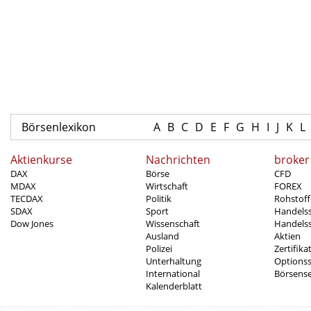
Börsenlexikon
A
B
C
D
E
F
G
H
I
J
K
L
Aktienkurse
Nachrichten
broker
DAX
Börse
CFD
MDAX
Wirtschaft
FOREX
TECDAX
Politik
Rohstoff
SDAX
Sport
Handels
Dow Jones
Wissenschaft
Handelss
Ausland
Aktien
Polizei
Zertifika
Unterhaltung
Options
International
Börsens
Kalenderblatt