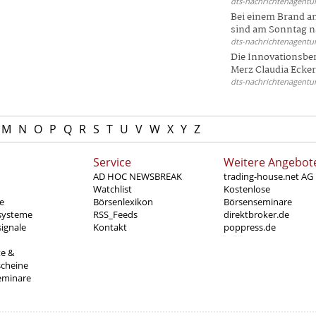
dts-nachrichtenagentur
Bei einem Brand a
sind am Sonntag na
dts-nachrichtenagentur
Die Innovationsber
Merz Claudia Eckert
dts-nachrichtenagentur
M
N
O
P
Q
R
S
T
U
V
W
X
Y
Z
Service
Weitere Angebot
AD HOC NEWSBREAK
trading-house.net AG
Watchlist
Kostenlose
e
Börsenlexikon
Börsenseminare
systeme
RSS_Feeds
direktbroker.de
ignale
Kontakt
poppress.de
te &
scheine
eminare