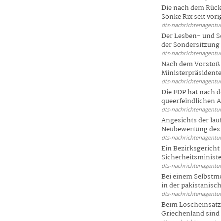
Die nach dem Rück
Sönke Rix seit vorig
dts-nachrichtenagentur
Der Lesben- und S
der Sondersitzung d
dts-nachrichtenagentur
Nach dem Vorstoß 
Ministerpräsidente
dts-nachrichtenagentur
Die FDP hat nach 
queerfeindlichen A
dts-nachrichtenagentur
Angesichts der la
Neubewertung des 
dts-nachrichtenagentur
Ein Bezirksgericht
Sicherheitsminister
dts-nachrichtenagentur
Bei einem Selbstmo
in der pakistanisch
dts-nachrichtenagentur
Beim Löscheinsatz
Griechenland sind .