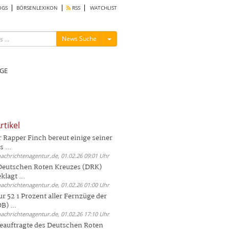
OGS
BÖRSENLEXIKON
RSS
WATCHLIST
Menü ein-/ausblenden
News Suche
GE
rtikel
Rapper Finch bereut einige seiner
 ...
nachrichtenagentur.de, 01.02.26 09:01 Uhr
 Deutschen Roten Kreuzes (DRK)
lagt ...
nachrichtenagentur.de, 01.02.26 01:00 Uhr
r 52 1 Prozent aller Fernzüge der
) ...
nachrichtenagentur.de, 01.02.26 17:10 Uhr
auftragte des Deutschen Roten