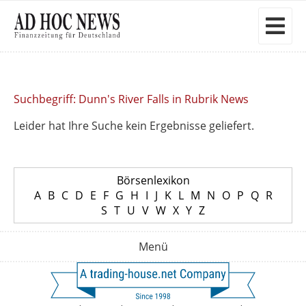
Suchbegriff: Dunn's River Falls in Rubrik News
Leider hat Ihre Suche kein Ergebnisse geliefert.
Börsenlexikon
A
B
C
D
E
F
G
H
I
J
K
L
M
N
O
P
Q
R
S
T
U
V
W
X
Y
Z
Menü