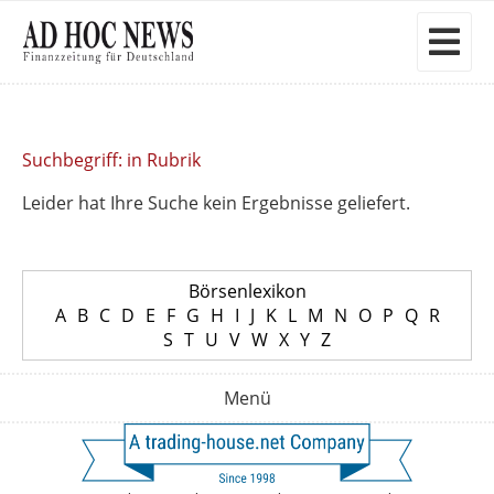
Suchbegriff: in Rubrik
Leider hat Ihre Suche kein Ergebnisse geliefert.
Börsenlexikon
A
B
C
D
E
F
G
H
I
J
K
L
M
N
O
P
Q
R
S
T
U
V
W
X
Y
Z
Menü