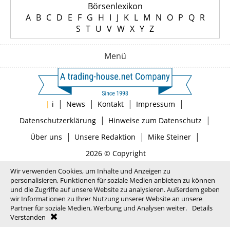
Börsenlexikon
A
B
C
D
E
F
G
H
I
J
K
L
M
N
O
P
Q
R
S
T
U
V
W
X
Y
Z
Menü
|
|
|
|
|
i
News
Kontakt
Impressum
|
|
Datenschutzerklärung
Hinweise zum Datenschutz
|
|
|
Über uns
Unsere Redaktion
Mike Steiner
2026 © Copyright
Wir verwenden Cookies, um Inhalte und Anzeigen zu
personalisieren, Funktionen für soziale Medien anbieten zu können
und die Zugriffe auf unsere Website zu analysieren. Außerdem geben
wir Informationen zu Ihrer Nutzung unserer Website an unsere
Partner für soziale Medien, Werbung und Analysen weiter.
Details
Verstanden