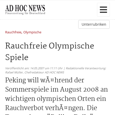
Unterrubriken
,
Rauchfreie
Olympische
Rauchfreie Olympische
Spiele
Veröffentlicht am: 14.05.2007 um 11:11 Uhr | Redaktionelle Verantwortung:
Rafael Müller,
Chefredakteur AD HOC NEWS
Peking will wÃ¤hrend der
Sommerspiele im August 2008 an
wichtigen olympischen Orten ein
Rauchverbot verhÃ¤ngen. Die