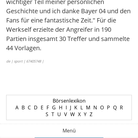
wichtiger Teil meiner persönlichen
Geschichte und ich danke Bayer 04 und den
Fans für eine fantastische Zeit." Für die
Werkself erzielte der Angreifer in 190
Partien insgesamt 30 Treffer und sammelte
44 Vorlagen.
de | sport | 67405748 |
Börsenlexikon
A
B
C
D
E
F
G
H
I
J
K
L
M
N
O
P
Q
R
S
T
U
V
W
X
Y
Z
Menü