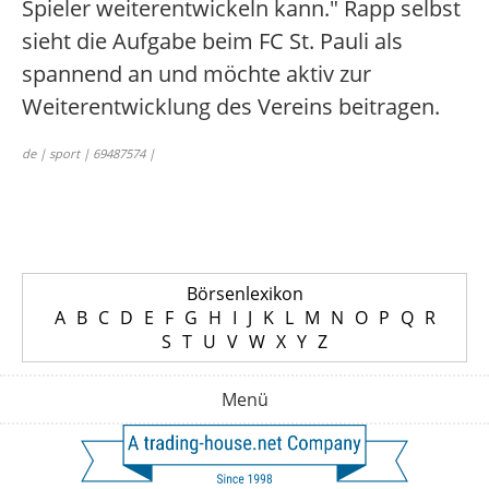
Spieler weiterentwickeln kann." Rapp selbst
sieht die Aufgabe beim FC St. Pauli als
spannend an und möchte aktiv zur
Weiterentwicklung des Vereins beitragen.
de | sport | 69487574 |
Börsenlexikon
A
B
C
D
E
F
G
H
I
J
K
L
M
N
O
P
Q
R
S
T
U
V
W
X
Y
Z
Menü