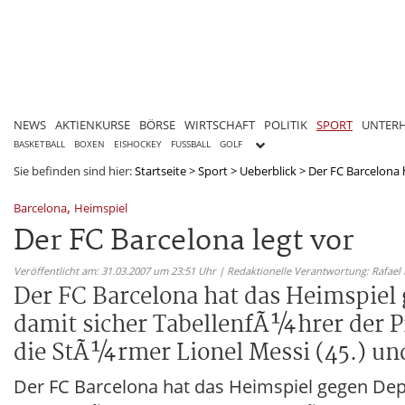
NEWS
AKTIENKURSE
BÖRSE
WIRTSCHAFT
POLITIK
SPORT
UNTER
BASKETBALL
BOXEN
EISHOCKEY
FUSSBALL
GOLF
Sie befinden sind hier:
Startseite
>
Sport
>
Ueberblick
>
Der FC Barcelona 
,
Barcelona
Heimspiel
Der FC Barcelona legt vor
Veröffentlicht am: 31.03.2007 um 23:51 Uhr | Redaktionelle Verantwortung: Rafael
Der FC Barcelona hat das Heimspiel
damit sicher TabellenfÃ¼hrer der P
die StÃ¼rmer Lionel Messi (45.) und 
Der FC Barcelona hat das Heimspiel gegen Dep