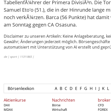
TabellenfÃ¼hrer der Primera DivisiÃ³n. Die To
Samuel Eto'o (51.), die in der Hinrunde lange m
noch verkÃ¼rzen. Barca (56 Punkte) hat damit w
am Sonntag gegen CA Osasuna.
Disclaimer zu unseren Artikeln: Keine Anlageberatung,
Gewähr; Änderungen jederzeit möglich. Börsengeschäfte 
automatisiert mit Unterstützung von AI erstellt und geprü
de | sport | 11311865 |
Börsenlexikon
A
B
C
D
E
F
G
H
I
J
K
L
Aktienkurse
Nachrichten
broker
DAX
Börse
CFD
MDAX
Wirtschaft
FOREX