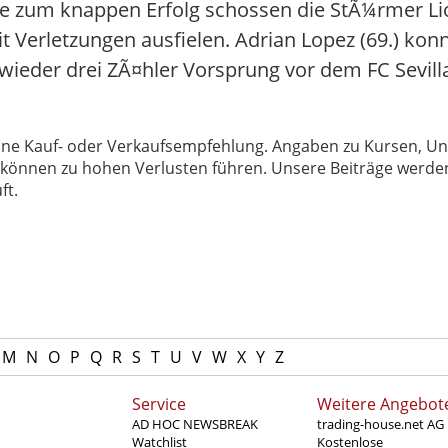
re zum knappen Erfolg schossen die StÃ¼rmer Lio
it Verletzungen ausfielen. Adrian Lopez (69.) ko
ieder drei ZÃ¤hler Vorsprung vor dem FC Sevilla,
 keine Kauf- oder Verkaufsempfehlung. Angaben zu Kursen,
können zu hohen Verlusten führen. Unsere Beiträge werden
ft.
M
N
O
P
Q
R
S
T
U
V
W
X
Y
Z
Service
Weitere Angebot
AD HOC NEWSBREAK
trading-house.net AG
Watchlist
Kostenlose