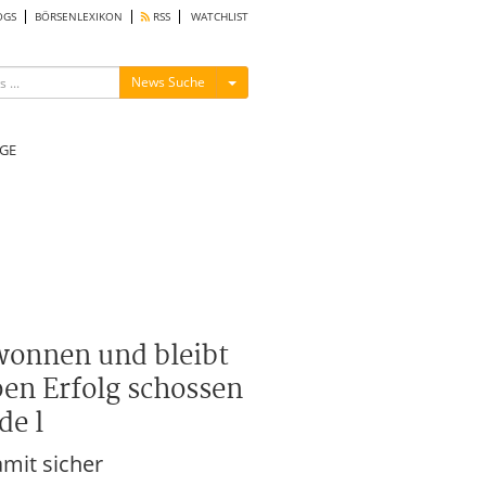
OGS
BÖRSENLEXIKON
RSS
WATCHLIST
Menü ein-/ausblenden
News Suche
GE
ewonnen und bleibt
en Erfolg schossen
de l
mit sicher