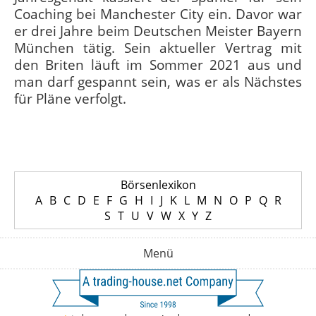
Coaching bei Manchester City ein. Davor war
er drei Jahre beim Deutschen Meister Bayern
München tätig. Sein aktueller Vertrag mit
den Briten läuft im Sommer 2021 aus und
man darf gespannt sein, was er als Nächstes
für Pläne verfolgt.
Börsenlexikon
A
B
C
D
E
F
G
H
I
J
K
L
M
N
O
P
Q
R
S
T
U
V
W
X
Y
Z
Menü