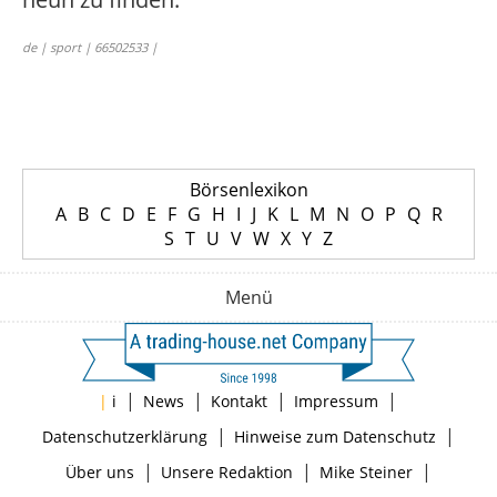
de | sport | 66502533 |
Börsenlexikon
A
B
C
D
E
F
G
H
I
J
K
L
M
N
O
P
Q
R
S
T
U
V
W
X
Y
Z
Menü
|
|
|
|
|
i
News
Kontakt
Impressum
|
|
Datenschutzerklärung
Hinweise zum Datenschutz
|
|
|
Über uns
Unsere Redaktion
Mike Steiner