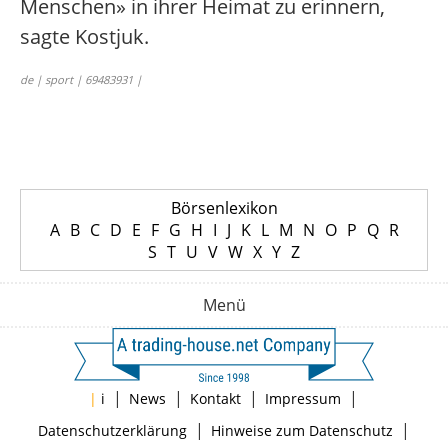
Menschen» in ihrer Heimat zu erinnern,
sagte Kostjuk.
de | sport | 69483931 |
Börsenlexikon
A
B
C
D
E
F
G
H
I
J
K
L
M
N
O
P
Q
R
S
T
U
V
W
X
Y
Z
Menü
|
|
|
|
|
i
News
Kontakt
Impressum
|
|
Datenschutzerklärung
Hinweise zum Datenschutz