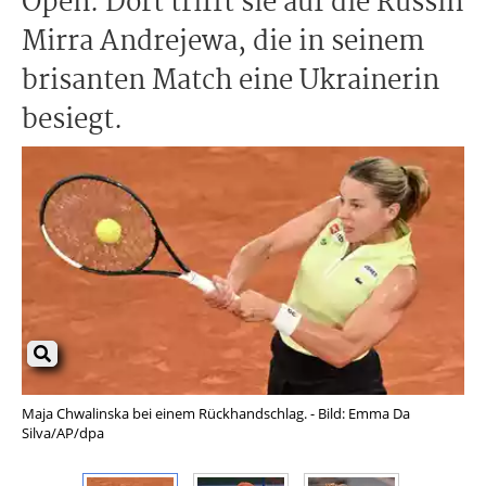
Open. Dort trifft sie auf die Russin
Mirra Andrejewa, die in seinem
brisanten Match eine Ukrainerin
besiegt.
Maja Chwalinska bei einem Rückhandschlag. - Bild: Emma Da
Vol
Silva/AP/dpa
En