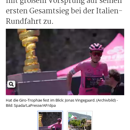
mit großem Vorsprung auf seinen
ersten Gesamtsieg bei der Italien-
Rundfahrt zu.
Hat die Giro-Trophäe fest im Blick: Jonas Vingegaard. (Archivbild) -
Das
Bild: Spada/LaPresse/AP/dpa
Fer