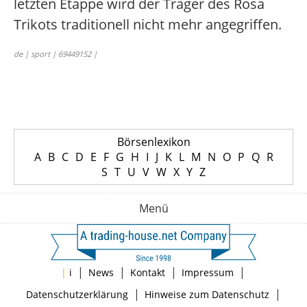
letzten Etappe wird der Träger des Rosa
Trikots traditionell nicht mehr angegriffen.
de | sport | 69449152 |
Börsenlexikon
A
B
C
D
E
F
G
H
I
J
K
L
M
N
O
P
Q
R
S
T
U
V
W
X
Y
Z
Menü
|
|
|
|
|
i
News
Kontakt
Impressum
|
|
Datenschutzerklärung
Hinweise zum Datenschutz