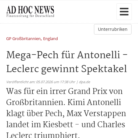
Unterrubriken
,
GP Großbritannien
England
Mega-Pech für Antonelli -
Leclerc gewinnt Spektakel
Veröffentlicht am: 05.07.2026 um 17:38 Uhr | dpa.de
Was für ein irrer Grand Prix von
Großbritannien. Kimi Antonelli
klagt über Pech, Max Verstappen
landet im Kiesbett - und Charles
Leclerc triumphiert.